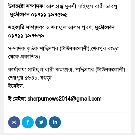
উপদেষ্টা সম্পাদক:
আলহাজ্ব মুনসী সাইফুল বারী ডাবলু
,
মুঠোফোন ০১৭১১ ১৯৭৫৬৫
সহকারি সম্পাদক:
আশরাফুল আলম পুরণ,
মুঠোফোন
০১৭১১ ১৯৭৬৭৯
সম্পাদক কৃর্তক শান্তিনগর (টাউনকলোনী),শেরপুর,বগুড়া
থেকে প্রকাশিত।
কার্যালয়: সাইফুল বারী কমপ্লেক্স, শান্তিনগর (টাউনকলোনী)
শেরপুর ৫৮৪০, বগুড়া।
ইমেইল:
ই মেইল: sherpurnews2014@gmail.com