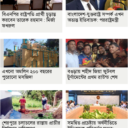
বিএনপির রাষ্ট্রপতি প্রার্থী চূড়ান্ত
বাংলাদেশ-যুক্তরাষ্ট্র সম্পর্ক এখন
করবেন তারেক রহমান : মির্জা
অত্যন্ত ইতিবাচক: পররাষ্ট্রমন্ত্রী
ফখরুল
এখনো অমলিন ২০০ বছরের
বগুড়ায় শহীদ জিয়া ফুটবল
পুরোনো মসজিদ!
টুর্ণামেন্টের প্রথম রাউন্ড শেষ
শেরপুরে চলাচলের রাস্তায় প্রাচীর
সমন্বিত প্রচেষ্টায় অর্থনীতিতে