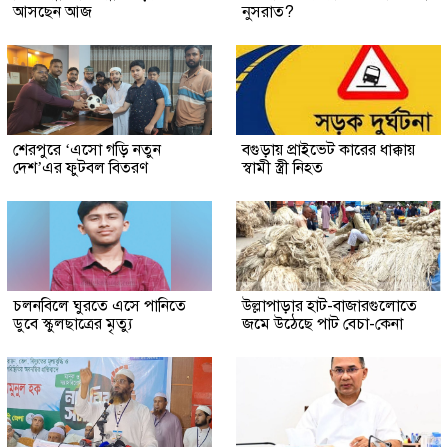
আসছেন আজ
নুসরাত?
শেরপুরে ‘এসো গড়ি নতুন
বগুড়ায় প্রাইভেট কারের ধাক্কায়
দেশ’এর ফুটবল বিতরণ
স্বামী স্ত্রী নিহত
চলনবিলে ঘুরতে এসে পানিতে
উল্লাপাড়ার হাট-বাজারগুলোতে
ডুবে স্কুলছাত্রের মৃত্যু
জমে উঠেছে পাট বেচা-কেনা