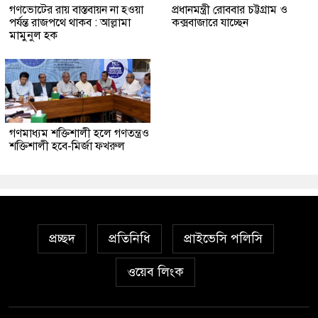
গণভোটের রায় বাস্তবায়ন না হওয়া
প্রধানমন্ত্রী রোববার চট্টগ্রাম ও
পর্যন্ত রাজপথে থাকব : আল্লামা
কক্সবাজারে যাচ্ছেন
মামুনুল হক
গণমাধ্যম শক্তিশালী হলে গণতন্ত্রও
শক্তিশালী হবে-মির্জা ফখরুল
প্রচ্ছদ
প্রতিনিধি
প্রাইভেসি পলিসি
ওয়েব লিংক