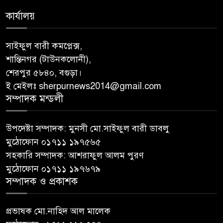
কার্যালয়
সাইফুল বারী কমপ্লেক্স,
শান্তিনগর (টাউনকলোনী),
শেরপুর ৫৮৪০, বগুড়া।
ই মেইলঃ sherpurnews2014@gmail.com
সম্পাদক মন্ডলী
উপদেষ্টা সম্পাদক: মুনসী মো.সাইফুল বারী ডাবলু
মুঠোফোন ০১৭১১ ১৯৭৫৬৫
সহকারি সম্পাদক: আশরাফুল আলম পুরণ
মুঠোফোন ০১৭১১ ১৯৭৬৭৯
সম্পাদক ও প্রকাশক
প্রভাষক মো.নাহিদ আল মালেক