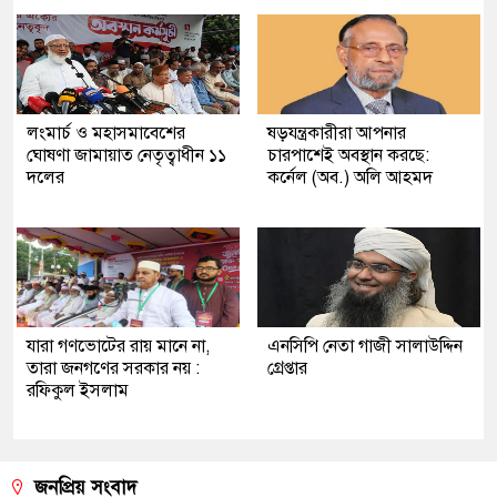
লংমার্চ ও মহাসমাবেশের
ষড়যন্ত্রকারীরা আপনার
ঘোষণা জামায়াত নেতৃত্বাধীন ১১
চারপাশেই অবস্থান করছে:
দলের
কর্নেল (অব.) অলি আহমদ
যারা গণভোটের রায় মানে না,
এনসিপি নেতা গাজী সালাউদ্দিন
তারা জনগণের সরকার নয় :
গ্রেপ্তার
রফিকুল ইসলাম
জনপ্রিয় সংবাদ