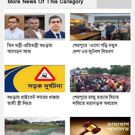
More News Of This Category
তিন মন্ত্রী-প্রতিমন্ত্রী বগুড়ায়
শেরপুরে ‘এসো গড়ি নতুন
আসছেন আজ
দেশ’এর ফুটবল বিতরণ
বগুড়ায় প্রাইভেট কারের ধাক্কায়
শেরপুরে রাজু হত্যার বিচার
স্বামী স্ত্রী নিহত
দাবিতে মহাসড়ক অবরোধ