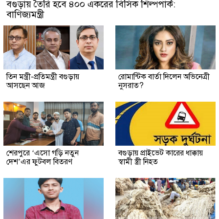
বগুড়ায় তৈরি হবে ৪০০ একরের বিসিক শিল্পপার্ক:
বাণিজ্যমন্ত্রী
তিন মন্ত্রী-প্রতিমন্ত্রী বগুড়ায়
রোমান্টিক বার্তা দিলেন অভিনেত্রী
আসছেন আজ
নুসরাত?
শেরপুরে ‘এসো গড়ি নতুন
বগুড়ায় প্রাইভেট কারের ধাক্কায়
দেশ’এর ফুটবল বিতরণ
স্বামী স্ত্রী নিহত