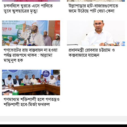
চলনবিলে ঘুরতে এসে পানিতে
উল্লাপাড়ার হাট-বাজারগুলোতে
ডুবে স্কুলছাত্রের মৃত্যু
জমে উঠেছে পাট বেচা-কেনা
গণভোটের রায় বাস্তবায়ন না হওয়া
প্রধানমন্ত্রী রোববার চট্টগ্রাম ও
পর্যন্ত রাজপথে থাকব : আল্লামা
কক্সবাজারে যাচ্ছেন
মামুনুল হক
গণমাধ্যম শক্তিশালী হলে গণতন্ত্রও
শক্তিশালী হবে-মির্জা ফখরুল