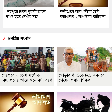
শেরপুরে চায়না দুয়ারী জালে
নন্দীগ্রামে অবৈধ সীসা তৈরি
ধ্বংস হচ্ছে দেশীয় মাছ
কারখানার ২ লাখ টাকা জরিমানা
জনপ্রিয় সংবাদ
শেরপুরে ডাংগুলি সংগীত
ঘোড়ার গাড়িতে চড়ে অবসরে
বিদ্যালয়ের আয়োজনে বর্ষা বরণ
গেলেন প্রধান শিক্ষক