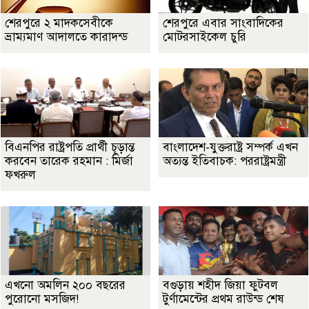
শেরপুরে ২ মাদকসেবীকে
শেরপুরে এবার সাংবাদিকের
ভ্রাম্যমাণ আদালতে কারাদন্ড
মোটরসাইকেল চুরি
বিএনপির রাষ্ট্রপতি প্রার্থী চূড়ান্ত
বাংলাদেশ-যুক্তরাষ্ট্র সম্পর্ক এখন
করবেন তারেক রহমান : মির্জা
অত্যন্ত ইতিবাচক: পররাষ্ট্রমন্ত্রী
ফখরুল
এখনো অমলিন ২০০ বছরের
বগুড়ায় শহীদ জিয়া ফুটবল
পুরোনো মসজিদ!
টুর্ণামেন্টের প্রথম রাউন্ড শেষ