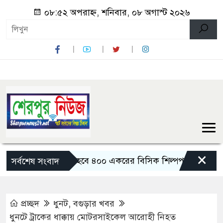
০৮:৫২ অপরাহ্ন, শনিবার, ০৮ অগাস্ট ২০২৬
×
বগুড়ায় তৈরি হবে ৪০০ একরের বিসিক শিল্পপার্ক: বাণিজ্যমন্ত্রী
সর্বশেষ সংবাদ
প্রচ্ছদ
ধুনট
,
বগুড়ার খবর
ধুনটে ট্রাকের ধাক্কায় মোটরসাইকেল আরোহী নিহত