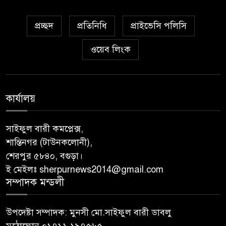
প্রচ্ছদ
প্রতিনিধি
প্রাইভেসি পলিসি
ওয়েব লিংক
কার্যালয়
সাইফুল বারী কমপ্লেক্স,
শান্তিনগর (টাউনকলোনী),
শেরপুর ৫৮৪০, বগুড়া।
ই মেইলঃ sherpurnews2014@gmail.com
সম্পাদক মন্ডলী
উপদেষ্টা সম্পাদক: মুনসী মো.সাইফুল বারী ডাবলু
মুঠোফোন ০১৭১১ ১৯৭৫৬৫