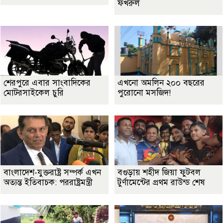
ফখরুল
শেরপুরে এবার সাংবাদিকের
এখনো অমলিন ২০০ বছরের
মোটরসাইকেল চুরি
পুরোনো মসজিদ!
বাংলাদেশ-যুক্তরাষ্ট্র সম্পর্ক এখন
বগুড়ায় শহীদ জিয়া ফুটবল
অত্যন্ত ইতিবাচক: পররাষ্ট্রমন্ত্রী
টুর্ণামেন্টের প্রথম রাউন্ড শেষ