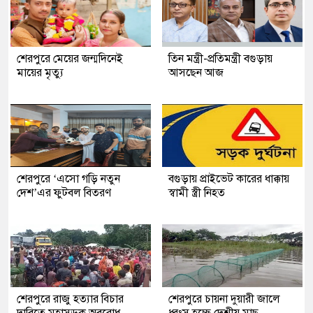
শেরপুরে মেয়ের জন্মদিনেই
তিন মন্ত্রী-প্রতিমন্ত্রী বগুড়ায়
মায়ের মৃত্যু
আসছেন আজ
শেরপুরে ‘এসো গড়ি নতুন
বগুড়ায় প্রাইভেট কারের ধাক্কায়
দেশ’এর ফুটবল বিতরণ
স্বামী স্ত্রী নিহত
শেরপুরে রাজু হত্যার বিচার
শেরপুরে চায়না দুয়ারী জালে