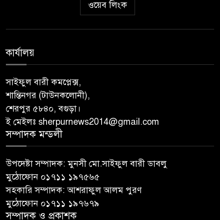
ওয়েব লিংক
কার্যালয়
সাইফুল বারী কমপ্লেক্স,
শান্তিনগর (টাউনকলোনী),
শেরপুর ৫৮৪০, বগুড়া।
ই মেইলঃ sherpurnews2014@gmail.com
সম্পাদক মন্ডলী
উপদেষ্টা সম্পাদক: মুনসী মো.সাইফুল বারী ডাবলু
মুঠোফোন ০১৭১১ ১৯৭৫৬৫
সহকারি সম্পাদক: আশরাফুল আলম পুরণ
মুঠোফোন ০১৭১১ ১৯৭৬৭৯
সম্পাদক ও প্রকাশক