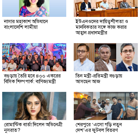
নাসার মহাকাশ অভিযানে
ইউএনওদের দায়িত্বশীলতা ও
বাংলাদেশি লামীয়া
মানবিকতার সঙ্গে কাজ করার
আহ্বান প্রধানমন্ত্রীর
বগুড়ায় তৈরি হবে ৪০০ একরের
তিন মন্ত্রী-প্রতিমন্ত্রী বগুড়ায়
বিসিক শিল্পপার্ক: বাণিজ্যমন্ত্রী
আসছেন আজ
রোমান্টিক বার্তা দিলেন অভিনেত্রী
শেরপুরে ‘এসো গড়ি নতুন
নুসরাত?
দেশ’এর ফুটবল বিতরণ