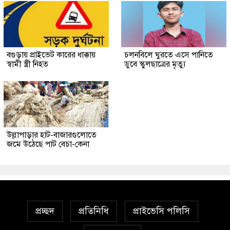
বগুড়ায় প্রাইভেট কারের ধাক্কায়
চলনবিলে ঘুরতে এসে পানিতে
স্বামী স্ত্রী নিহত
ডুবে স্কুলছাত্রের মৃত্যু
উল্লাপাড়ার হাট-বাজারগুলোতে
জমে উঠেছে পাট বেচা-কেনা
প্রচ্ছদ
প্রতিনিধি
প্রাইভেসি পলিসি