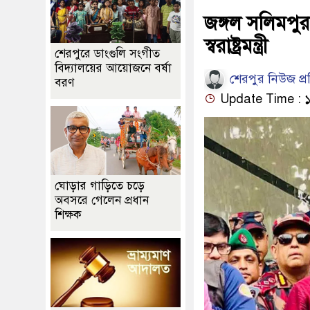
জঙ্গল সলিমপুর
স্বরাষ্ট্রমন্ত্রী
শেরপুরে ডাংগুলি সংগীত
বিদ্যালয়ের আয়োজনে বর্ষা
শেরপুর নিউজ প্
বরণ
Update Time : ১২
ঘোড়ার গাড়িতে চড়ে
অবসরে গেলেন প্রধান
শিক্ষক