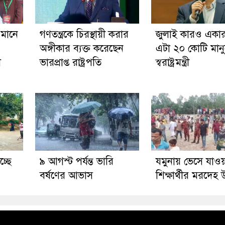
 মানে
গণতন্ত্রকে চিরস্থায়ী করার
জুলাই কারও একার
অঙ্গীকার ব্যক্ত করেছেন
এটা ২০ কোটি মান
ল
ভারপ্রাপ্ত রাষ্ট্রপতি
স্বরাষ্ট্রমন্ত্রী
চ্ছে
৯ আগস্ট পর্যন্ত ভারি
যমুনায় ভেসে যাওয়
বর্ষণের আভাস
শিক্ষার্থীর মরদেহ উ