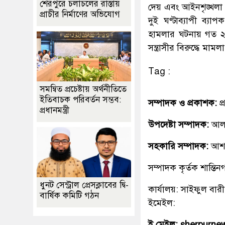
শেরপুরে চলাচলের রাস্তায়
দেয় এবং আইনশৃঙ্খলা 
প্রাচীর নির্মাণের অভিযোগ
দুই ঘণ্টাব্যাপী ব্
হামলার ঘটনায় গত ২৬
সন্ত্রাসীর বিরুদ্ধে মাম
Tag :
সমন্বিত প্রচেষ্টায় অর্থনীতিতে
ইতিবাচক পরিবর্তন সম্ভব:
সম্পাদক ও প্রকাশক:
প
প্রধানমন্ত্রী
উপদেষ্টা সম্পাদক:
আলহ
সহকারি সম্পাদক:
আশ
সম্পাদক কৃর্তক শান্ত
ধুনট সেন্ট্রাল প্রেসক্লাবের দ্বি-
কার্যালয়: সাইফুল বারী
বার্ষিক কমিটি গঠন
ইমেইল:
ই মেইল: sherpurn