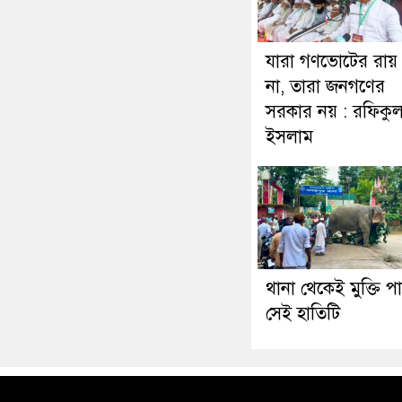
যারা গণভোটের রায়
না, তারা জনগণের
সরকার নয় : রফিকু
ইসলাম
থানা থেকেই মুক্তি পা
সেই হাতিটি