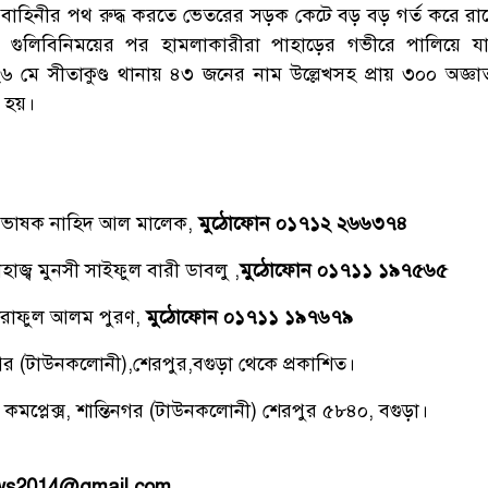
বাহিনীর পথ রুদ্ধ করতে ভেতরের সড়ক কেটে বড় বড় গর্ত করে রাখে
যাপক গুলিবিনিময়ের পর হামলাকারীরা পাহাড়ের গভীরে পালিয়ে 
 মে সীতাকুণ্ড থানায় ৪৩ জনের নাম উল্লেখসহ প্রায় ৩০০ অজ্ঞ
লা হয়।
্রভাষক নাহিদ আল মালেক,
মুঠোফোন ০১৭১২ ২৬৬৩৭৪
াজ্ব মুনসী সাইফুল বারী ডাবলু ,
মুঠোফোন ০১৭১১ ১৯৭৫৬৫
রাফুল আলম পুরণ,
মুঠোফোন ০১৭১১ ১৯৭৬৭৯
িনগর (টাউনকলোনী),শেরপুর,বগুড়া থেকে প্রকাশিত।
 কমপ্লেক্স, শান্তিনগর (টাউনকলোনী) শেরপুর ৫৮৪০, বগুড়া।
ews2014@gmail.com