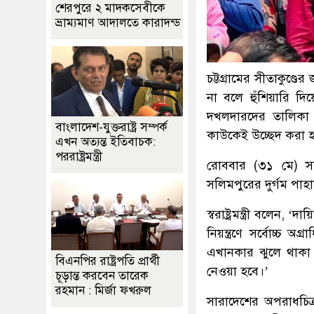
শেরপুরে ২ মাদকসেবীকে
ভ্রাম্যমাণ আদালতে কারাদন্ড
চট্টগ্রামের সীতাকুণ
না বলে হুঁশিয়ারি দিয়
দখলদারদের তালিকা ত
বাংলাদেশ-যুক্তরাষ্ট্র সম্পর্ক
কাউকেই উচ্ছেদ করা হব
এখন অত্যন্ত ইতিবাচক:
পররাষ্ট্রমন্ত্রী
রোববার (৩১ মে) সকা
সলিমপুরের দুর্গম পাহা
স্বরাষ্ট্রমন্ত্রী বলেন
নিয়ন্ত্রণে সর্বোচ্চ
এখানকার ঝুলে থাকা কে
বিএনপির রাষ্ট্রপতি প্রার্থী
নেওয়া হবে।’
চূড়ান্ত করবেন তারেক
রহমান : মির্জা ফখরুল
সারাদেশের অপরাধচিত্র