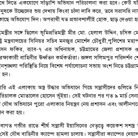
 রুখে দিতে একযোগে সাঁড়াশি অভিযান পরিচালনা করা হবে। কেউ যদ
ুষকে উচ্ছেদের ভয় দেখায় কিংবা চাঁদা দাবি করে, তবে সরাসরি নাম
কাছে অভিযোগ দিন। অপরাধী যত প্রভাবশালীই হোক, ছাড় দেওয়া হব
ট্রমন্ত্রীর সঙ্গে ছিলেন ভূমিপ্রতিমন্ত্রী মীর মো. হেলাল উদ্দিন, চসিক 
্ট্র মন্ত্রণালয়ের সিনিয়র সচিব মনজুর মোর্শেদ চৌধুরী,পুলিশের মহা
 ফকির, র‍্যাব-৭ এর অধিনায়ক, চট্টগ্রামের জেলা প্রশাসক 
ষাকারী বাহিনীর ঊর্ধ্বতন কর্মকর্তারা। জঙ্গল সলিমপুর পরিদর্শন শেষে
ইনশৃঙ্খলা পরিস্থিতি নিয়ে বিশেষ পর্যালোচনা সভায় অংশ নিতে চট্টগ্রাম
া হন।
য়ারি এই এলাকায় অস্ত্র উদ্ধার অভিযানে গিয়ে সন্ত্রাসীদের গুলিতে
পরিচালক মোতালেব হোসেন ভূঁইয়া। সেই ঘটনার পর গত ৯ মার্চ সেনা
টি যৌথ অভিযানে পুরো এলাকার নিয়ন্ত্রণ নেয় প্রশাসন এবং আলীনগ
থাপন করা হয়।
াগত গভীর রাতে শীর্ষ সন্ত্রাসী ইয়াসিনের নেতৃত্বে কয়েকশ সশস্ত্
ই যৌথ বাহিনীর ক্যাম্পে হামলা চালায়। সন্ত্রাসীরা ক্যাম্পের দেয়াল