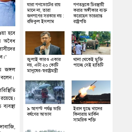
যারা গণভোটের রায়
গণতন্ত্রকে চিরস্থায়ী
মানে না, তারা
করার অঙ্গীকার ব্যক্ত
জনগণের সরকার নয় :
করেছেন ভারপ্রাপ্ত
রফিকুল ইসলাম
রাষ্ট্রপতি
ওয়া হবে
ার অবৈধ
বাসীদের
বে।’
জুলাই কারও একার
থানা থেকেই মুক্তি
নয়, এটা ২০ কোটি
পাচ্ছে সেই হাতিটি
ে জঙ্গল
মানুষের-স্বরাষ্ট্রমন্ত্রী
া বলেন।
রিস্থিতি
 রয়েছে।
ব্যবস্থা
৯ আগস্ট পর্যন্ত ভারি
ইরান যুদ্ধে খাদের
বর্ষণের আভাস
কিনারায় মার্কিন
সামরিক শক্তি
দাবাজি,