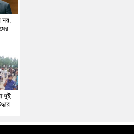
 নয়,
ুষের-
া দুই
দ্ধার