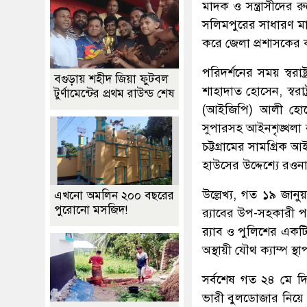
মাদক ও সন্ত্রাসীদের
সলিমপুরের সাধারণ মান
করে জেলা প্রশাসকের 
পরিদর্শনের সময় স্বরাষ্
বগুড়ায় শহীদ জিয়া ফুটবল
শাহাদাত হোসেন, স্বরাষ
টুর্ণামেন্টের প্রথম রাউন্ড শেষ
(আইজিপি) আলী হোসেন
সুপারসহ আইনশৃঙ্খলা রক্
চট্টগ্রামের সামগ্রিক আ
হাউসের উদ্দেশ্যে রওন
উল্লেখ্য, গত ১৯ জানু
এখনো অমলিন ২০০ বছরের
পুরোনো মসজিদ!
র‍্যাবের উপ-সহকারী 
র‍্যাব ও পুলিশের এক
অস্থায়ী যৌথ ক্যাম্প স্
সর্বশেষ গত ২৪ মে দিব
ভারী বুলডোজার নিয়ে সে