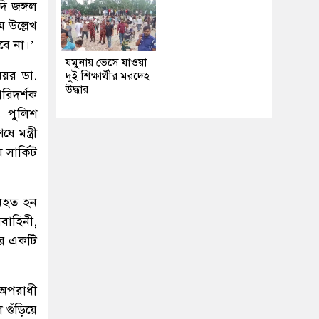
ি জঙ্গল
 উল্লেখ
ে না।’
যমুনায় ভেসে যাওয়া
মেয়র ডা.
দুই শিক্ষার্থীর মরদেহ
উদ্ধার
পরিদর্শক
ও পুলিশ
 মন্ত্রী
 সার্কিট
 নিহত হন
বাহিনী,
রে একটি
র অপরাধী
 গুঁড়িয়ে