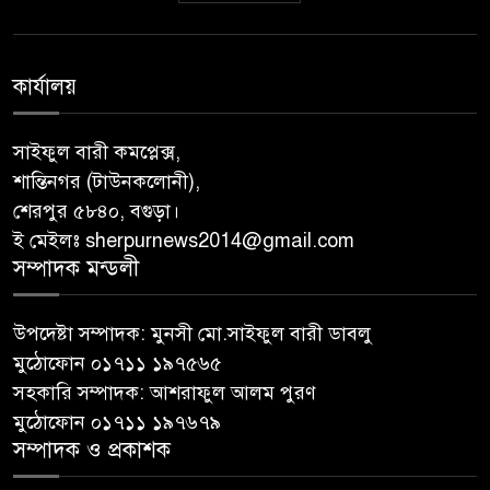
কার্যালয়
সাইফুল বারী কমপ্লেক্স,
শান্তিনগর (টাউনকলোনী),
শেরপুর ৫৮৪০, বগুড়া।
ই মেইলঃ sherpurnews2014@gmail.com
সম্পাদক মন্ডলী
উপদেষ্টা সম্পাদক: মুনসী মো.সাইফুল বারী ডাবলু
মুঠোফোন ০১৭১১ ১৯৭৫৬৫
সহকারি সম্পাদক: আশরাফুল আলম পুরণ
মুঠোফোন ০১৭১১ ১৯৭৬৭৯
সম্পাদক ও প্রকাশক