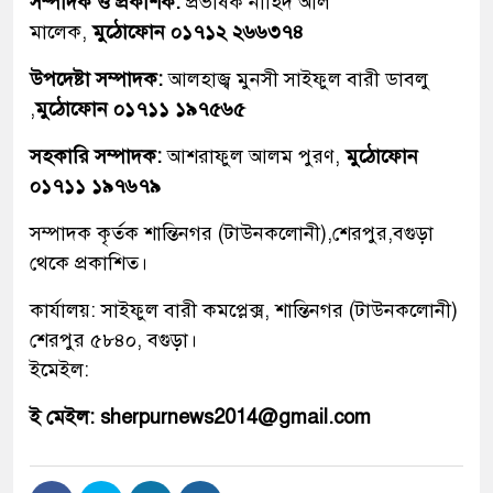
সম্পাদক ও প্রকাশক:
প্রভাষক নাহিদ আল
মালেক,
মুঠোফোন ০১৭১২ ২৬৬৩৭৪
উপদেষ্টা সম্পাদক:
আলহাজ্ব মুনসী সাইফুল বারী ডাবলু
,
মুঠোফোন ০১৭১১ ১৯৭৫৬৫
সহকারি সম্পাদক:
আশরাফুল আলম পুরণ,
মুঠোফোন
০১৭১১ ১৯৭৬৭৯
সম্পাদক কৃর্তক শান্তিনগর (টাউনকলোনী),শেরপুর,বগুড়া
থেকে প্রকাশিত।
কার্যালয়: সাইফুল বারী কমপ্লেক্স, শান্তিনগর (টাউনকলোনী)
শেরপুর ৫৮৪০, বগুড়া।
ইমেইল:
ই মেইল: sherpurnews2014@gmail.com