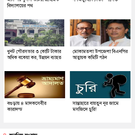
বিদ্যালয়ের পথ
ধুনট পৌরসভার ৩ কোটি টাকার
মোকামতলা উপজেলা বিএনপির
অধিক বকেয়া কর, উন্নয়ন ব্যাহত
আহ্বায়ক কমিটি গঠন
বগুড়ায় ৪ মাদকসেবীর
সান্তাহারে বায়তুন নূর জামে
কারাদন্ড
মসজিদে চুরি!