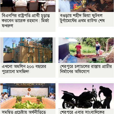
বিএনপির রাষ্ট্রপতি প্রার্থী চূড়ান্ত
বগুড়ায় শহীদ জিয়া ফুটবল
করবেন তারেক রহমান : মির্জা
টুর্ণামেন্টের প্রথম রাউন্ড শেষ
ফখরুল
এখনো অমলিন ২০০ বছরের
শেরপুরে চলাচলের রাস্তায় প্রাচীর
পুরোনো মসজিদ!
নির্মাণের অভিযোগ
সমন্বিত প্রচেষ্টায় অর্থনীতিতে
শেরপুরে এবার সাংবাদিকের