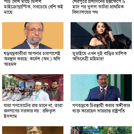
পাঁচ দেশি মাছে মিলল
শেরপুরে প্রশাসনের হস্তক্ষেপে ৬
মাইক্রোপ্লাস্টিক, সবচেয়ে বেশি কই
মাস পর খুলল ভাটরা প্রাথমিক
মাছে
বিদ্যালয়ের পথ
ষড়যন্ত্রকারীরা আপনার চারপাশেই
মুম্বাইয়ে এখন দুই বাড়ির মালিক
অবস্থান করছে: কর্নেল (অব.) অলি
অভিনেত্রী মহিমার!
আহমদ
যারা গণভোটের রায় মানে না, তারা
গণতন্ত্রকে চিরস্থায়ী করার অঙ্গীকার
জনগণের সরকার নয় : রফিকুল
ব্যক্ত করেছেন ভারপ্রাপ্ত রাষ্ট্রপতি
ইসলাম