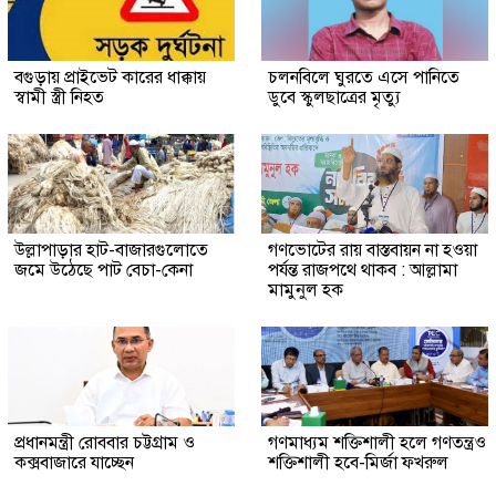
বগুড়ায় প্রাইভেট কারের ধাক্কায়
চলনবিলে ঘুরতে এসে পানিতে
স্বামী স্ত্রী নিহত
ডুবে স্কুলছাত্রের মৃত্যু
উল্লাপাড়ার হাট-বাজারগুলোতে
গণভোটের রায় বাস্তবায়ন না হওয়া
জমে উঠেছে পাট বেচা-কেনা
পর্যন্ত রাজপথে থাকব : আল্লামা
মামুনুল হক
প্রধানমন্ত্রী রোববার চট্টগ্রাম ও
গণমাধ্যম শক্তিশালী হলে গণতন্ত্রও
কক্সবাজারে যাচ্ছেন
শক্তিশালী হবে-মির্জা ফখরুল