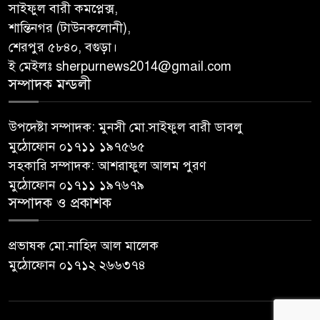
সাইফুল বারী কমপ্লেক্স,
শান্তিনগর (টাউনকলোনী),
শেরপুর ৫৮৪০, বগুড়া।
ই মেইলঃ sherpurnews2014@gmail.com
সম্পাদক মন্ডলী
উপদেষ্টা সম্পাদক: মুনসী মো.সাইফুল বারী ডাবলু
মুঠোফোন ০১৭১১ ১৯৭৫৬৫
সহকারি সম্পাদক: আশরাফুল আলম পুরণ
মুঠোফোন ০১৭১১ ১৯৭৬৭৯
সম্পাদক ও প্রকাশক
প্রভাষক মো.নাহিদ আল মালেক
মুঠোফোন ০১৭১২ ২৬৬৩৭৪