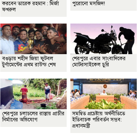
করবেন তারেক রহমান : মির্জা
পুরোনো মসজিদ!
ফখরুল
বগুড়ায় শহীদ জিয়া ফুটবল
শেরপুরে এবার সাংবাদিকের
টুর্ণামেন্টের প্রথম রাউন্ড শেষ
মোটরসাইকেল চুরি
শেরপুরে চলাচলের রাস্তায় প্রাচীর
সমন্বিত প্রচেষ্টায় অর্থনীতিতে
নির্মাণের অভিযোগ
ইতিবাচক পরিবর্তন সম্ভব:
প্রধানমন্ত্রী