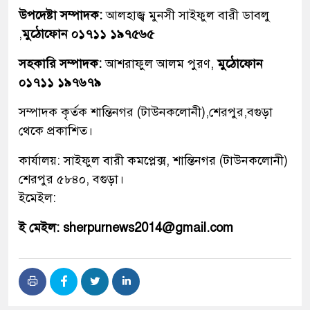
উপদেষ্টা সম্পাদক:
আলহাজ্ব মুনসী সাইফুল বারী ডাবলু
,
মুঠোফোন ০১৭১১ ১৯৭৫৬৫
সহকারি সম্পাদক:
আশরাফুল আলম পুরণ,
মুঠোফোন
০১৭১১ ১৯৭৬৭৯
সম্পাদক কৃর্তক শান্তিনগর (টাউনকলোনী),শেরপুর,বগুড়া
থেকে প্রকাশিত।
কার্যালয়: সাইফুল বারী কমপ্লেক্স, শান্তিনগর (টাউনকলোনী)
শেরপুর ৫৮৪০, বগুড়া।
ইমেইল:
ই মেইল: sherpurnews2014@gmail.com