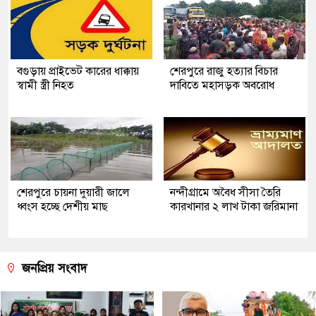
বগুড়ায় প্রাইভেট কারের ধাক্কায়
শেরপুরে রাজু হত্যার বিচার
স্বামী স্ত্রী নিহত
দাবিতে মহাসড়ক অবরোধ
শেরপুরে চায়না দুয়ারী জালে
নন্দীগ্রামে অবৈধ সীসা তৈরি
ধ্বংস হচ্ছে দেশীয় মাছ
কারখানার ২ লাখ টাকা জরিমানা
জনপ্রিয় সংবাদ