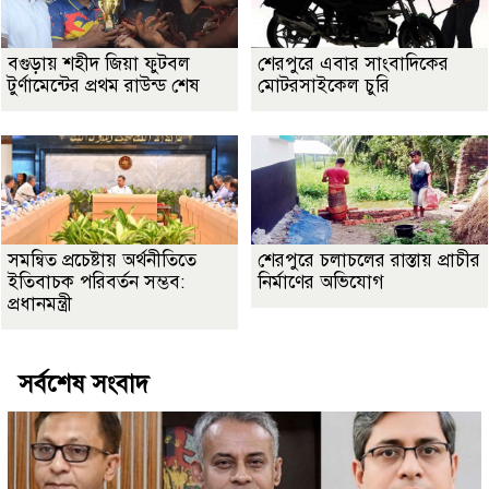
বগুড়ায় শহীদ জিয়া ফুটবল
শেরপুরে এবার সাংবাদিকের
টুর্ণামেন্টের প্রথম রাউন্ড শেষ
মোটরসাইকেল চুরি
সমন্বিত প্রচেষ্টায় অর্থনীতিতে
শেরপুরে চলাচলের রাস্তায় প্রাচীর
ইতিবাচক পরিবর্তন সম্ভব:
নির্মাণের অভিযোগ
প্রধানমন্ত্রী
সর্বশেষ সংবাদ