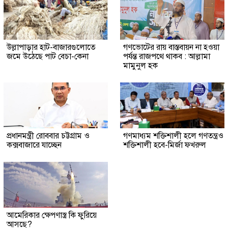
উল্লাপাড়ার হাট-বাজারগুলোতে
গণভোটের রায় বাস্তবায়ন না হওয়া
জমে উঠেছে পাট বেচা-কেনা
পর্যন্ত রাজপথে থাকব : আল্লামা
মামুনুল হক
প্রধানমন্ত্রী রোববার চট্টগ্রাম ও
গণমাধ্যম শক্তিশালী হলে গণতন্ত্রও
কক্সবাজারে যাচ্ছেন
শক্তিশালী হবে-মির্জা ফখরুল
আমেরিকার ক্ষেপণাস্ত্র কি ফুরিয়ে
আসছে?