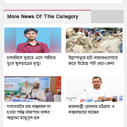
More News Of This Category
চলনবিলে ঘুরতে এসে পানিতে
উল্লাপাড়ার হাট-বাজারগুলোতে
ডুবে স্কুলছাত্রের মৃত্যু
জমে উঠেছে পাট বেচা-কেনা
গণভোটের রায় বাস্তবায়ন না
প্রধানমন্ত্রী রোববার চট্টগ্রাম ও
হওয়া পর্যন্ত রাজপথে থাকব :
কক্সবাজারে যাচ্ছেন
আল্লামা মামুনুল হক