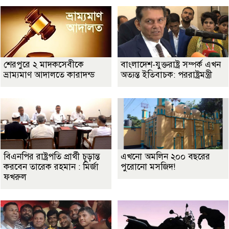
শেরপুরে ২ মাদকসেবীকে
বাংলাদেশ-যুক্তরাষ্ট্র সম্পর্ক এখন
ভ্রাম্যমাণ আদালতে কারাদন্ড
অত্যন্ত ইতিবাচক: পররাষ্ট্রমন্ত্রী
বিএনপির রাষ্ট্রপতি প্রার্থী চূড়ান্ত
এখনো অমলিন ২০০ বছরের
করবেন তারেক রহমান : মির্জা
পুরোনো মসজিদ!
ফখরুল