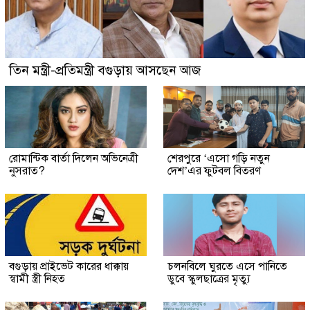
তিন মন্ত্রী-প্রতিমন্ত্রী বগুড়ায় আসছেন আজ
রোমান্টিক বার্তা দিলেন অভিনেত্রী
শেরপুরে ‘এসো গড়ি নতুন
নুসরাত?
দেশ’এর ফুটবল বিতরণ
বগুড়ায় প্রাইভেট কারের ধাক্কায়
চলনবিলে ঘুরতে এসে পানিতে
স্বামী স্ত্রী নিহত
ডুবে স্কুলছাত্রের মৃত্যু