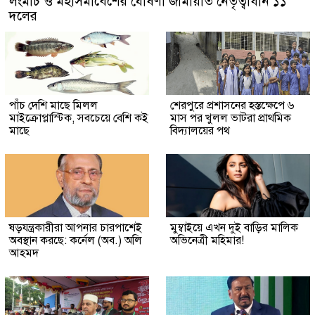
লংমার্চ ও মহাসমাবেশের ঘোষণা জামায়াত নেতৃত্বাধীন ১১
দলের
পাঁচ দেশি মাছে মিলল
শেরপুরে প্রশাসনের হস্তক্ষেপে ৬
মাইক্রোপ্লাস্টিক, সবচেয়ে বেশি কই
মাস পর খুলল ভাটরা প্রাথমিক
মাছে
বিদ্যালয়ের পথ
ষড়যন্ত্রকারীরা আপনার চারপাশেই
মুম্বাইয়ে এখন দুই বাড়ির মালিক
অবস্থান করছে: কর্নেল (অব.) অলি
অভিনেত্রী মহিমার!
আহমদ