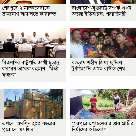
শেরপুরে ২ মাদকসেবীকে
বাংলাদেশ-যুক্তরাষ্ট্র সম্পর্ক এখন
ভ্রাম্যমাণ আদালতে কারাদন্ড
অত্যন্ত ইতিবাচক: পররাষ্ট্রমন্ত্রী
বিএনপির রাষ্ট্রপতি প্রার্থী চূড়ান্ত
বগুড়ায় শহীদ জিয়া ফুটবল
করবেন তারেক রহমান : মির্জা
টুর্ণামেন্টের প্রথম রাউন্ড শেষ
ফখরুল
এখনো অমলিন ২০০ বছরের
শেরপুরে চলাচলের রাস্তায় প্রাচীর
পুরোনো মসজিদ!
নির্মাণের অভিযোগ