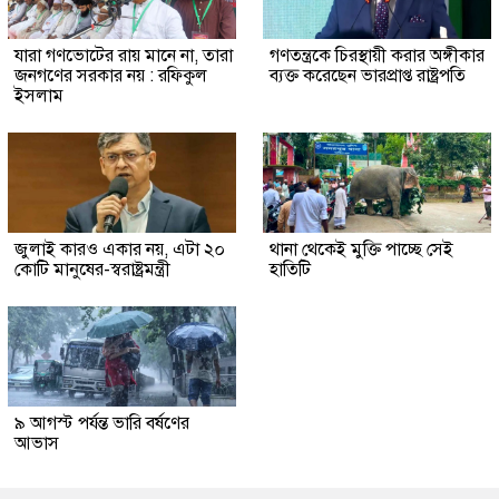
যারা গণভোটের রায় মানে না, তারা
গণতন্ত্রকে চিরস্থায়ী করার অঙ্গীকার
জনগণের সরকার নয় : রফিকুল
ব্যক্ত করেছেন ভারপ্রাপ্ত রাষ্ট্রপতি
ইসলাম
জুলাই কারও একার নয়, এটা ২০
থানা থেকেই মুক্তি পাচ্ছে সেই
কোটি মানুষের-স্বরাষ্ট্রমন্ত্রী
হাতিটি
৯ আগস্ট পর্যন্ত ভারি বর্ষণের
আভাস