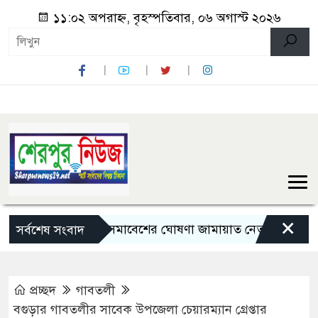
১১:০২ অপরাহ্ন, বৃহস্পতিবার, ০৬ অগাস্ট ২০২৬
×
লংমার্চ ও মহাসমাবেশের ঘোষণা জামায়াত নেতৃত্বাধীন ১১ দলের
সর্বশেষ সংবাদ
প্রচ্ছদ
গাবতলী
বগুড়ার গাবতলীর সাবেক উপজেলা চেয়ারম্যান গ্রেপ্তার