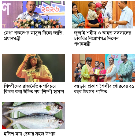
মেগা প্রকল্পের মাসুল দিচ্ছে জাতি:
জুলাই শহীদ ও আহত সদস্যদের
প্রধানমন্ত্রী
চাকরির নিয়োগপত্র দিলেন
প্রধানমন্ত্রী
শিল্পীদের রাজনৈতিক পরিচয়ে
বগুড়ায় প্রকাশ শৈলীর গৌরবের ২১
বিচার করা উচিত নয়: শিল্পী হাসান
বছর উৎসব পা‌লিত
ইলিশ মাছ চেনার সহজ উপায়