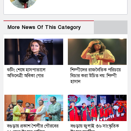
More News Of This Category
শুটিং শেষে হাসপাতালে
শিল্পীদের রাজনৈতিক পরিচয়ে
অভিনেত্রী অবিকা গোর
বিচার করা উচিত নয়: শিল্পী
হাসান
বগুড়ায় প্রকাশ শৈলীর গৌরবের
বগুড়ায় জুলাই ৩৬ সাংস্কৃতিক