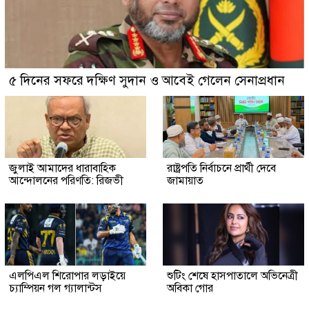
৫ দিনের সফরে দক্ষিণ সুদান ও আবেই গেলেন সেনাপ্রধান
জুলাই আমাদের ধারাবাহিক
রাষ্ট্রপতি নির্বাচনে প্রার্থী দেবে
আন্দোলনের পরিণতি: রিজভী
জামায়াত
এলপিএল শিরোপার লড়াইয়ে
শুটিং শেষে হাসপাতালে অভিনেত্রী
চ্যাম্পিয়ন গল গ্যালান্টস
অবিকা গোর