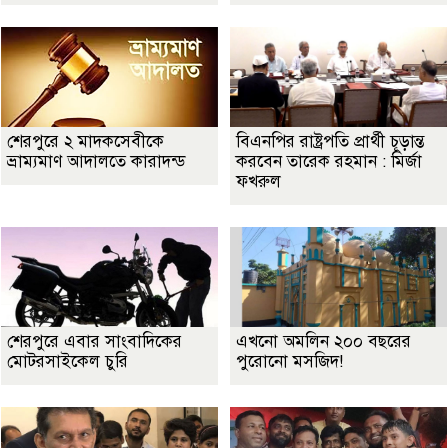
শেরপুরে ২ মাদকসেবীকে
বিএনপির রাষ্ট্রপতি প্রার্থী চূড়ান্ত
ভ্রাম্যমাণ আদালতে কারাদন্ড
করবেন তারেক রহমান : মির্জা
ফখরুল
শেরপুরে এবার সাংবাদিকের
এখনো অমলিন ২০০ বছরের
মোটরসাইকেল চুরি
পুরোনো মসজিদ!