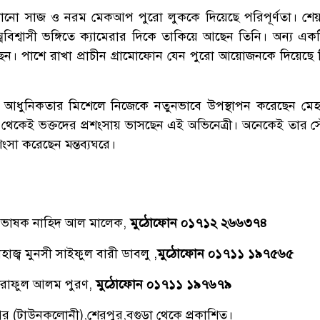
ানো সাজ ও নরম মেকআপ পুরো লুককে দিয়েছে পরিপূর্ণতা। শে
বিশ্বাসী ভঙ্গিতে ক্যামেরার দিকে তাকিয়ে আছেন তিনি। অন্য একটি
ছেন। পাশে রাখা প্রাচীন গ্রামোফোন যেন পুরো আয়োজনকে দিয়েছে
 আধুনিকতার মিশেলে নিজেকে নতুনভাবে উপস্থাপন করেছেন মে
 থেকেই ভক্তদের প্রশংসায় ভাসছেন এই অভিনেত্রী। অনেকেই তার সৌন
শংসা করেছেন মন্তব্যঘরে।
্রভাষক নাহিদ আল মালেক,
মুঠোফোন ০১৭১২ ২৬৬৩৭৪
াজ্ব মুনসী সাইফুল বারী ডাবলু ,
মুঠোফোন ০১৭১১ ১৯৭৫৬৫
রাফুল আলম পুরণ,
মুঠোফোন ০১৭১১ ১৯৭৬৭৯
িনগর (টাউনকলোনী),শেরপুর,বগুড়া থেকে প্রকাশিত।