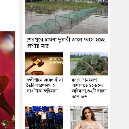
শেরপুরে চায়না দুয়ারী জালে ধ্বংস হচ্ছে
দেশীয় মাছ
নন্দীগ্রামে অবৈধ সীসা
ধুনটে ভ্রাম্যমাণ
তৈরি কারখানার ২
আদালতে ১২জনের
লাখ টাকা জরিমানা
জরিমানা,৩২টি চায়না
জাল জব্দ