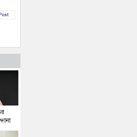
 Post
তর
্দানা