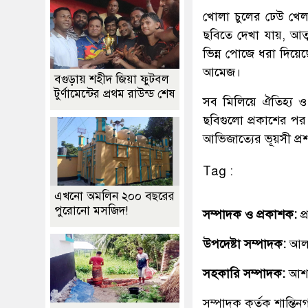
খোলা চুলের ঢেউ খেল
ছবিতে দেখা যায়, আত্ম
ভিন্ন পোজে ধরা দিয়ে
আমেজ।
বগুড়ায় শহীদ জিয়া ফুটবল
টুর্ণামেন্টের প্রথম রাউন্ড শেষ
সব মিলিয়ে ঐতিহ্য ও
ছবিগুলো প্রকাশের পর
আভিজাত্যের ভূয়সী প্র
Tag :
এখনো অমলিন ২০০ বছরের
পুরোনো মসজিদ!
সম্পাদক ও প্রকাশক:
প
উপদেষ্টা সম্পাদক:
আলহ
সহকারি সম্পাদক:
আশ
সম্পাদক কৃর্তক শান্ত