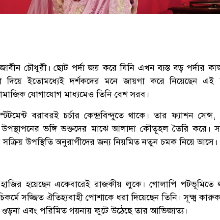
হজাবীন চৌধুরী। ছোট পর্দা জয় করে যিনি এখন ব্যস্ত বড় পর্দার কা
া দিয়ে ইতোমধ্যেই দর্শকদের মনে জায়গা করে নিয়েছেন এই 
ামাজিক যোগাযোগ মাধ্যমেও তিনি বেশ সরব।
টেটমেন্ট বরাবরই চর্চার কেন্দ্রবিন্দুতে থাকে। তার ফ্যাশন সেন্
ে উপস্থাপনের ভঙ্গি ভক্তদের মাঝে আলাদা কৌতূহল তৈরি করে। 
 সক্রিয় উপস্থিতি অনুরাগীদের জন্য নিয়মিত নতুন চমক নিয়ে আসে।
্রী হাজির হয়েছেন একেবারেই রাজকীয় লুকে। গোলাপি পটভূমিতে
িকর্মে সজ্জিত ঐতিহ্যবাহী পোশাকে ধরা দিয়েছেন তিনি। সূক্ষ্ম কার
ই ওড়না এবং পরিমিত গয়নায় ফুটে উঠেছে তার আভিজাত্য।