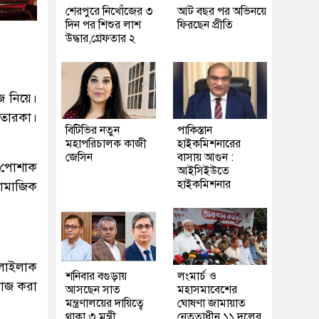
শেরপুরে নিখোঁজের ৩
আট বছর পর অভিনয়ে
দিন পর শিশুর লাশ
ফিরছেন প্রীতি
উদ্ধার,গ্রেফতার ২
জ নিয়ে।
তারকা।
বিটিভির নতুন
পাকিস্তান
মহাপরিচালক কাজী
হাইকমিশনারের
জেসিন
বাসায় আগুন :
স, পোশাক
আইসিইউতে
হাইকমিশনার
সামাজিক
 লাইলাক
শনিবার বগুড়ায়
লংমার্চ ও
ুকাজ করা
আসছেন সাত
মহাসমাবেশের
মন্ত্রণালয়ের দায়িত্বে
ঘোষণা জামায়াত
থাকা ৩ মন্ত্রী
নেতৃত্বাধীন ১১ দলের