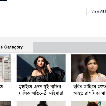
View All
is Category
য়ে
মুম্বাইয়ে এখন দুই বাড়ির
ছবির শুটিংয়ে গুরু
মালিক অভিনেত্রী মহিমার!
আহত রাশমিকা মান