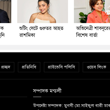
ীক
শুটিং সেটে গুরুতর আহত
অভিনেত্রী শাবনূরে
ুনি
রাশমিকা
বিশেষ বার্তা
প্রচ্ছদ
প্রতিনিধি
প্রাইভেসি পলিসি
ওয়েব লিংক
সম্পাদক মন্ডলী
উপদেষ্টা সম্পাদক: মুনসী মো.সাইফুল বারী ডা