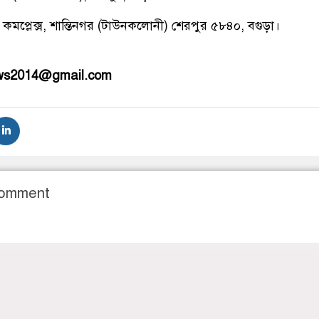
 কমপ্লেক্স, শান্তিনগর (টাউনকলোনী) শেরপুর ৫৮৪০, বগুড়া।
ews2014@gmail.com
Comment