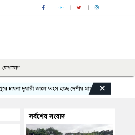
যোগাযোগ
×
 দুয়ারী জালে ধ্বংস হচ্ছে দেশীয় মাছ
নন্দীগ্রামে অবৈধ সীসা
সর্বশেষ সংবাদ