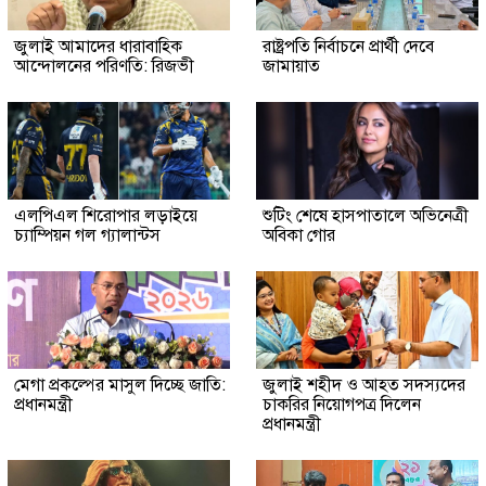
জুলাই আমাদের ধারাবাহিক
রাষ্ট্রপতি নির্বাচনে প্রার্থী দেবে
আন্দোলনের পরিণতি: রিজভী
জামায়াত
এলপিএল শিরোপার লড়াইয়ে
শুটিং শেষে হাসপাতালে অভিনেত্রী
চ্যাম্পিয়ন গল গ্যালান্টস
অবিকা গোর
মেগা প্রকল্পের মাসুল দিচ্ছে জাতি:
জুলাই শহীদ ও আহত সদস্যদের
প্রধানমন্ত্রী
চাকরির নিয়োগপত্র দিলেন
প্রধানমন্ত্রী