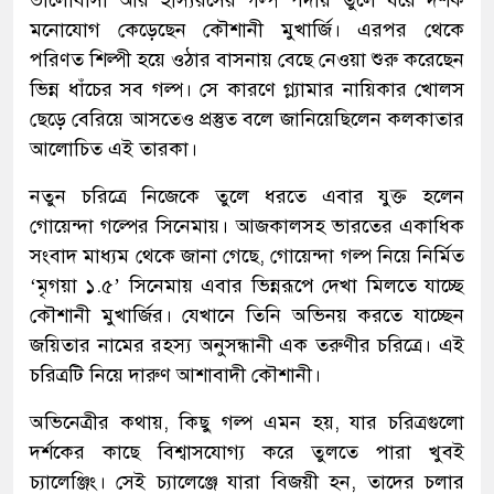
ভালোবাসা আর হাস্যরসের গল্প পর্দায় তুলে ধরে দর্শক
মনোযোগ কেড়েছেন কৌশানী মুখার্জি। এরপর থেকে
পরিণত শিল্পী হয়ে ওঠার বাসনায় বেছে নেওয়া শুরু করেছেন
ভিন্ন ধাঁচের সব গল্প। সে কারণে গ্ল্যামার নায়িকার খোলস
ছেড়ে বেরিয়ে আসতেও প্রস্তুত বলে জানিয়েছিলেন কলকাতার
আলোচিত এই তারকা।
নতুন চরিত্রে নিজেকে তুলে ধরতে এবার যুক্ত হলেন
গোয়েন্দা গল্পের সিনেমায়। আজকালসহ ভারতের একাধিক
সংবাদ মাধ্যম থেকে জানা গেছে, গোয়েন্দা গল্প নিয়ে নির্মিত
‘মৃগয়া ১.৫’ সিনেমায় এবার ভিন্নরূপে দেখা মিলতে যাচ্ছে
কৌশানী মুখার্জির। যেখানে তিনি অভিনয় করতে যাচ্ছেন
জয়িতার নামের রহস্য অনুসন্ধানী এক তরুণীর চরিত্রে। এই
চরিত্রটি নিয়ে দারুণ আশাবাদী কৌশানী।
অভিনেত্রীর কথায়, কিছু গল্প এমন হয়, যার চরিত্রগুলো
দর্শকের কাছে বিশ্বাসযোগ্য করে তুলতে পারা খুবই
চ্যালেঞ্জিং। সেই চ্যালেঞ্জে যারা বিজয়ী হন, তাদের চলার