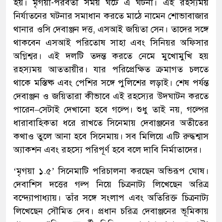
হয়। মৃগয়া-পরবর্তী সময় ঘটে এ ঘটনা। এই রহস্যময়
নির্যাতনের ঘটনার সমাধান করতে মাঠে নামেন শোভাবাজার
থানার ওসি দেবাঞ্জন দত্ত, এসআই জয়িতা সেন। তাদের সঙ্গে
থাকবেন এসআই পরিতোষ সাহা এবং সিনিয়র অফিসার
অগ্নিশ্বর। এই দলটি তদন্ত করতে নেমে মুখোমুখি হয়
রহস্যময় আততায়ীর। যার পরিপ্রেক্ষিত ক্রমাগত চলতে
থাকে মস্তিষ্ক এবং পেশির সঙ্গে পুলিশের লড়াই। শেষ পর্যন্ত
দেবাঞ্জন ও জয়িতারা কীভাবে এই রহস্যের উদঘাটন করতে
পারেন–সেটাই দেখানো হবে গল্পে। শুধু তাই নয়, গল্পের
ধারাবাহিকতা ধরে রাখতে সিনেমায় দেবাঞ্জনের অতীতের
কথাও তুলে আনা হবে সিনেমায়। সব মিলিয়ে এটি রুদ্ধশ্বাস
অ্যাকশন এবং রহস্যে পরিপূর্ণ হবে বলে দাবি নির্মাতাদের।
‘মৃগয়া ১.৫’ সিনেমাটি পরিচালনা করছেন অভিরূপ ঘোষ।
দেবাশিস দত্তের গল্প নিয়ে চিত্রনাট্য লিখেছেন অরিত্র
বন্দ্যোপাধ্যায়। তাঁর সঙ্গে সংলাপ এবং অতিরিক্ত চিত্রনাট্য
লিখেছেন সৌমিত দেব। প্রধান চরিত্র দেবাঞ্জনের ভূমিকায়