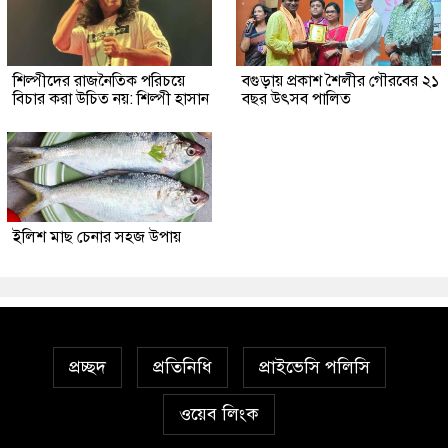
শিল্পীদের রাজনৈতিক পরিচয়ে
বগুড়ায় প্রকাশ শৈলীর গৌরবের ২১
বিচার করা উচিত নয়: শিল্পী হাসান
বছর উৎসব পা‌লিত
ইলিশ মাছ চেনার সহজ উপায়
প্রচ্ছদ
প্রতিনিধি
প্রাইভেসি পলিসি
ওয়েব লিংক