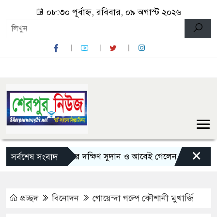
০৮:৩০ পূর্বাহ্ন, রবিবার, ০৯ অগাস্ট ২০২৬
×
৫ দিনের সফরে দক্ষিণ সুদান ও আবেই গেলেন সেনাপ্রধান
জুল
সর্বশেষ সংবাদ
প্রচ্ছদ
বিনোদন
গোয়েন্দা গল্পে কৌশানী মুখার্জি