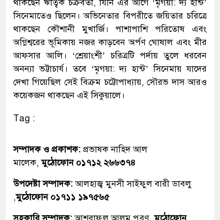
থাকছেন ঋত্বিক চক্রবর্তী, যিনি এর আগে ‘মৃগয়া: দ্য হান্ট’
সিনেমাতেও ছিলেন। অভিনেতার বিপরীতে জয়িতার চরিত্রে
থাকছেন কৌশানী মুখার্জি। পাশাপাশি পরিতোষ এবং
অগ্নিশ্বরের ভূমিকায় নজর কাড়বেন অর্পণ ঘোষাল এবং মীর
আফসার আলি। ‘শ্রেয়াংশী’ চরিত্রটি পর্দায় তুলে ধরবেন
অনন্যা ভট্টাচার্য। তবে ‘মৃগয়া: দ্য হান্ট’ সিনেমায় যাদের
দেখা গিয়েছিল সেই বিক্রম চট্টোপাধ্যায়, সৌরভ দাস আরও
কয়েকজন থাকছেন এই সিকুয়ালে।
Tag :
সম্পাদক ও প্রকাশক:
প্রভাষক নাহিদ আল
মালেক,
মুঠোফোন ০১৭১২ ২৬৬৩৭৪
উপদেষ্টা সম্পাদক:
আলহাজ্ব মুনসী সাইফুল বারী ডাবলু
,
মুঠোফোন ০১৭১১ ১৯৭৫৬৫
সহকারি সম্পাদক:
আশরাফুল আলম পুরণ,
মুঠোফোন