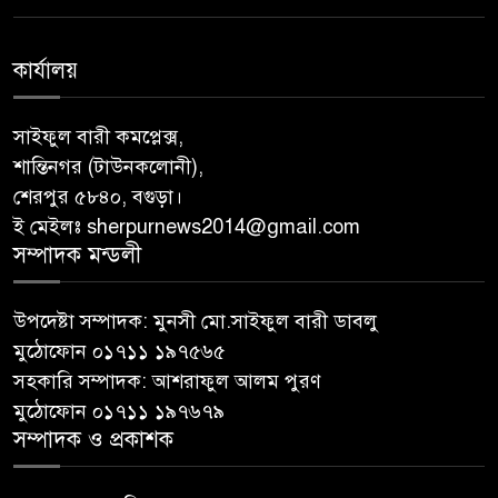
কার্যালয়
সাইফুল বারী কমপ্লেক্স,
শান্তিনগর (টাউনকলোনী),
শেরপুর ৫৮৪০, বগুড়া।
ই মেইলঃ sherpurnews2014@gmail.com
সম্পাদক মন্ডলী
উপদেষ্টা সম্পাদক: মুনসী মো.সাইফুল বারী ডাবলু
মুঠোফোন ০১৭১১ ১৯৭৫৬৫
সহকারি সম্পাদক: আশরাফুল আলম পুরণ
মুঠোফোন ০১৭১১ ১৯৭৬৭৯
সম্পাদক ও প্রকাশক