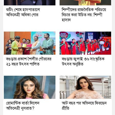
শুটিং শেষে হাসপাতালে
শিল্পীদের রাজনৈতিক পরিচয়ে
অভিনেত্রী অবিকা গোর
বিচার করা উচিত নয়: শিল্পী
হাসান
বগুড়ায় প্রকাশ শৈলীর গৌরবের
বগুড়ায় জুলাই ৩৬ সাংস্কৃতিক
২১ বছর উৎসব পা‌লিত
উৎসব অনুষ্ঠিত
রোমান্টিক বার্তা দিলেন
আট বছর পর অভিনয়ে ফিরছেন
অভিনেত্রী নুসরাত?
প্রীতি