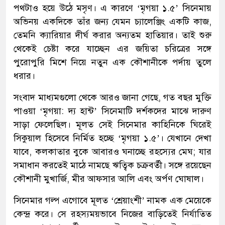
পথটাও হয়ে উঠে মসৃণ। এ কারণে ‘মৃগয়া ১.৫’ সিনেমায়
অভিনয় একদিকে তাঁর জন্য যেমন চ্যালেঞ্জিং একটি কাজ,
তেমনি ক্যারিয়ার দীর্ঘ করার অন্যতম হাতিয়ার। তাই শুরু
থেকেই চেষ্টা করে যাচ্ছেন এর জয়িতা চরিত্রের সঙ্গে
পুরোপুরি মিশে নিয়ে নতুন এক কৌশানীকে পর্দায় তুলে
ধরার।
সংবাদ মাধ্যমগুলো থেকে আরও জানা গেছে, গত বছর মুক্তি
পাওয়া ‘মৃগয়া: দ্য হান্ট’ সিনেমাটি দর্শকদের মাঝে দারুণ
সাড়া ফেলেছিল। মূলত সেই সিনেমার কাহিনিকে ঘিরেই
সিকুয়াল হিসেবে নির্মিত হচ্ছে ‘মৃগয়া ১.৫’। যেখানে দেখা
যাবে, কলকাতার বুকে আবারও ঘনাচ্ছে রহস্যের মেঘ; যার
সমাধান করতেই মাঠে নামছে ঋত্বিক চক্রবর্তী। সঙ্গে রয়েছেন
কৌশানী মুখার্জি, মীর আফসার আলি এবং অর্পণ ঘোষাল।
সিনেমার গল্প এগোবে মূলত ‘শ্রেয়াংশী’ নামক এক মেয়েকে
কেন্দ্র করে। সে রহস্যময়ভাবে নিজের বাড়িতেই নির্যাতিত