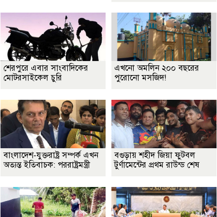
শেরপুরে এবার সাংবাদিকের
এখনো অমলিন ২০০ বছরের
মোটরসাইকেল চুরি
পুরোনো মসজিদ!
বাংলাদেশ-যুক্তরাষ্ট্র সম্পর্ক এখন
বগুড়ায় শহীদ জিয়া ফুটবল
অত্যন্ত ইতিবাচক: পররাষ্ট্রমন্ত্রী
টুর্ণামেন্টের প্রথম রাউন্ড শেষ