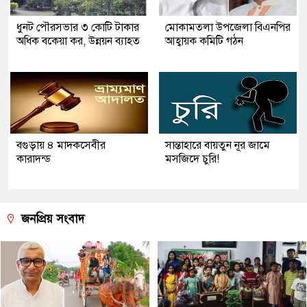
ধুনট পৌরসভার ৩ কোটি টাকার
মোকামতলা উপজেলা বিএনপির
অধিক বকেয়া কর, উন্নয়ন ব্যাহত
আহ্বায়ক কমিটি গঠন
বগুড়ায় ৪ মাদকসেবীর
সান্তাহারে বায়তুন নূর জামে
কারাদন্ড
মসজিদে চুরি!
জনপ্রিয় সংবাদ