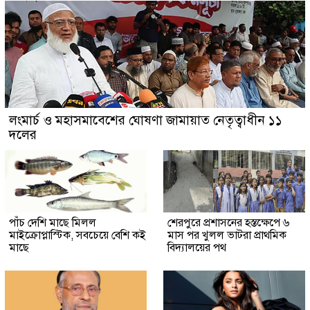
লংমার্চ ও মহাসমাবেশের ঘোষণা জামায়াত নেতৃত্বাধীন ১১
দলের
পাঁচ দেশি মাছে মিলল
শেরপুরে প্রশাসনের হস্তক্ষেপে ৬
মাইক্রোপ্লাস্টিক, সবচেয়ে বেশি কই
মাস পর খুলল ভাটরা প্রাথমিক
মাছে
বিদ্যালয়ের পথ