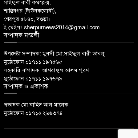
সাইফুল বারী কমপ্লেক্স,
শান্তিনগর (টাউনকলোনী),
শেরপুর ৫৮৪০, বগুড়া।
ই মেইলঃ sherpurnews2014@gmail.com
সম্পাদক মন্ডলী
উপদেষ্টা সম্পাদক: মুনসী মো.সাইফুল বারী ডাবলু
মুঠোফোন ০১৭১১ ১৯৭৫৬৫
সহকারি সম্পাদক: আশরাফুল আলম পুরণ
মুঠোফোন ০১৭১১ ১৯৭৬৭৯
সম্পাদক ও প্রকাশক
প্রভাষক মো.নাহিদ আল মালেক
মুঠোফোন ০১৭১২ ২৬৬৩৭৪