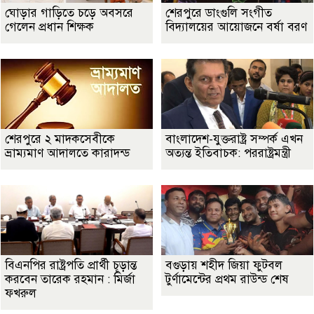
ঘোড়ার গাড়িতে চড়ে অবসরে
শেরপুরে ডাংগুলি সংগীত
গেলেন প্রধান শিক্ষক
বিদ্যালয়ের আয়োজনে বর্ষা বরণ
শেরপুরে ২ মাদকসেবীকে
বাংলাদেশ-যুক্তরাষ্ট্র সম্পর্ক এখন
ভ্রাম্যমাণ আদালতে কারাদন্ড
অত্যন্ত ইতিবাচক: পররাষ্ট্রমন্ত্রী
বিএনপির রাষ্ট্রপতি প্রার্থী চূড়ান্ত
বগুড়ায় শহীদ জিয়া ফুটবল
করবেন তারেক রহমান : মির্জা
টুর্ণামেন্টের প্রথম রাউন্ড শেষ
ফখরুল