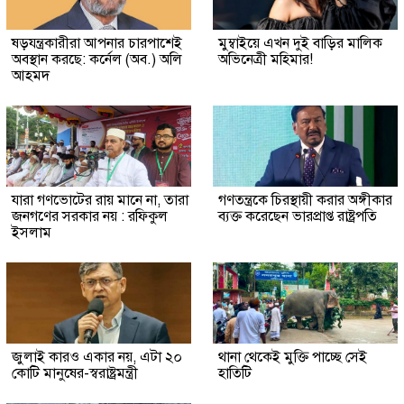
ষড়যন্ত্রকারীরা আপনার চারপাশেই
মুম্বাইয়ে এখন দুই বাড়ির মালিক
অবস্থান করছে: কর্নেল (অব.) অলি
অভিনেত্রী মহিমার!
আহমদ
যারা গণভোটের রায় মানে না, তারা
গণতন্ত্রকে চিরস্থায়ী করার অঙ্গীকার
জনগণের সরকার নয় : রফিকুল
ব্যক্ত করেছেন ভারপ্রাপ্ত রাষ্ট্রপতি
ইসলাম
জুলাই কারও একার নয়, এটা ২০
থানা থেকেই মুক্তি পাচ্ছে সেই
কোটি মানুষের-স্বরাষ্ট্রমন্ত্রী
হাতিটি