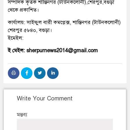
সম্পাদক কৃর্তক শান্তিনগর (টাউনকলোনী),শেরপুর,বগুড়া
থেকে প্রকাশিত।
কার্যালয়: সাইফুল বারী কমপ্লেক্স, শান্তিনগর (টাউনকলোনী)
শেরপুর ৫৮৪০, বগুড়া।
ইমেইল:
ই মেইল: sherpurnews2014@gmail.com
Write Your Comment
মন্তব্য