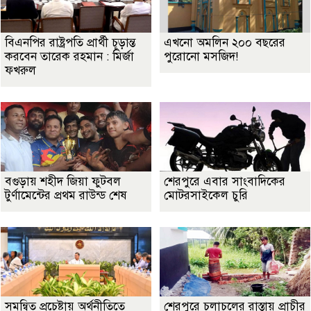
বিএনপির রাষ্ট্রপতি প্রার্থী চূড়ান্ত
এখনো অমলিন ২০০ বছরের
করবেন তারেক রহমান : মির্জা
পুরোনো মসজিদ!
ফখরুল
বগুড়ায় শহীদ জিয়া ফুটবল
শেরপুরে এবার সাংবাদিকের
টুর্ণামেন্টের প্রথম রাউন্ড শেষ
মোটরসাইকেল চুরি
সমন্বিত প্রচেষ্টায় অর্থনীতিতে
শেরপুরে চলাচলের রাস্তায় প্রাচীর