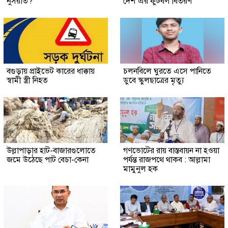
নুসরাত?
দেশ’এর ফুটবল বিতরণ
বগুড়ায় প্রাইভেট কারের ধাক্কায়
চলনবিলে ঘুরতে এসে পানিতে
স্বামী স্ত্রী নিহত
ডুবে স্কুলছাত্রের মৃত্যু
উল্লাপাড়ার হাট-বাজারগুলোতে
গণভোটের রায় বাস্তবায়ন না হওয়া
জমে উঠেছে পাট বেচা-কেনা
পর্যন্ত রাজপথে থাকব : আল্লামা
মামুনুল হক