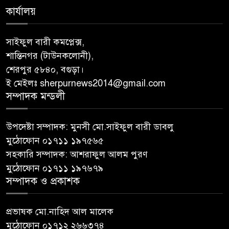
কার্যালয়
সাইফুল বারী কমপ্লেক্স,
শান্তিনগর (টাউনকলোনী),
শেরপুর ৫৮৪০, বগুড়া।
ই মেইলঃ sherpurnews2014@gmail.com
সম্পাদক মন্ডলী
উপদেষ্টা সম্পাদক: মুনসী মো.সাইফুল বারী ডাবলু
মুঠোফোন ০১৭১১ ১৯৭৫৬৫
সহকারি সম্পাদক: আশরাফুল আলম পুরণ
মুঠোফোন ০১৭১১ ১৯৭৬৭৯
সম্পাদক ও প্রকাশক
প্রভাষক মো.নাহিদ আল মালেক
মুঠোফোন ০১৭১২ ২৬৬৩৭৪