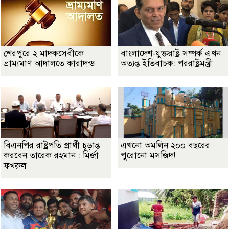
শেরপুরে ২ মাদকসেবীকে
বাংলাদেশ-যুক্তরাষ্ট্র সম্পর্ক এখন
ভ্রাম্যমাণ আদালতে কারাদন্ড
অত্যন্ত ইতিবাচক: পররাষ্ট্রমন্ত্রী
বিএনপির রাষ্ট্রপতি প্রার্থী চূড়ান্ত
এখনো অমলিন ২০০ বছরের
করবেন তারেক রহমান : মির্জা
পুরোনো মসজিদ!
ফখরুল