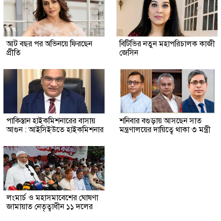
আট বছর পর অভিনয়ে ফিরছেন
বিটিভির নতুন মহাপরিচালক কাজী
প্রীতি
জেসিন
পাকিস্তান হাইকমিশনারের বাসায়
শনিবার বগুড়ায় আসছেন সাত
আগুন : আইসিইউতে হাইকমিশনার
মন্ত্রণালয়ের দায়িত্বে থাকা ৩ মন্ত্রী
লংমার্চ ও মহাসমাবেশের ঘোষণা
জামায়াত নেতৃত্বাধীন ১১ দলের