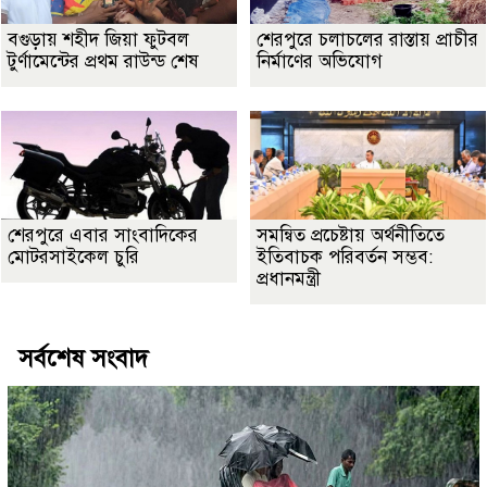
বগুড়ায় শহীদ জিয়া ফুটবল
শেরপুরে চলাচলের রাস্তায় প্রাচীর
টুর্ণামেন্টের প্রথম রাউন্ড শেষ
নির্মাণের অভিযোগ
শেরপুরে এবার সাংবাদিকের
সমন্বিত প্রচেষ্টায় অর্থনীতিতে
মোটরসাইকেল চুরি
ইতিবাচক পরিবর্তন সম্ভব:
প্রধানমন্ত্রী
সর্বশেষ সংবাদ