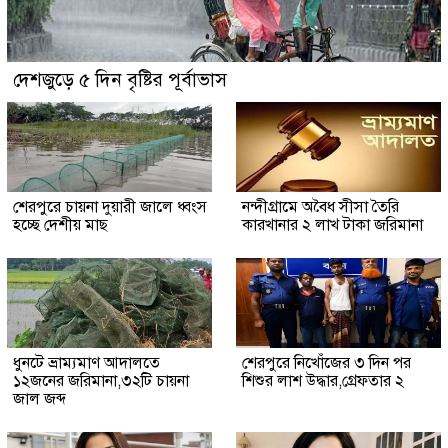
দেশজুড়ে ৫ দিন বৃষ্টির পূর্বাভাস
শেরপুরে চায়না দুয়ারী জালে ধ্বংস
নন্দীগ্রামে অবৈধ সীসা তৈরি
হচ্ছে দেশীয় মাছ
কারখানার ২ লাখ টাকা জরিমানা
ধুনটে ভ্রাম্যমাণ আদালতে
শেরপুরে নিখোঁজের ৩ দিন পর
১২জনের জরিমানা,৩২টি চায়না
শিশুর লাশ উদ্ধার,গ্রেফতার ২
জাল জব্দ