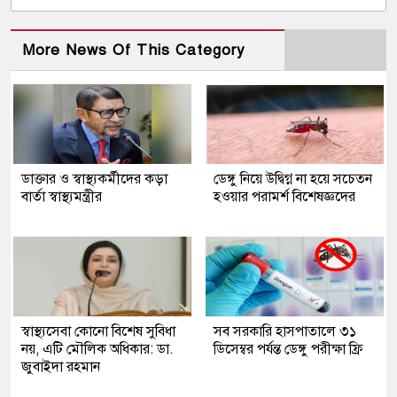
More News Of This Category
ডাক্তার ও স্বাস্থ্যকর্মীদের কড়া
ডেঙ্গু নিয়ে উদ্বিগ্ন না হয়ে সচেতন
বার্তা স্বাস্থ্যমন্ত্রীর
হওয়ার পরামর্শ বিশেষজ্ঞদের
স্বাস্থ্যসেবা কোনো বিশেষ সুবিধা
সব সরকারি হাসপাতালে ৩১
নয়, এটি মৌলিক অধিকার: ডা.
ডিসেম্বর পর্যন্ত ডেঙ্গু পরীক্ষা ফ্রি
জুবাইদা রহমান