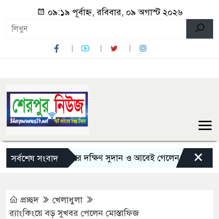
০৯:১৯ পূর্বাহ্ন, রবিবার, ০৯ অগাস্ট ২০২৬
×
৫ দিনের সফরে দক্ষিণ সুদান ও আবেই গেলেন সেনাপ্রধান
জু
সর্বশেষ সংবাদ
প্রচ্ছদ
খেলাধুলা
র‍্যাংকিংয়ে বড় সুখবর পেলেন মোস্তাফিজ