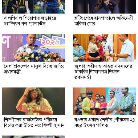
এলপিএল শিরোপার লড়াইয়ে
শুটিং শেষে হাসপাতালে অভিনেত্রী
চ্যাম্পিয়ন গল গ্যালান্টস
অবিকা গোর
মেগা প্রকল্পের মাসুল দিচ্ছে জাতি:
জুলাই শহীদ ও আহত সদস্যদের
প্রধানমন্ত্রী
চাকরির নিয়োগপত্র দিলেন
প্রধানমন্ত্রী
শিল্পীদের রাজনৈতিক পরিচয়ে
বগুড়ায় প্রকাশ শৈলীর গৌরবের ২১
বিচার করা উচিত নয়: শিল্পী হাসান
বছর উৎসব পা‌লিত