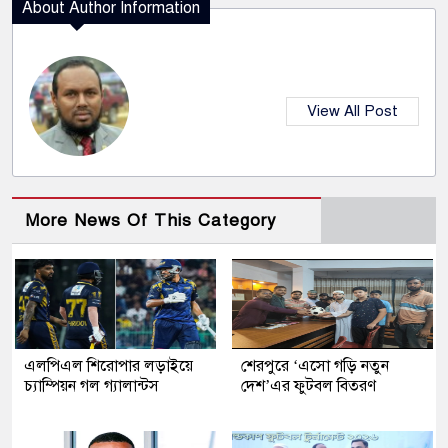
About Author Information
View All Post
More News Of This Category
এলপিএল শিরোপার লড়াইয়ে
শেরপুরে ‘এসো গড়ি নতুন
চ্যাম্পিয়ন গল গ্যালান্টস
দেশ’এর ফুটবল বিতরণ