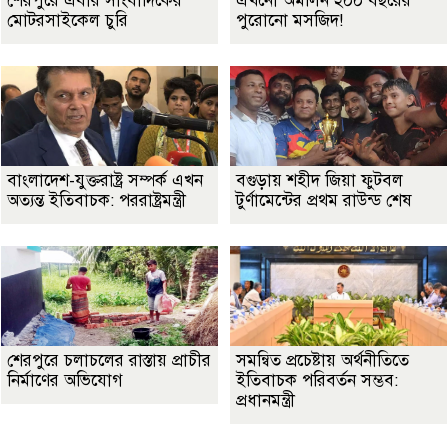
শেরপুরে এবার সাংবাদিকের
এখনো অমলিন ২০০ বছরের
মোটরসাইকেল চুরি
পুরোনো মসজিদ!
বাংলাদেশ-যুক্তরাষ্ট্র সম্পর্ক এখন
বগুড়ায় শহীদ জিয়া ফুটবল
অত্যন্ত ইতিবাচক: পররাষ্ট্রমন্ত্রী
টুর্ণামেন্টের প্রথম রাউন্ড শেষ
শেরপুরে চলাচলের রাস্তায় প্রাচীর
সমন্বিত প্রচেষ্টায় অর্থনীতিতে
নির্মাণের অভিযোগ
ইতিবাচক পরিবর্তন সম্ভব:
প্রধানমন্ত্রী