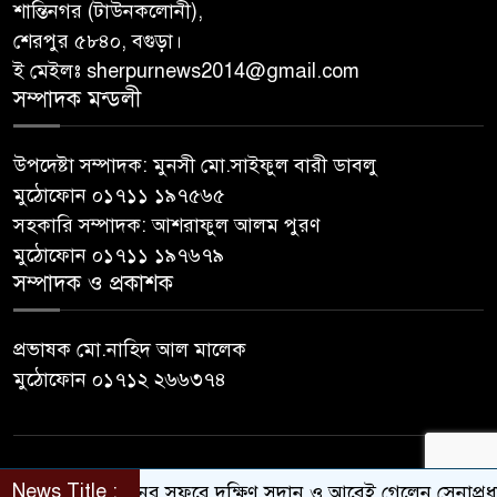
শান্তিনগর (টাউনকলোনী),
শেরপুর ৫৮৪০, বগুড়া।
ই মেইলঃ sherpurnews2014@gmail.com
সম্পাদক মন্ডলী
উপদেষ্টা সম্পাদক: মুনসী মো.সাইফুল বারী ডাবলু
মুঠোফোন ০১৭১১ ১৯৭৫৬৫
সহকারি সম্পাদক: আশরাফুল আলম পুরণ
মুঠোফোন ০১৭১১ ১৯৭৬৭৯
সম্পাদক ও প্রকাশক
প্রভাষক মো.নাহিদ আল মালেক
মুঠোফোন ০১৭১২ ২৬৬৩৭৪
© All rights reserved © sherpurnews24
News Title :
৫ দিনের সফরে দক্ষিণ সুদান ও আবেই গেলেন সেনাপ্রধান