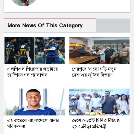
More News Of This Category
এলপিএল শিরোপার লড়াইয়ে
শেরপুরে ‘এসো গড়ি নতুন
চ্যাম্পিয়ন গল গ্যালান্টস
দেশ’এর ফুটবল বিতরণ
এমবাপ্পেকে বাংলাদেশে আনার
দেশে ৫০৩টি মিনি স্টেডিয়াম
পরিকল্পনা
হবে: ক্রীড়া প্রতিমন্ত্রী