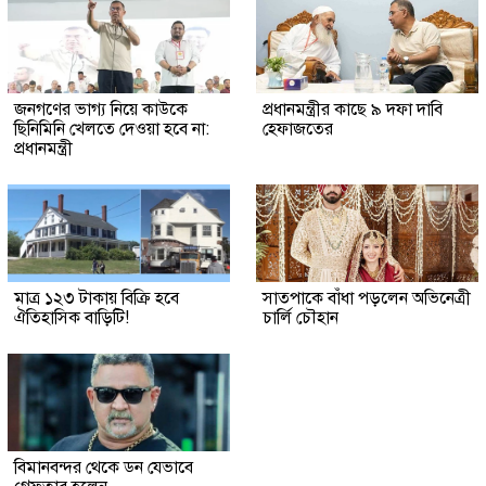
জনগণের ভাগ্য নিয়ে কাউকে
প্রধানমন্ত্রীর কাছে ৯ দফা দাবি
ছিনিমিনি খেলতে দেওয়া হবে না:
হেফাজতের
প্রধানমন্ত্রী
মাত্র ১২৩ টাকায় বিক্রি হবে
সাতপাকে বাঁধা পড়লেন অভিনেত্রী
ঐতিহাসিক বাড়িটি!
চার্লি চৌহান
বিমানবন্দর থেকে ডন যেভাবে