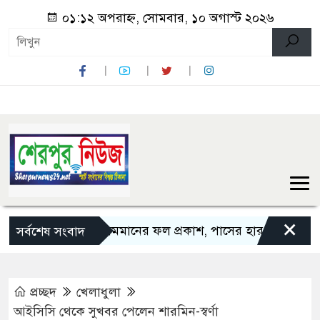
০১:১২ অপরাহ্ন, সোমবার, ১০ অগাস্ট ২০২৬
×
এসএসসি ও সমমানের ফল প্রকাশ, পাসের হার ৬২.২৫ শতাংশ
সর্বশেষ সংবাদ
প্রচ্ছদ
খেলাধুলা
আইসিসি থেকে সুখবর পেলেন শারমিন-স্বর্ণা