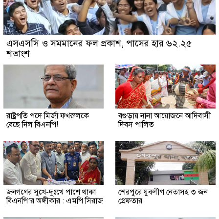
এসএসসি ও সমমানের ফল প্রকাশ, পাসের হার ৬২.২৫
শতাংশ
রাষ্ট্রপতি পদে মির্জা ফখরুলকে
বগুড়ায় নানা আয়োজনে আদিবাসী
বেছে নিল বিএনপি!
দিবস পালিত
জনগণের সুখে-দুঃখে পাশে থাকা
শেরপুরে যুবলীগ নেতাসহ ৩ জন
বিএনপি’র অঙ্গীকার : এমপি সিরাজ
গ্রেফতার