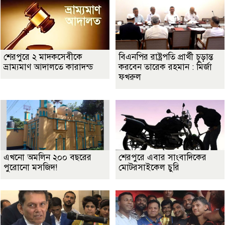
শেরপুরে ২ মাদকসেবীকে
বিএনপির রাষ্ট্রপতি প্রার্থী চূড়ান্ত
ভ্রাম্যমাণ আদালতে কারাদন্ড
করবেন তারেক রহমান : মির্জা
ফখরুল
এখনো অমলিন ২০০ বছরের
শেরপুরে এবার সাংবাদিকের
পুরোনো মসজিদ!
মোটরসাইকেল চুরি