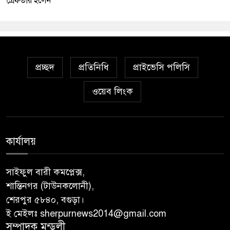
গ্রেফতার হলেন
প্রচ্ছদ
প্রতিনিধি
প্রাইভেসি পলিসি
ওয়েব লিংক
কার্যালয়
সাইফুল বারী কমপ্লেক্স,
শান্তিনগর (টাউনকলোনী),
শেরপুর ৫৮৪০, বগুড়া।
ই মেইলঃ sherpurnews2014@gmail.com
সম্পাদক মন্ডলী