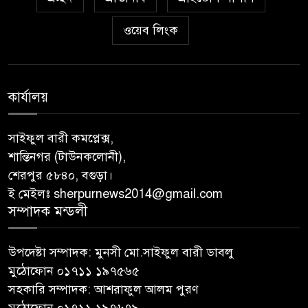
ওয়েব লিংক
কার্যালয়
সাইফুল বারী কমপ্লেক্স,
শান্তিনগর (টাউনকলোনী),
শেরপুর ৫৮৪০, বগুড়া।
ই মেইলঃ sherpurnews2014@gmail.com
সম্পাদক মন্ডলী
উপদেষ্টা সম্পাদক: মুনসী মো.সাইফুল বারী ডাবলু
মুঠোফোন ০১৭১১ ১৯৭৫৬৫
সহকারি সম্পাদক: আশরাফুল আলম পুরণ