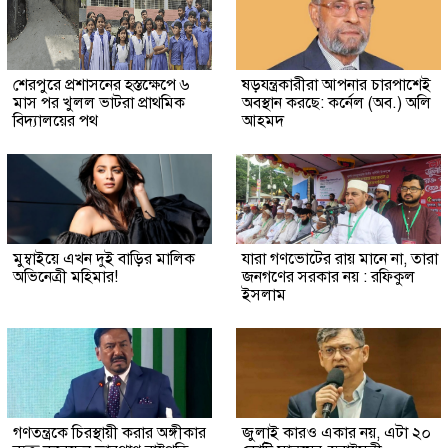
শেরপুরে প্রশাসনের হস্তক্ষেপে ৬
ষড়যন্ত্রকারীরা আপনার চারপাশেই
মাস পর খুলল ভাটরা প্রাথমিক
অবস্থান করছে: কর্নেল (অব.) অলি
বিদ্যালয়ের পথ
আহমদ
মুম্বাইয়ে এখন দুই বাড়ির মালিক
যারা গণভোটের রায় মানে না, তারা
অভিনেত্রী মহিমার!
জনগণের সরকার নয় : রফিকুল
ইসলাম
গণতন্ত্রকে চিরস্থায়ী করার অঙ্গীকার
জুলাই কারও একার নয়, এটা ২০