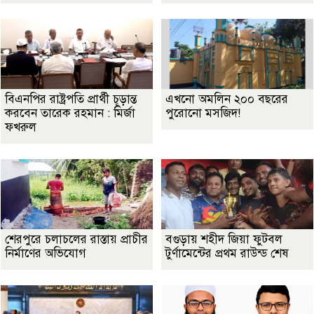
বিএনপির রাষ্ট্রপতি প্রার্থী চূড়ান্ত
এখনো অমলিন ২০০ বছরের
করবেন তারেক রহমান : মির্জা
পুরোনো মসজিদ!
ফখরুল
শেরপুরে চলাচলের রাস্তায় প্রাচীর
বগুড়ায় শহীদ জিয়া ফুটবল
নির্মাণের অভিযোগ
টুর্ণামেন্টের প্রথম রাউন্ড শেষ