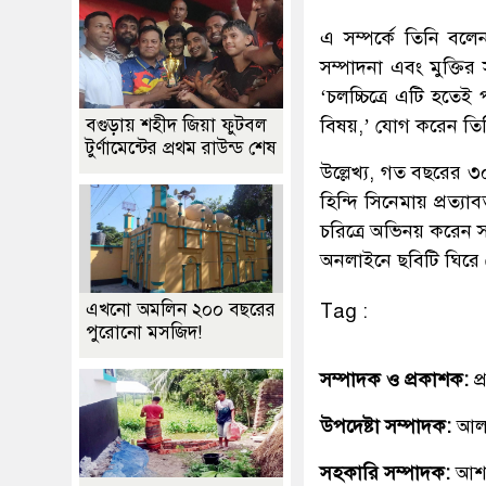
এ সম্পর্কে তিনি বলেন
সম্পাদনা এবং মুক্তির 
‘চলচ্চিত্রে এটি হতে
বিষয়,’ যোগ করেন তি
বগুড়ায় শহীদ জিয়া ফুটবল
টুর্ণামেন্টের প্রথম রাউন্ড শেষ
উল্লেখ্য, গত বছরের ৩০ 
হিন্দি সিনেমায় প্রত্
চরিত্রে অভিনয় করেন
অনলাইনে ছবিটি ঘিরে 
এখনো অমলিন ২০০ বছরের
Tag :
পুরোনো মসজিদ!
সম্পাদক ও প্রকাশক:
প
উপদেষ্টা সম্পাদক:
আলহ
সহকারি সম্পাদক:
আশ