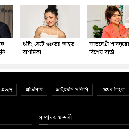
ীক
শুটিং সেটে গুরুতর আহত
অভিনেত্রী শাবনূরে
ুনি
রাশমিকা
বিশেষ বার্তা
প্রচ্ছদ
প্রতিনিধি
প্রাইভেসি পলিসি
ওয়েব লিংক
সম্পাদক মন্ডলী