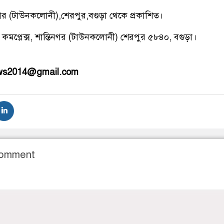
িনগর (টাউনকলোনী),শেরপুর,বগুড়া থেকে প্রকাশিত।
 কমপ্লেক্স, শান্তিনগর (টাউনকলোনী) শেরপুর ৫৮৪০, বগুড়া।
ews2014@gmail.com
Comment