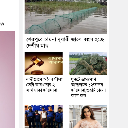
ew
শেরপুরে চায়না দুয়ারী জালে ধ্বংস হচ্ছে
দেশীয় মাছ
নন্দীগ্রামে অবৈধ সীসা
ধুনটে ভ্রাম্যমাণ
তৈরি কারখানার ২
আদালতে ১২জনের
লাখ টাকা জরিমানা
জরিমানা,৩২টি চায়না
জাল জব্দ