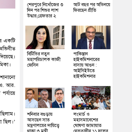
শেরপুরে নিখোঁজের ৩
আট বছর পর অভিনয়ে
দিন পর শিশুর লাশ
ফিরছেন প্রীতি
উদ্ধার,গ্রেফতার ২
ার একটি
 অভিনীত
বিটিভির নতুন
পাকিস্তান
দিয়েছে।
মহাপরিচালক কাজী
হাইকমিশনারের
মিকা।
জেসিন
বাসায় আগুন :
আইসিইউতে
হাইকমিশনার
 শোনানো
 এ. আর.
পর্যায়ে
েছিলাম।
শনিবার বগুড়ায়
লংমার্চ ও
আসছেন সাত
মহাসমাবেশের
দা ছিল।’
মন্ত্রণালয়ের দায়িত্বে
ঘোষণা জামায়াত
থাকা ৩ মন্ত্রী
নেতৃত্বাধীন ১১ দলের