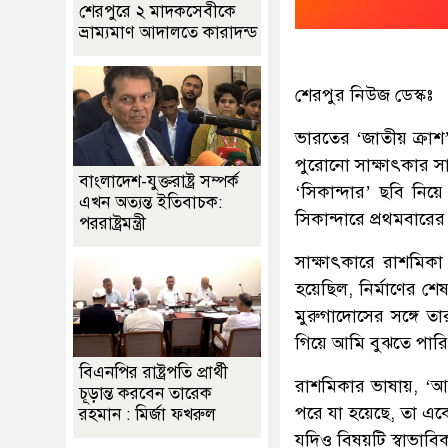
শেরপুরে ২ মাদকসেবীকে
ভ্রাম্যমাণ আদালতে কারাদন্ড
শেরপুর নিউজ ডেস্কঃ
ভারতের ‘জাতীয় ক্রাশ’
পুরোনো সাক্ষাৎকার স
বাংলাদেশ-যুক্তরাষ্ট্র সম্পর্ক
‘সিকান্দার’ ছবি নিয়
এখন অত্যন্ত ইতিবাচক:
সিকান্দারে প্রথমবার
পররাষ্ট্রমন্ত্রী
সাক্ষাৎকারে রাশমিকা
হয়েছিল, নির্মাণের 
মুরুগাদোসের সঙ্গে ত
গিয়ে আমি বুঝতে পারি 
বিএনপির রাষ্ট্রপতি প্রার্থী
রাশমিকার ভাষায়, ‘আ
চূড়ান্ত করবেন তারেক
পরে যা হয়েছে, তা এক
রহমান : মির্জা ফখরুল
যদিও বিষয়টি স্বাভাবিক