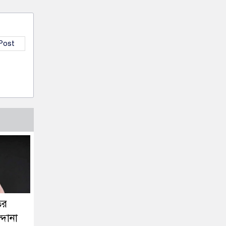
 Post
তর
্দানা