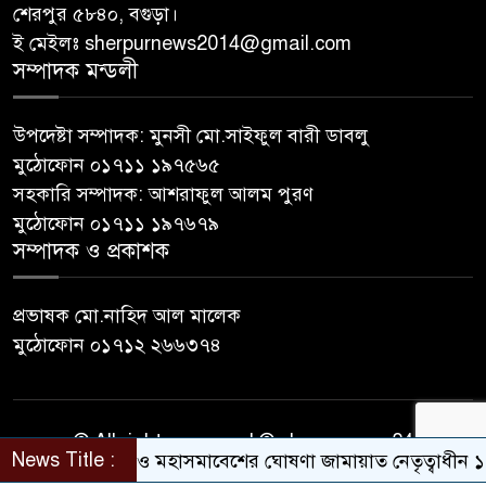
শেরপুর ৫৮৪০, বগুড়া।
ই মেইলঃ sherpurnews2014@gmail.com
সম্পাদক মন্ডলী
উপদেষ্টা সম্পাদক: মুনসী মো.সাইফুল বারী ডাবলু
মুঠোফোন ০১৭১১ ১৯৭৫৬৫
সহকারি সম্পাদক: আশরাফুল আলম পুরণ
মুঠোফোন ০১৭১১ ১৯৭৬৭৯
সম্পাদক ও প্রকাশক
প্রভাষক মো.নাহিদ আল মালেক
মুঠোফোন ০১৭১২ ২৬৬৩৭৪
© All rights reserved © sherpurnews24
News Title :
লংমার্চ ও মহাসমাবেশের ঘোষণা জামায়াত নেতৃত্বাধীন ১১ দলে
Developer Contact