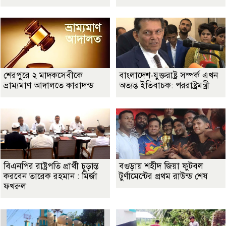
শেরপুরে ২ মাদকসেবীকে
বাংলাদেশ-যুক্তরাষ্ট্র সম্পর্ক এখন
ভ্রাম্যমাণ আদালতে কারাদন্ড
অত্যন্ত ইতিবাচক: পররাষ্ট্রমন্ত্রী
বিএনপির রাষ্ট্রপতি প্রার্থী চূড়ান্ত
বগুড়ায় শহীদ জিয়া ফুটবল
করবেন তারেক রহমান : মির্জা
টুর্ণামেন্টের প্রথম রাউন্ড শেষ
ফখরুল