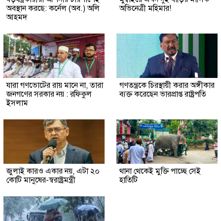
অবস্থান করছে: কর্নেল (অব.) অলি
অভিনেত্রী মহিমার!
আহমদ
যারা গণভোটের রায় মানে না, তারা
গণতন্ত্রকে চিরস্থায়ী করার অঙ্গীকার
জনগণের সরকার নয় : রফিকুল
ব্যক্ত করেছেন ভারপ্রাপ্ত রাষ্ট্রপতি
ইসলাম
জুলাই কারও একার নয়, এটা ২০
থানা থেকেই মুক্তি পাচ্ছে সেই
কোটি মানুষের-স্বরাষ্ট্রমন্ত্রী
হাতিটি