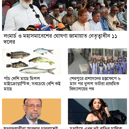
লংমার্চ ও মহাসমাবেশের ঘোষণা জামায়াত নেতৃত্বাধীন ১১
দলের
পাঁচ দেশি মাছে মিলল
শেরপুরে প্রশাসনের হস্তক্ষেপে ৬
মাইক্রোপ্লাস্টিক, সবচেয়ে বেশি কই
মাস পর খুলল ভাটরা প্রাথমিক
মাছে
বিদ্যালয়ের পথ
ষড়যন্ত্রকারীরা আপনার চারপাশেই
মুম্বাইয়ে এখন দুই বাড়ির মালিক