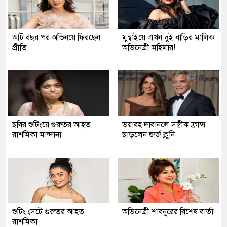
আট বছর পর অভিনয়ে ফিরছেন
মুম্বাইয়ে এখন দুই বাড়ির মালিক
প্রীতি
অভিনেত্রী মহিমার!
ছবির শুটিংয়ে গুরুতর আহত
ভয়াবহ দাবানলে সস্ত্রীক ফ্রান্স
রাশমিকা মান্দানা
ছাড়লেন জর্জ ক্লুনি
শুটিং সেটে গুরুতর আহত
অভিনেত্রী শাবনূরের বিশেষ বার্তা
রাশমিকা