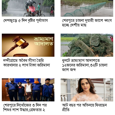
দেশজুড়ে ৫ দিন বৃষ্টির পূর্বাভাস
শেরপুরে চায়না দুয়ারী জালে ধ্বংস
হচ্ছে দেশীয় মাছ
নন্দীগ্রামে অবৈধ সীসা তৈরি
ধুনটে ভ্রাম্যমাণ আদালতে
কারখানার ২ লাখ টাকা জরিমানা
১২জনের জরিমানা,৩২টি চায়না
জাল জব্দ
শেরপুরে নিখোঁজের ৩ দিন পর
আট বছর পর অভিনয়ে ফিরছেন
শিশুর লাশ উদ্ধার,গ্রেফতার ২
প্রীতি