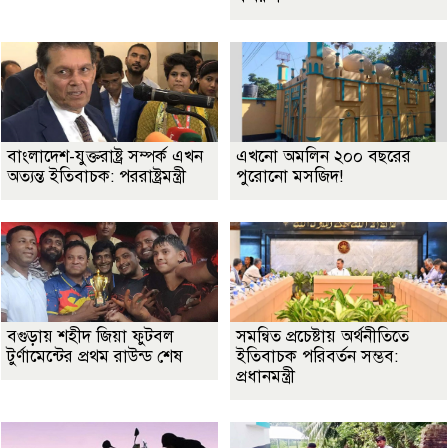
বাংলাদেশ-যুক্তরাষ্ট্র সম্পর্ক এখন
এখনো অমলিন ২০০ বছরের
অত্যন্ত ইতিবাচক: পররাষ্ট্রমন্ত্রী
পুরোনো মসজিদ!
বগুড়ায় শহীদ জিয়া ফুটবল
সমন্বিত প্রচেষ্টায় অর্থনীতিতে
টুর্ণামেন্টের প্রথম রাউন্ড শেষ
ইতিবাচক পরিবর্তন সম্ভব:
প্রধানমন্ত্রী