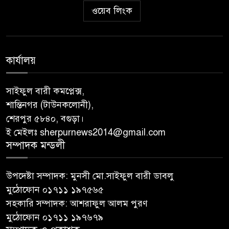
ওয়েব লিংক
কার্যালয়
সাইফুল বারী কমপ্লেক্স,
শান্তিনগর (টাউনকলোনী),
শেরপুর ৫৮৪০, বগুড়া।
ই মেইলঃ sherpurnews2014@gmail.com
সম্পাদক মন্ডলী
উপদেষ্টা সম্পাদক: মুনসী মো.সাইফুল বারী ডাবলু
মুঠোফোন ০১৭১১ ১৯৭৫৬৫
সহকারি সম্পাদক: আশরাফুল আলম পুরণ
মুঠোফোন ০১৭১১ ১৯৭৬৭৯