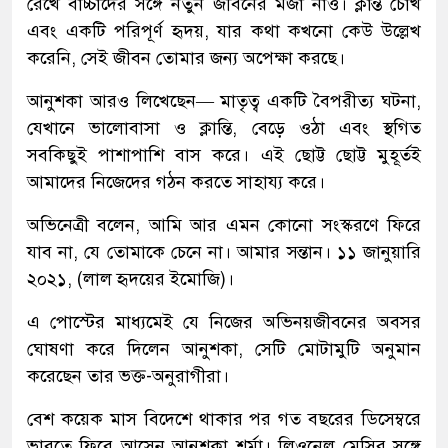
রেখে বাচ্চাদের সঙ্গে নতুন জীবনের মজা নাও। ক্লান্ত চোখ
এবং একটি পরিপূর্ণ হৃদয়, যার কথা কখনো কেউ উল্লেখ
করেনি, সেই জীবন তোমার জন্য অপেক্ষা করছে।
আনুশকা আরও লিখেছেন— মাতৃত্ব একটি বৈপরীত্য ঘটনা,
যেখানে ভালোবাসা ও ক্লান্তি, বেড়ে ওঠা এবং স্থগিত
সবকিছুই পাশাপাশি বাস করে। এই ছোট্ট ছোট্ট মুহূর্তই
আমাদের নিজেদের গঠন করতে সাহায্য করে।
অভিনেত্রী বলেন, আমি আর এমন কোনো সংস্করণে ফিরে
যাব না, যে তোমাকে চেনে না। আমার সন্তান। ১১ জানুয়ারি
২০২১, (লাল হৃদয়ের ইমোজি)।
এ পোস্টের মাধ্যমেই যে নিজের অভিনয়জীবনের অবসর
ঘোষণা করে দিলেন আনুশকা, সেটি মোটামুটি অনুমান
করেছেন তার ভক্ত-অনুরাগীরা।
বেশ কয়েক মাস বিদেশে থাকার পর গত বছরের ডিসেম্বরে
ভারতে ফিরে আসেন আনুশকা শর্মা। লিওনেল মেসির সঙ্গে