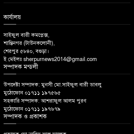
কার্যালয়
সাইফুল বারী কমপ্লেক্স,
শান্তিনগর (টাউনকলোনী),
শেরপুর ৫৮৪০, বগুড়া।
ই মেইলঃ sherpurnews2014@gmail.com
সম্পাদক মন্ডলী
উপদেষ্টা সম্পাদক: মুনসী মো.সাইফুল বারী ডাবলু
মুঠোফোন ০১৭১১ ১৯৭৫৬৫
সহকারি সম্পাদক: আশরাফুল আলম পুরণ
মুঠোফোন ০১৭১১ ১৯৭৬৭৯
সম্পাদক ও প্রকাশক