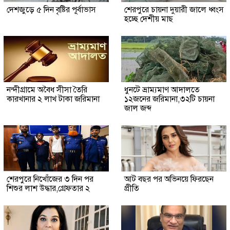
দেশজুড়ে ৫ দিন বৃষ্টির পূর্বাভাস
শেরপুরে চায়না দুয়ারী জালে ধ্বংস
হচ্ছে দেশীয় মাছ
নন্দীগ্রামে অবৈধ সীসা তৈরি
ধুনটে ভ্রাম্যমাণ আদালতে
কারখানার ২ লাখ টাকা জরিমানা
১২জনের জরিমানা,৩২টি চায়না
জাল জব্দ
শেরপুরে নিখোঁজের ৩ দিন পর
আট বছর পর অভিনয়ে ফিরছেন
শিশুর লাশ উদ্ধার,গ্রেফতার ২
প্রীতি