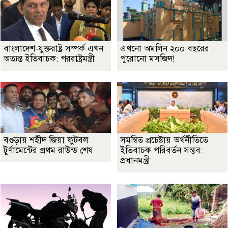
বাংলাদেশ-যুক্তরাষ্ট্র সম্পর্ক এখন
এখনো অমলিন ২০০ বছরের
অত্যন্ত ইতিবাচক: পররাষ্ট্রমন্ত্রী
পুরোনো মসজিদ!
বগুড়ায় শহীদ জিয়া ফুটবল
সমন্বিত প্রচেষ্টায় অর্থনীতিতে
টুর্ণামেন্টের প্রথম রাউন্ড শেষ
ইতিবাচক পরিবর্তন সম্ভব:
প্রধানমন্ত্রী