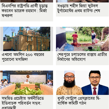
বিএনপির রাষ্ট্রপতি প্রার্থী চূড়ান্ত
বগুড়ায় শহীদ জিয়া ফুটবল
করবেন তারেক রহমান : মির্জা
টুর্ণামেন্টের প্রথম রাউন্ড শেষ
ফখরুল
এখনো অমলিন ২০০ বছরের
শেরপুরে চলাচলের রাস্তায় প্রাচীর
পুরোনো মসজিদ!
নির্মাণের অভিযোগ
সমন্বিত প্রচেষ্টায় অর্থনীতিতে
ধুনট সেন্ট্রাল প্রেসক্লাবের দ্বি-
ইতিবাচক পরিবর্তন সম্ভব:
বার্ষিক কমিটি গঠন
প্রধানমন্ত্রী