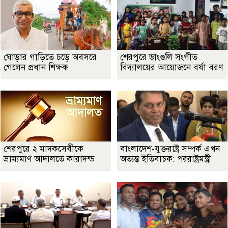
ঘোড়ার গাড়িতে চড়ে অবসরে
শেরপুরে ডাংগুলি সংগীত
গেলেন প্রধান শিক্ষক
বিদ্যালয়ের আয়োজনে বর্ষা বরণ
শেরপুরে ২ মাদকসেবীকে
বাংলাদেশ-যুক্তরাষ্ট্র সম্পর্ক এখন
ভ্রাম্যমাণ আদালতে কারাদন্ড
অত্যন্ত ইতিবাচক: পররাষ্ট্রমন্ত্রী