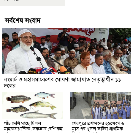
সর্বশেষ সংবাদ
লংমার্চ ও মহাসমাবেশের ঘোষণা জামায়াত নেতৃত্বাধীন ১১
দলের
পাঁচ দেশি মাছে মিলল
শেরপুরে প্রশাসনের হস্তক্ষেপে ৬
মাইক্রোপ্লাস্টিক, সবচেয়ে বেশি কই
মাস পর খুলল ভাটরা প্রাথমিক