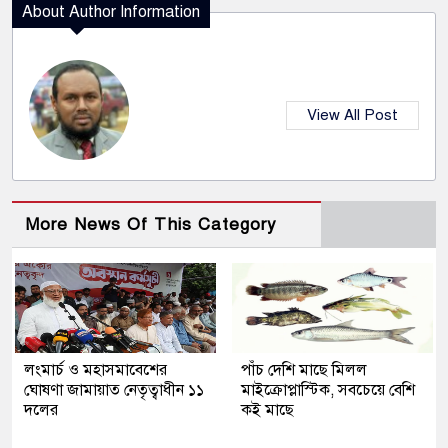
About Author Information
View All Post
More News Of This Category
লংমার্চ ও মহাসমাবেশের
পাঁচ দেশি মাছে মিলল
ঘোষণা জামায়াত নেতৃত্বাধীন ১১
মাইক্রোপ্লাস্টিক, সবচেয়ে বেশি
দলের
কই মাছে