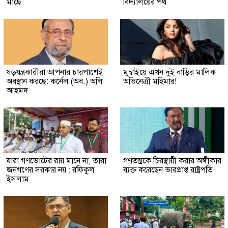
মাছে
বিদ্যালয়ের পথ
ষড়যন্ত্রকারীরা আপনার চারপাশেই
মুম্বাইয়ে এখন দুই বাড়ির মালিক
অবস্থান করছে: কর্নেল (অব.) অলি
অভিনেত্রী মহিমার!
আহমদ
যারা গণভোটের রায় মানে না, তারা
গণতন্ত্রকে চিরস্থায়ী করার অঙ্গীকার
জনগণের সরকার নয় : রফিকুল
ব্যক্ত করেছেন ভারপ্রাপ্ত রাষ্ট্রপতি
ইসলাম