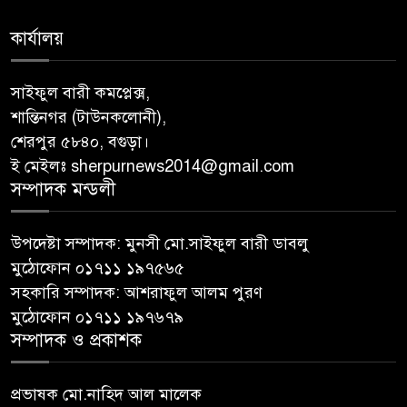
কার্যালয়
সাইফুল বারী কমপ্লেক্স,
শান্তিনগর (টাউনকলোনী),
শেরপুর ৫৮৪০, বগুড়া।
ই মেইলঃ sherpurnews2014@gmail.com
সম্পাদক মন্ডলী
উপদেষ্টা সম্পাদক: মুনসী মো.সাইফুল বারী ডাবলু
মুঠোফোন ০১৭১১ ১৯৭৫৬৫
সহকারি সম্পাদক: আশরাফুল আলম পুরণ
মুঠোফোন ০১৭১১ ১৯৭৬৭৯
সম্পাদক ও প্রকাশক
প্রভাষক মো.নাহিদ আল মালেক