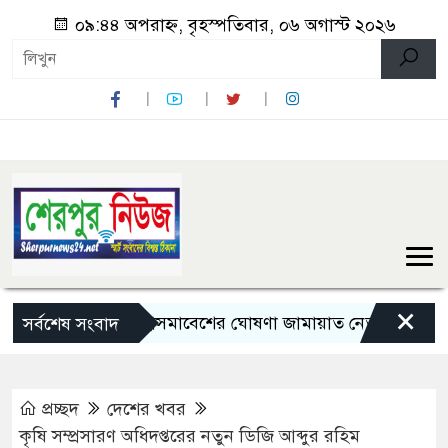
০৯:৪৪ অপরাহ্ন, বৃহস্পতিবার, ০৬ অগাস্ট ২০২৬
×
লংমার্চ ও মহাসমাবেশের ঘোষণা জামায়াত নেতৃত্বাধীন ১১ দলের
সর্বশেষ সংবাদ
প্রচ্ছদ
দেশের খবর
কৃষি সম্প্রসারণ অধিদপ্তরের নতুন ডিজি আব্দুর রহিম