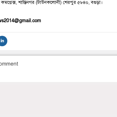
 কমপ্লেক্স, শান্তিনগর (টাউনকলোনী) শেরপুর ৫৮৪০, বগুড়া।
ews2014@gmail.com
Comment