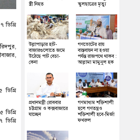
স্ত্রী নিহত
স্কুলছাত্রের মৃত্যু
৭ ডিগ্রি
উল্লাপাড়ার হাট-
গণভোটের রায়
রিদপুর,
বাজারগুলোতে জমে
বাস্তবায়ন না হওয়া
ীবাজার,
উঠেছে পাট বেচা-
পর্যন্ত রাজপথে থাকব :
কেনা
আল্লামা মামুনুল হক
 ডিগ্রি
প্রধানমন্ত্রী রোববার
গণমাধ্যম শক্তিশালী
চট্টগ্রাম ও কক্সবাজারে
হলে গণতন্ত্রও
 ডিগ্রি
যাচ্ছেন
শক্তিশালী হবে-মির্জা
 ডিগ্রি
ফখরুল