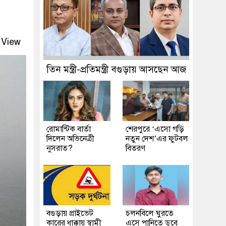
 View
তিন মন্ত্রী-প্রতিমন্ত্রী বগুড়ায় আসছেন আজ
রোমান্টিক বার্তা
শেরপুরে ‘এসো গড়ি
দিলেন অভিনেত্রী
নতুন দেশ’এর ফুটবল
নুসরাত?
বিতরণ
বগুড়ায় প্রাইভেট
চলনবিলে ঘুরতে
কারের ধাক্কায় স্বামী
এসে পানিতে ডুবে