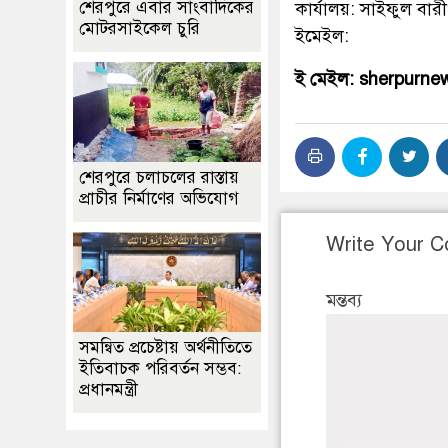
শেরপুরে এবার সাংবাদিকের
কার্যালয়: সাইফুল বারী
মোটরসাইকেল চুরি
ইমেইল:
ই মেইল: sherpurn
শেরপুরে চলাচলের রাস্তায়
প্রাচীর নির্মাণের অভিযোগ
Write Your 
মন্তব্য
সমন্বিত প্রচেষ্টায় অর্থনীতিতে
ইতিবাচক পরিবর্তন সম্ভব:
প্রধানমন্ত্রী