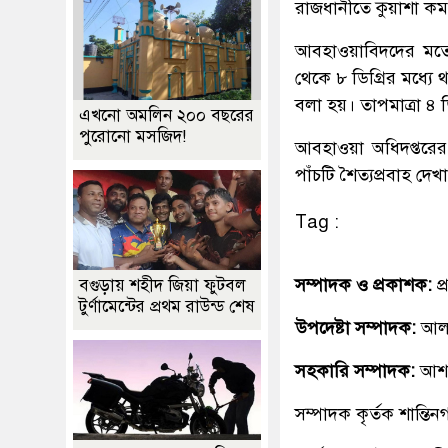
রাজধানীতে কুয়াশা কম 
আবহাওয়াবিদদের মতে, 
থেকে ৮ ডিগ্রির মধ্যে 
বলা হয়। তাপমাত্রা ৪ ড
এখনো অমলিন ২০০ বছরের
পুরোনো মসজিদ!
আবহাওয়া অধিদপ্তরের 
পাঁচটি শৈত্যপ্রবাহ দে
Tag :
সম্পাদক ও প্রকাশক:
প
বগুড়ায় শহীদ জিয়া ফুটবল
টুর্ণামেন্টের প্রথম রাউন্ড শেষ
উপদেষ্টা সম্পাদক:
আলহ
সহকারি সম্পাদক:
আশ
সম্পাদক কৃর্তক শান্ত