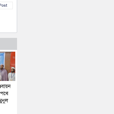
 Post
তবায়ন
াজপথে
মুনুল