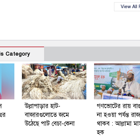
View All
is Category
ে
উল্লাপাড়ার হাট-
গণভোটের রায় বাস্
রের
বাজারগুলোতে জমে
না হওয়া পর্যন্ত র
উঠেছে পাট বেচা-কেনা
থাকব : আল্লামা মা
হক