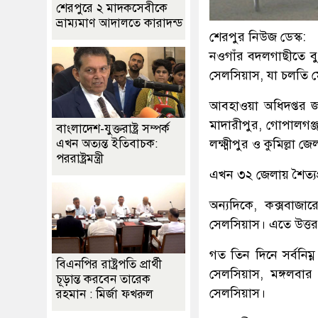
শেরপুরে ২ মাদকসেবীকে
ভ্রাম্যমাণ আদালতে কারাদন্ড
শেরপুর নিউজ ডেস্ক:
নওগাঁর বদলগাছীতে বুধব
সেলসিয়াস, যা চলতি মৌ
আবহাওয়া অধিদপ্তর জ
মাদারীপুর, গোপালগঞ্জ
বাংলাদেশ-যুক্তরাষ্ট্র সম্পর্ক
লক্ষ্মীপুর ও কুমিল্লা
এখন অত্যন্ত ইতিবাচক:
পররাষ্ট্রমন্ত্রী
এখন ৩২ জেলায় শৈত্যপ
অন্যদিকে, কক্সবাজার
সেলসিয়াস। এতে উত্তর 
গত তিন দিনে সর্বনিম
বিএনপির রাষ্ট্রপতি প্রার্থী
সেলসিয়াস, মঙ্গলবার
চূড়ান্ত করবেন তারেক
সেলসিয়াস।
রহমান : মির্জা ফখরুল