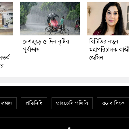
দেশজুড়ে ৫ দিন বৃষ্টির
বিটিভির নতুন
পূর্বাভাস
মহাপরিচালক কাজ
সতর্ক
জেসিন
ের
প্রচ্ছদ
প্রতিনিধি
প্রাইভেসি পলিসি
ওয়েব লিংক