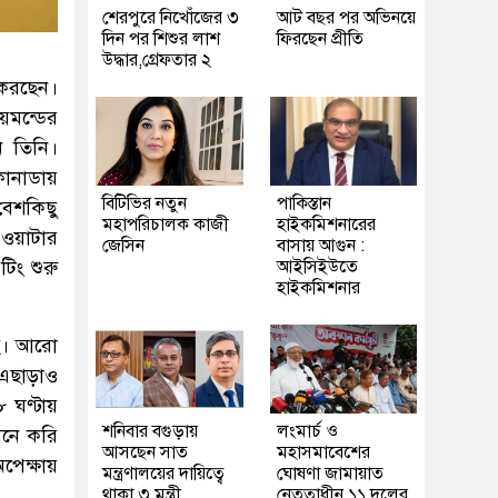
শেরপুরে নিখোঁজের ৩
আট বছর পর অভিনয়ে
দিন পর শিশুর লাশ
ফিরছেন প্রীতি
উদ্ধার,গ্রেফতার ২
 করছেন।
ায়মন্ডের
ন তিনি।
ানাডায়
বিটিভির নতুন
পাকিস্তান
।বেশকিছু
মহাপরিচালক কাজী
হাইকমিশনারের
ওয়াটার
জেসিন
বাসায় আগুন :
িং শুরু
আইসিইউতে
হাইকমিশনার
ছে। আরো
 এছাড়াও
 ঘণ্টায়
শনিবার বগুড়ায়
লংমার্চ ও
 মনে করি
আসছেন সাত
মহাসমাবেশের
পেক্ষায়
মন্ত্রণালয়ের দায়িত্বে
ঘোষণা জামায়াত
থাকা ৩ মন্ত্রী
নেতৃত্বাধীন ১১ দলের