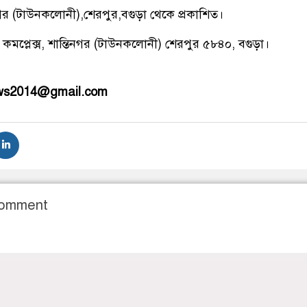
িনগর (টাউনকলোনী),শেরপুর,বগুড়া থেকে প্রকাশিত।
 কমপ্লেক্স, শান্তিনগর (টাউনকলোনী) শেরপুর ৫৮৪০, বগুড়া।
ews2014@gmail.com
Comment