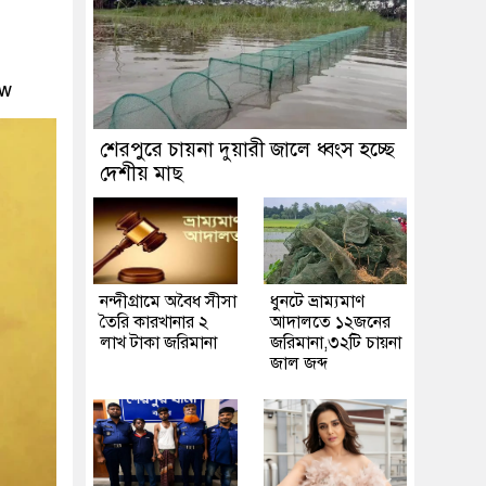
ew
শেরপুরে চায়না দুয়ারী জালে ধ্বংস হচ্ছে
দেশীয় মাছ
নন্দীগ্রামে অবৈধ সীসা
ধুনটে ভ্রাম্যমাণ
তৈরি কারখানার ২
আদালতে ১২জনের
লাখ টাকা জরিমানা
জরিমানা,৩২টি চায়না
জাল জব্দ