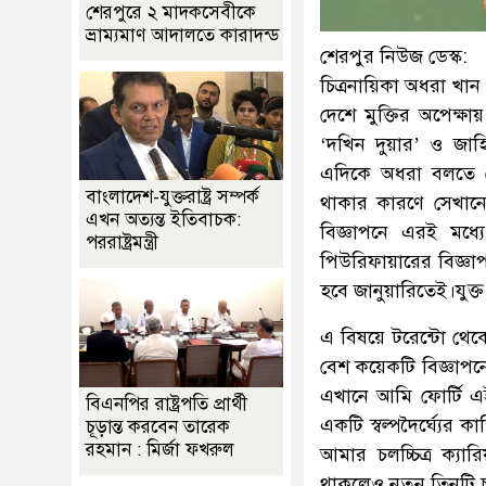
শেরপুরে ২ মাদকসেবীকে
ভ্রাম্যমাণ আদালতে কারাদন্ড
শেরপুর নিউজ ডেস্ক:
চিত্রনায়িকা অধরা খা
দেশে মুক্তির অপেক্ষায়
‘দখিন দুয়ার’ ও জাহ
এদিকে অধরা বলতে গ
বাংলাদেশ-যুক্তরাষ্ট্র সম্পর্ক
থাকার কারণে সেখানে চ
এখন অত্যন্ত ইতিবাচক:
বিজ্ঞাপনে এরই মধ্
পররাষ্ট্রমন্ত্রী
পিউরিফায়ারের বিজ্ঞা
হবে জানুয়ারিতেই।যুক্ত
এ বিষয়ে টরেন্টো থেক
বেশ কয়েকটি বিজ্ঞাপন
এখানে আমি ফোর্টি এইট
বিএনপির রাষ্ট্রপতি প্রার্থী
একটি স্বল্পদৈর্ঘ্যের
চূড়ান্ত করবেন তারেক
রহমান : মির্জা ফখরুল
আমার চলচ্চিত্র ক্যার
থাকলেও নতুন তিনটি চল