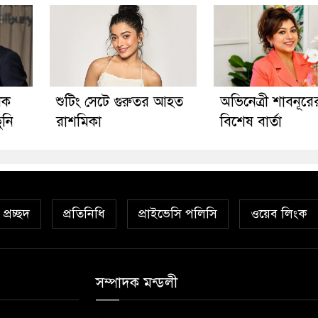
ীক
শুটিং সেটে গুরুতর আহত
অভিনেত্রী শাবনূরে
ুনি
রাশমিকা
বিশেষ বার্তা
প্রচ্ছদ
প্রতিনিধি
প্রাইভেসি পলিসি
ওয়েব লিংক
সম্পাদক মন্ডলী