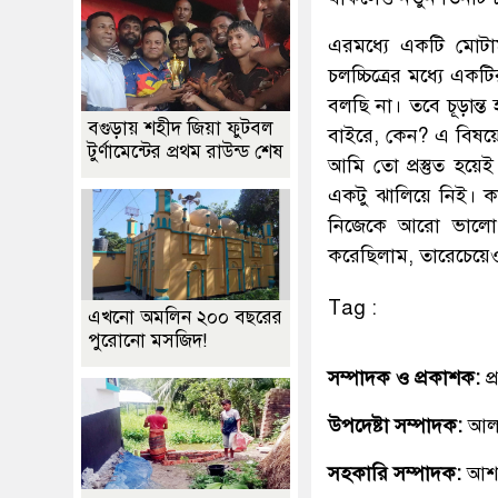
এরমধ্যে একটি মোটাম
চলচ্চিত্রের মধ্যে একট
বলছি না। তবে চূড়ান
বগুড়ায় শহীদ জিয়া ফুটবল
বাইরে, কেন? এ বিষয়
টুর্ণামেন্টের প্রথম রাউন্ড শেষ
আমি তো প্রস্তুত হয়ে
একটু ঝালিয়ে নিই। কা
নিজেকে আরো ভালো শ
করেছিলাম, তারেচেয়ে
Tag :
এখনো অমলিন ২০০ বছরের
পুরোনো মসজিদ!
সম্পাদক ও প্রকাশক:
প
উপদেষ্টা সম্পাদক:
আলহ
সহকারি সম্পাদক:
আশ