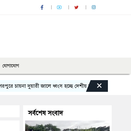
যোগাযোগ
×
না দুয়ারী জালে ধ্বংস হচ্ছে দেশীয় মাছ
নন্দীগ্রামে অবৈধ সী
সর্বশেষ সংবাদ