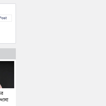
 Post
তর
্দানা