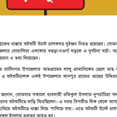
্রাকের ধাক্কায় ভটভটি উল্টে চালকসহ দুইজন নিহত হয়েছেন। সোম
জেলার বোয়ালিয়া এলাকায় বগুড়া-নওগাঁ সড়কে এ দুর্ঘটনা ঘটে। 
মান এ তথ্য দিয়েছেন।
র রানীনগর উপজেলার আমগ্রামের লালু প্রামাণিকের ছেলে মাছ ব
 ও ভটভটিচালক একই উপজেলার খানপুর গ্রামের তাছের উদ্দিন
শীরা জানান, সোমবার সকালে ব্যবসায়ী রফিকুল ইসলাম দুপচাঁচিয়া স
োসেনের ভটভটিতে বাড়ি ফিরছিলেন। এ সময় বিপরীত দিক থেকে আসা
রণ হারিয়ে ভটভটিতে ধাক্কা দিয়ে পালিয়ে যায়। এতে ভটভটি উল্টে চা
ফিকুল ইসলাম গুরুতর আহত হন।