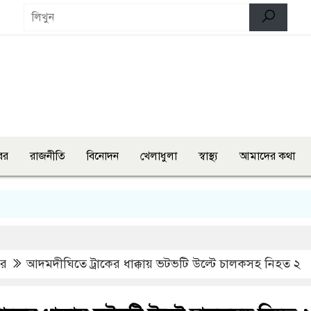
বর
রাজনীতি
বিনোদন
খেলাধুলা
স্বাস্থ্য
আমাদের কথা
ভারত
বর
আদমদীঘিতে ট্রাকের ধাক্কায় ভটভটি উল্টে চালকসহ নিহত ২