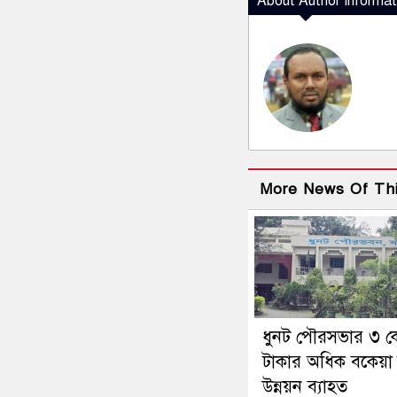
About Author Informat
More News Of Th
ধুনট পৌরসভার ৩ ক
টাকার অধিক বকেয়া
উন্নয়ন ব্যাহত