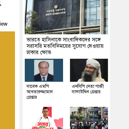
২
iew
ভারতে হাসিনাকে সাংবাদিকদের সঙ্গে
সরাসরি মতবিনিময়ের সুযোগ দেওয়ায়
ঢাকার ক্ষোভ
সাবেক এমপি
এনসিপি নেতা গাজী
আখতারুজ্জামান
সালাউদ্দিন গ্রেপ্তার
গ্রেপ্তার