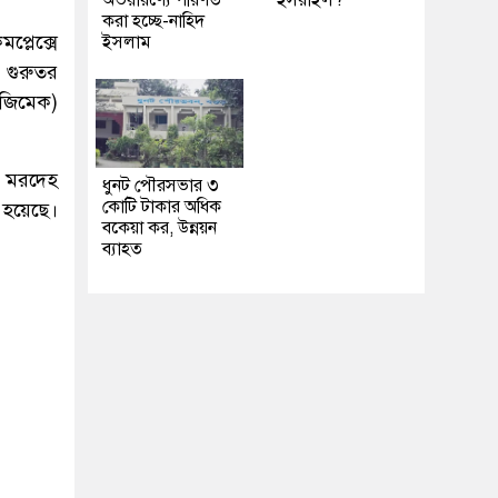
অভয়ারণ্যে পরিণত
ইসরাইল?
করা হচ্ছে-নাহিদ
প্লেক্সে
ইসলাম
 গুরুতর
জিমেক)
 মরদেহ
ধুনট পৌরসভার ৩
কোটি টাকার অধিক
 হয়েছে।
বকেয়া কর, উন্নয়ন
ব্যাহত