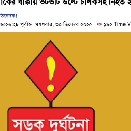
রাকের ধাক্কায় ভটভটি উল্টে চালকসহ নিহত 
রতিবেদকঃ
২৬:২৮ পূর্বাহ্ন, মঙ্গলবার, ৩০ ডিসেম্বর ২০২৫
১৯২ Time V