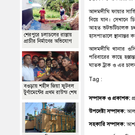
আদমদীঘি ফায়ার সার্ভিস
নিয়ে যান। সেখানে চ
আহত ভটভটিচালক চঞ্
শেরপুরে চলাচলের রাস্তায়
হাসপাতালে স্থানান্তর
প্রাচীর নির্মাণের অভিযোগ
আদমদীঘি থানার ওসি
পরিবারের কাছে হস্ত
ঘাতক ট্রাক ও এর চালক
Tag :
বগুড়ায় শহীদ জিয়া ফুটবল
টুর্ণামেন্টের প্রথম রাউন্ড শেষ
সম্পাদক ও প্রকাশক:
প
উপদেষ্টা সম্পাদক:
আলহ
সহকারি সম্পাদক:
আশ