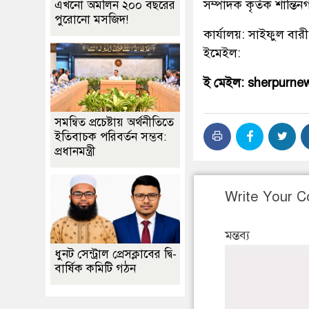
সম্পাদক কৃর্তক শান্ত
এখনো অমলিন ২০০ বছরের
পুরোনো মসজিদ!
কার্যালয়: সাইফুল বারী
ইমেইল:
ই মেইল: sherpurn
সমন্বিত প্রচেষ্টায় অর্থনীতিতে
ইতিবাচক পরিবর্তন সম্ভব:
প্রধানমন্ত্রী
Write Your 
মন্তব্য
ধুনট সেন্ট্রাল প্রেসক্লাবের দ্বি-
বার্ষিক কমিটি গঠন