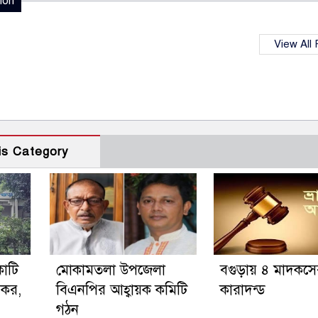
ion
View All
is Category
োটি
মোকামতলা উপজেলা
বগুড়ায় ৪ মাদকসে
 কর,
বিএনপির আহ্বায়ক কমিটি
কারাদন্ড
গঠন