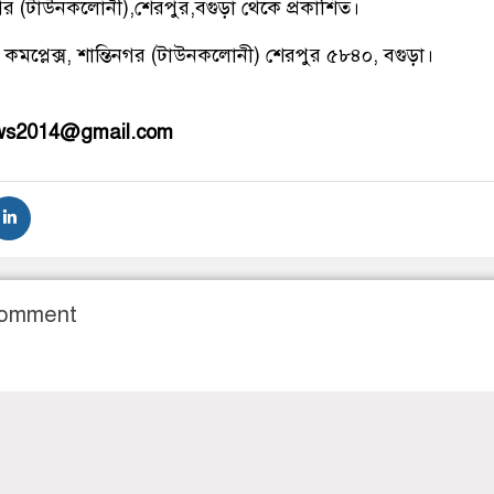
িনগর (টাউনকলোনী),শেরপুর,বগুড়া থেকে প্রকাশিত।
 কমপ্লেক্স, শান্তিনগর (টাউনকলোনী) শেরপুর ৫৮৪০, বগুড়া।
ews2014@gmail.com
Comment