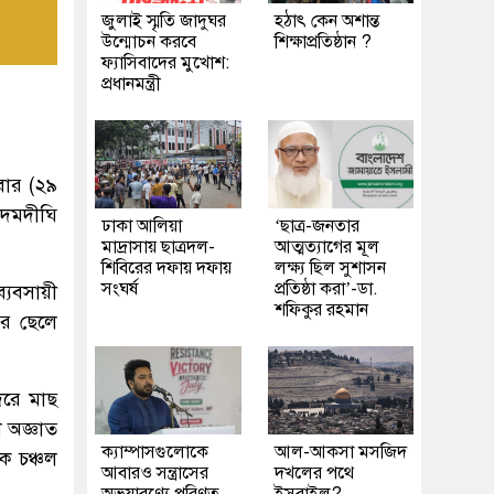
জুলাই স্মৃতি জাদুঘর
হঠাৎ কেন অশান্ত
উন্মোচন করবে
শিক্ষাপ্রতিষ্ঠান ?
ফ্যাসিবাদের মুখোশ:
প্রধানমন্ত্রী
বার (২৯
আদমদীঘি
ঢাকা আলিয়া
‘ছাত্র-জনতার
মাদ্রাসায় ছাত্রদল-
আত্মত্যাগের মূল
শিবিরের দফায় দফায়
লক্ষ্য ছিল সুশাসন
সংঘর্ষ
প্রতিষ্ঠা করা’-ডা.
্যবসায়ী
শফিকুর রহমান
ের ছেলে
দরে মাছ
 অজ্ঞাত
ক্যাম্পাসগুলোকে
আল-আকসা মসজিদ
লক চঞ্চল
আবারও সন্ত্রাসের
দখলের পথে