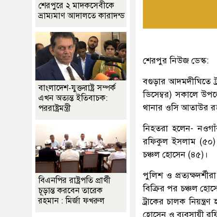
শেরপুরে ২ মাদকসেবীকে
ভ্রাম্যমাণ আদালতে কারাদন্ড
শেরপুর নিউজ ডেস্ক:
বগুড়ার আদমদীঘিতে ট
বাংলাদেশ-যুক্তরাষ্ট্র সম্পর্ক
ডিসেম্বর) সকালে উপ
এখন অত্যন্ত ইতিবাচক:
থানার ওসি আতাউর রহ
পররাষ্ট্রমন্ত্রী
নিহতরা হলেন- নওগাঁ
রফিকুল ইসলাম (৫০)
চঞ্চল হোসেন (৪৫)।
পুলিশ ও প্রত্যক্ষদর্
বিএনপির রাষ্ট্রপতি প্রার্থী
বিক্রির পর চঞ্চল হ
চূড়ান্ত করবেন তারেক
রহমান : মির্জা ফখরুল
ট্রাকের চালক নিয়ন্ত্
হোসেন ও ব্যবসায়ী র