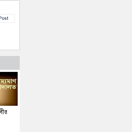
 Post
বীর