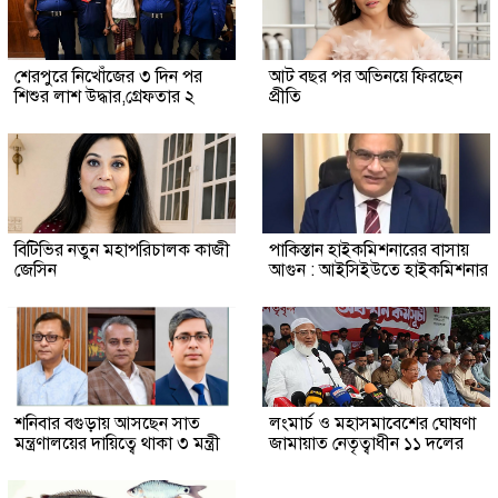
শেরপুরে নিখোঁজের ৩ দিন পর
আট বছর পর অভিনয়ে ফিরছেন
শিশুর লাশ উদ্ধার,গ্রেফতার ২
প্রীতি
বিটিভির নতুন মহাপরিচালক কাজী
পাকিস্তান হাইকমিশনারের বাসায়
জেসিন
আগুন : আইসিইউতে হাইকমিশনার
শনিবার বগুড়ায় আসছেন সাত
লংমার্চ ও মহাসমাবেশের ঘোষণা
মন্ত্রণালয়ের দায়িত্বে থাকা ৩ মন্ত্রী
জামায়াত নেতৃত্বাধীন ১১ দলের