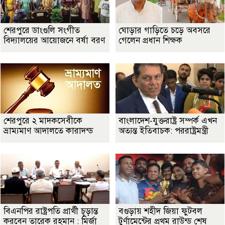
শেরপুরে ডাংগুলি সংগীত
ঘোড়ার গাড়িতে চড়ে অবসরে
বিদ্যালয়ের আয়োজনে বর্ষা বরণ
গেলেন প্রধান শিক্ষক
শেরপুরে ২ মাদকসেবীকে
বাংলাদেশ-যুক্তরাষ্ট্র সম্পর্ক এখন
ভ্রাম্যমাণ আদালতে কারাদন্ড
অত্যন্ত ইতিবাচক: পররাষ্ট্রমন্ত্রী
বিএনপির রাষ্ট্রপতি প্রার্থী চূড়ান্ত
বগুড়ায় শহীদ জিয়া ফুটবল
করবেন তারেক রহমান : মির্জা
টুর্ণামেন্টের প্রথম রাউন্ড শেষ