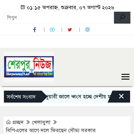
০১:১৫ অপরাহ্ন, শুক্রবার, ০৭ অগাস্ট ২০২৬
×
শেরপুরে চায়না দুয়ারী জালে ধ্বংস হচ্ছে দেশীয় মাছ
নন্দীগ্রা
সর্বশেষ সংবাদ
প্রচ্ছদ
খেলাধুলা
বিপিএলের আগে দলে ফিরছেন সৌম্য সরকার