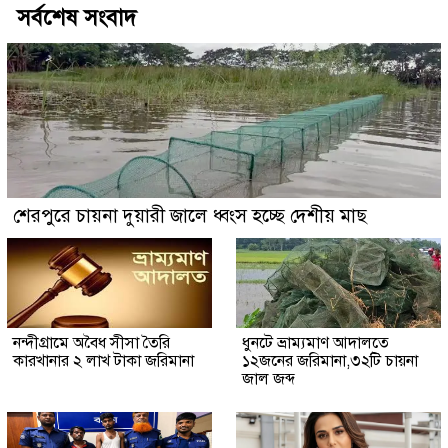
সর্বশেষ সংবাদ
শেরপুরে চায়না দুয়ারী জালে ধ্বংস হচ্ছে দেশীয় মাছ
নন্দীগ্রামে অবৈধ সীসা তৈরি
ধুনটে ভ্রাম্যমাণ আদালতে
কারখানার ২ লাখ টাকা জরিমানা
১২জনের জরিমানা,৩২টি চায়না
জাল জব্দ