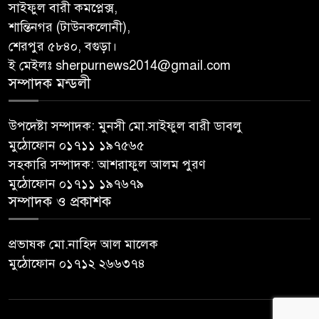
সাইফুল বারী কমপ্লেক্স,
শান্তিনগর (টাউনকলোনী),
শেরপুর ৫৮৪০, বগুড়া।
ই মেইলঃ sherpurnews2014@gmail.com
সম্পাদক মন্ডলী
উপদেষ্টা সম্পাদক: মুনসী মো.সাইফুল বারী ডাবলু
মুঠোফোন ০১৭১১ ১৯৭৫৬৫
সহকারি সম্পাদক: আশরাফুল আলম পুরণ
মুঠোফোন ০১৭১১ ১৯৭৬৭৯
সম্পাদক ও প্রকাশক
প্রভাষক মো.নাহিদ আল মালেক
মুঠোফোন ০১৭১২ ২৬৬৩৭৪