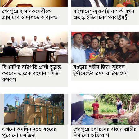
শেরপুরে ২ মাদকসেবীকে
বাংলাদেশ-যুক্তরাষ্ট্র সম্পর্ক এখন
ভ্রাম্যমাণ আদালতে কারাদন্ড
অত্যন্ত ইতিবাচক: পররাষ্ট্রমন্ত্রী
বিএনপির রাষ্ট্রপতি প্রার্থী চূড়ান্ত
বগুড়ায় শহীদ জিয়া ফুটবল
করবেন তারেক রহমান : মির্জা
টুর্ণামেন্টের প্রথম রাউন্ড শেষ
ফখরুল
এখনো অমলিন ২০০ বছরের
শেরপুরে চলাচলের রাস্তায় প্রাচীর
পুরোনো মসজিদ!
নির্মাণের অভিযোগ