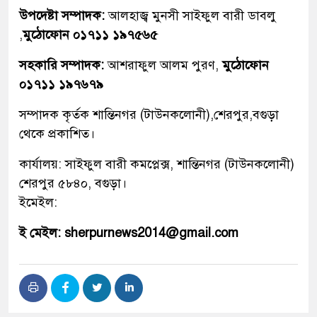
উপদেষ্টা সম্পাদক:
আলহাজ্ব মুনসী সাইফুল বারী ডাবলু
,
মুঠোফোন ০১৭১১ ১৯৭৫৬৫
সহকারি সম্পাদক:
আশরাফুল আলম পুরণ,
মুঠোফোন
০১৭১১ ১৯৭৬৭৯
সম্পাদক কৃর্তক শান্তিনগর (টাউনকলোনী),শেরপুর,বগুড়া
থেকে প্রকাশিত।
কার্যালয়: সাইফুল বারী কমপ্লেক্স, শান্তিনগর (টাউনকলোনী)
শেরপুর ৫৮৪০, বগুড়া।
ইমেইল:
ই মেইল: sherpurnews2014@gmail.com