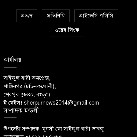
প্রচ্ছদ
প্রতিনিধি
প্রাইভেসি পলিসি
ওয়েব লিংক
কার্যালয়
সাইফুল বারী কমপ্লেক্স,
শান্তিনগর (টাউনকলোনী),
শেরপুর ৫৮৪০, বগুড়া।
ই মেইলঃ sherpurnews2014@gmail.com
সম্পাদক মন্ডলী
উপদেষ্টা সম্পাদক: মুনসী মো.সাইফুল বারী ডাবলু
মুঠোফোন ০১৭১১ ১৯৭৫৬৫