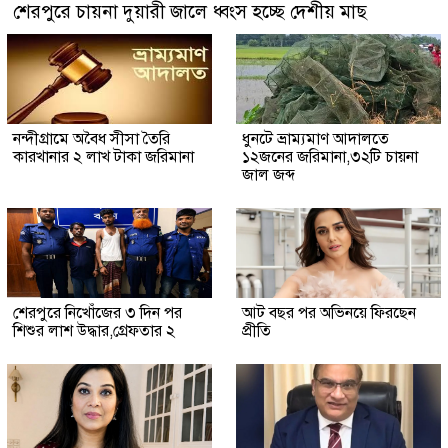
শেরপুরে চায়না দুয়ারী জালে ধ্বংস হচ্ছে দেশীয় মাছ
নন্দীগ্রামে অবৈধ সীসা তৈরি
ধুনটে ভ্রাম্যমাণ আদালতে
কারখানার ২ লাখ টাকা জরিমানা
১২জনের জরিমানা,৩২টি চায়না
জাল জব্দ
শেরপুরে নিখোঁজের ৩ দিন পর
আট বছর পর অভিনয়ে ফিরছেন
শিশুর লাশ উদ্ধার,গ্রেফতার ২
প্রীতি