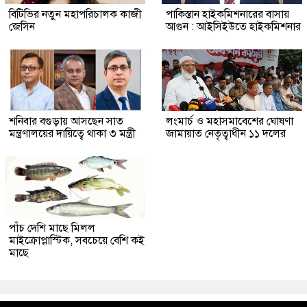
বিটিভির নতুন মহাপরিচালক কাজী
পাকিস্তান হাইকমিশনারের বাসায়
জেসিন
আগুন : আইসিইউতে হাইকমিশনার
শনিবার বগুড়ায় আসছেন সাত
লংমার্চ ও মহাসমাবেশের ঘোষণা
মন্ত্রণালয়ের দায়িত্বে থাকা ৩ মন্ত্রী
জামায়াত নেতৃত্বাধীন ১১ দলের
পাঁচ দেশি মাছে মিলল
মাইক্রোপ্লাস্টিক, সবচেয়ে বেশি কই
মাছে