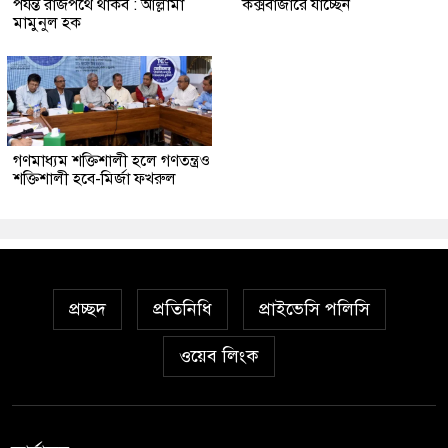
পর্যন্ত রাজপথে থাকব : আল্লামা
কক্সবাজারে যাচ্ছেন
মামুনুল হক
গণমাধ্যম শক্তিশালী হলে গণতন্ত্রও
শক্তিশালী হবে-মির্জা ফখরুল
প্রচ্ছদ
প্রতিনিধি
প্রাইভেসি পলিসি
ওয়েব লিংক