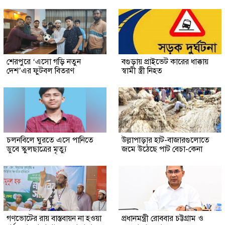
শেরপুরে ‘এসো গড়ি নতুন
বগুড়ায় প্রাইভেট কারের ধাক্কায়
দেশ’এর ফুটবল বিতরণ
স্বামী স্ত্রী নিহত
চলনবিলে ঘুরতে এসে পানিতে
উল্লাপাড়ার হাট-বাজারগুলোতে
ডুবে স্কুলছাত্রের মৃত্যু
জমে উঠেছে পাট বেচা-কেনা
গণভোটের রায় বাস্তবায়ন না হওয়া
প্রধানমন্ত্রী রোববার চট্টগ্রাম ও