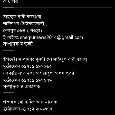
কার্যালয়
সাইফুল বারী কমপ্লেক্স,
শান্তিনগর (টাউনকলোনী),
শেরপুর ৫৮৪০, বগুড়া।
ই মেইলঃ sherpurnews2014@gmail.com
সম্পাদক মন্ডলী
উপদেষ্টা সম্পাদক: মুনসী মো.সাইফুল বারী ডাবলু
মুঠোফোন ০১৭১১ ১৯৭৫৬৫
সহকারি সম্পাদক: আশরাফুল আলম পুরণ
মুঠোফোন ০১৭১১ ১৯৭৬৭৯
সম্পাদক ও প্রকাশক
প্রভাষক মো.নাহিদ আল মালেক
মুঠোফোন ০১৭১২ ২৬৬৩৭৪