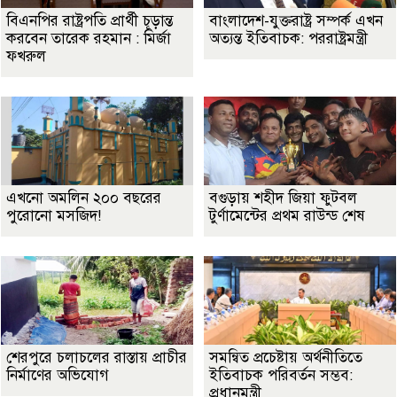
বিএনপির রাষ্ট্রপতি প্রার্থী চূড়ান্ত
বাংলাদেশ-যুক্তরাষ্ট্র সম্পর্ক এখন
করবেন তারেক রহমান : মির্জা
অত্যন্ত ইতিবাচক: পররাষ্ট্রমন্ত্রী
ফখরুল
এখনো অমলিন ২০০ বছরের
বগুড়ায় শহীদ জিয়া ফুটবল
পুরোনো মসজিদ!
টুর্ণামেন্টের প্রথম রাউন্ড শেষ
শেরপুরে চলাচলের রাস্তায় প্রাচীর
সমন্বিত প্রচেষ্টায় অর্থনীতিতে
নির্মাণের অভিযোগ
ইতিবাচক পরিবর্তন সম্ভব:
প্রধানমন্ত্রী