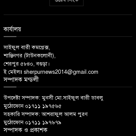
কার্যালয়
সাইফুল বারী কমপ্লেক্স,
শান্তিনগর (টাউনকলোনী),
শেরপুর ৫৮৪০, বগুড়া।
ই মেইলঃ sherpurnews2014@gmail.com
সম্পাদক মন্ডলী
উপদেষ্টা সম্পাদক: মুনসী মো.সাইফুল বারী ডাবলু
মুঠোফোন ০১৭১১ ১৯৭৫৬৫
সহকারি সম্পাদক: আশরাফুল আলম পুরণ
মুঠোফোন ০১৭১১ ১৯৭৬৭৯
সম্পাদক ও প্রকাশক