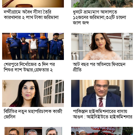
নন্দীগ্রামে অবৈধ সীসা তৈরি
ধুনটে ভ্রাম্যমাণ আদালতে
কারখানার ২ লাখ টাকা জরিমানা
১২জনের জরিমানা,৩২টি চায়না
জাল জব্দ
শেরপুরে নিখোঁজের ৩ দিন পর
আট বছর পর অভিনয়ে ফিরছেন
শিশুর লাশ উদ্ধার,গ্রেফতার ২
প্রীতি
বিটিভির নতুন মহাপরিচালক কাজী
পাকিস্তান হাইকমিশনারের বাসায়
জেসিন
আগুন : আইসিইউতে হাইকমিশনার