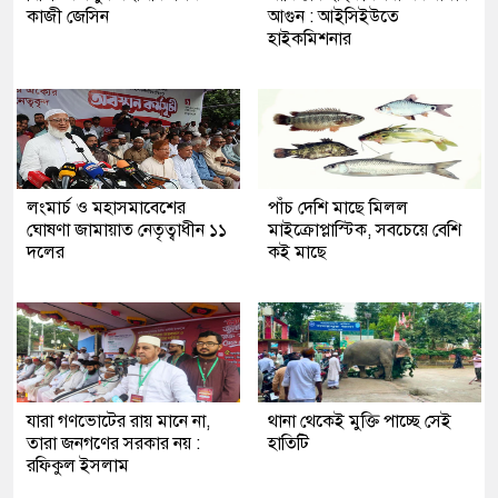
কাজী জেসিন
আগুন : আইসিইউতে
হাইকমিশনার
লংমার্চ ও মহাসমাবেশের
পাঁচ দেশি মাছে মিলল
ঘোষণা জামায়াত নেতৃত্বাধীন ১১
মাইক্রোপ্লাস্টিক, সবচেয়ে বেশি
দলের
কই মাছে
যারা গণভোটের রায় মানে না,
থানা থেকেই মুক্তি পাচ্ছে সেই
তারা জনগণের সরকার নয় :
হাতিটি
রফিকুল ইসলাম