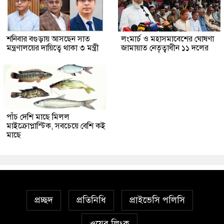
শনিবার বগুড়ায় আসছেন সাত
লংমার্চ ও মহাসমাবেশের ঘোষণা
মন্ত্রণালয়ের দায়িত্বে থাকা ৩ মন্ত্রী
জামায়াত নেতৃত্বাধীন ১১ দলের
পাঁচ দেশি মাছে মিলল
মাইক্রোপ্লাস্টিক, সবচেয়ে বেশি কই
মাছে
প্রচ্ছদ
প্রতিনিধি
প্রাইভেসি পলিসি
ওয়েব লিংক