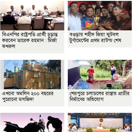
বিএনপির রাষ্ট্রপতি প্রার্থী চূড়ান্ত
বগুড়ায় শহীদ জিয়া ফুটবল
করবেন তারেক রহমান : মির্জা
টুর্ণামেন্টের প্রথম রাউন্ড শেষ
ফখরুল
এখনো অমলিন ২০০ বছরের
শেরপুরে চলাচলের রাস্তায় প্রাচীর
পুরোনো মসজিদ!
নির্মাণের অভিযোগ