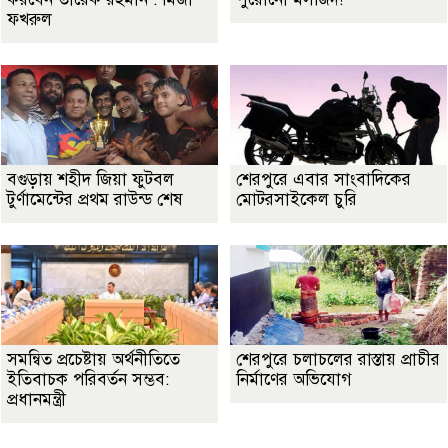
ফখরুল
বগুড়ায় শহীদ জিয়া ফুটবল
শেরপুরে এবার সাংবাদিকের
টুর্ণামেন্টের প্রথম রাউন্ড শেষ
মোটরসাইকেল চুরি
সমন্বিত প্রচেষ্টায় অর্থনীতিতে
শেরপুরে চলাচলের রাস্তায় প্রাচীর
ইতিবাচক পরিবর্তন সম্ভব:
নির্মাণের অভিযোগ
প্রধানমন্ত্রী