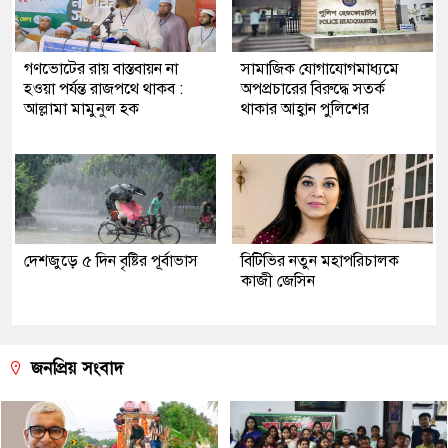
গণভোটের রায় বাস্তবায়ন না
সামাজিক যোগাযোগমাধ্যমে
হওয়া পর্যন্ত রাজপথে থাকব :
অপপ্রচারের বিরুদ্ধে সতর্ক
আল্লামা মামুনুল হক
থাকার আহ্বান পুলিশের
দেশজুড়ে ৫ দিন বৃষ্টির পূর্বাভাস
বিটিভির নতুন মহাপরিচালক
কাজী জেসিন
জনপ্রিয় সংবাদ