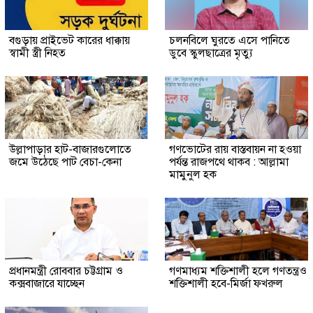
বগুড়ায় প্রাইভেট কারের ধাক্কায়
চলনবিলে ঘুরতে এসে পানিতে
স্বামী স্ত্রী নিহত
ডুবে স্কুলছাত্রের মৃত্যু
উল্লাপাড়ার হাট-বাজারগুলোতে
গণভোটের রায় বাস্তবায়ন না হওয়া
জমে উঠেছে পাট বেচা-কেনা
পর্যন্ত রাজপথে থাকব : আল্লামা
মামুনুল হক
প্রধানমন্ত্রী রোববার চট্টগ্রাম ও
গণমাধ্যম শক্তিশালী হলে গণতন্ত্রও
কক্সবাজারে যাচ্ছেন
শক্তিশালী হবে-মির্জা ফখরুল