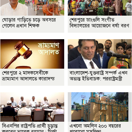
ঘোড়ার গাড়িতে চড়ে অবসরে
শেরপুরে ডাংগুলি সংগীত
গেলেন প্রধান শিক্ষক
বিদ্যালয়ের আয়োজনে বর্ষা বরণ
শেরপুরে ২ মাদকসেবীকে
বাংলাদেশ-যুক্তরাষ্ট্র সম্পর্ক এখন
ভ্রাম্যমাণ আদালতে কারাদন্ড
অত্যন্ত ইতিবাচক: পররাষ্ট্রমন্ত্রী
বিএনপির রাষ্ট্রপতি প্রার্থী চূড়ান্ত
এখনো অমলিন ২০০ বছরের
করবেন তারেক রহমান : মির্জা
পুরোনো মসজিদ!