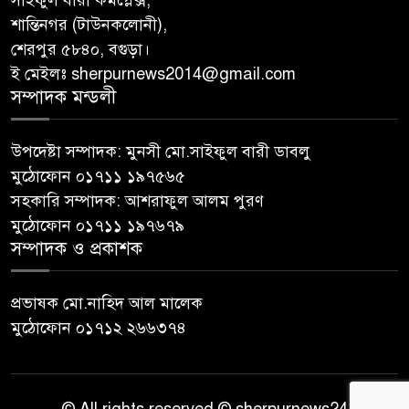
সাইফুল বারী কমপ্লেক্স,
শান্তিনগর (টাউনকলোনী),
শেরপুর ৫৮৪০, বগুড়া।
ই মেইলঃ sherpurnews2014@gmail.com
সম্পাদক মন্ডলী
উপদেষ্টা সম্পাদক: মুনসী মো.সাইফুল বারী ডাবলু
মুঠোফোন ০১৭১১ ১৯৭৫৬৫
সহকারি সম্পাদক: আশরাফুল আলম পুরণ
মুঠোফোন ০১৭১১ ১৯৭৬৭৯
সম্পাদক ও প্রকাশক
প্রভাষক মো.নাহিদ আল মালেক
মুঠোফোন ০১৭১২ ২৬৬৩৭৪