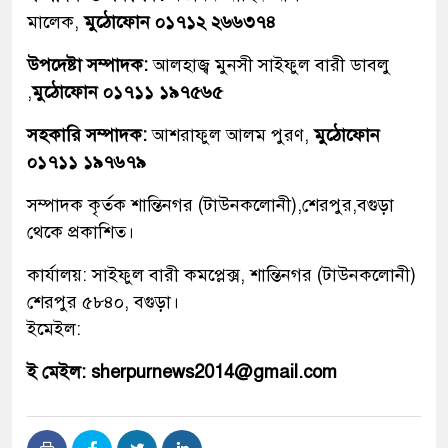
মালেক,
মুঠোফোন ০১৭১২ ২৬৬৩৭৪
উপদেষ্টা সম্পাদক:
আলহাজ্ব মুনসী সাইফুল বারী ডাবলু
,
মুঠোফোন ০১৭১১ ১৯৭৫৬৫
সহকারি সম্পাদক:
আশরাফুল আলম পুরণ,
মুঠোফোন
০১৭১১ ১৯৭৬৭৯
সম্পাদক কৃর্তক শান্তিনগর (টাউনকলোনী),শেরপুর,বগুড়া
থেকে প্রকাশিত।
কার্যালয়: সাইফুল বারী কমপ্লেক্স, শান্তিনগর (টাউনকলোনী)
শেরপুর ৫৮৪০, বগুড়া।
ইমেইল:
ই মেইল: sherpurnews2014@gmail.com