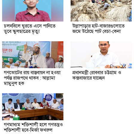
চলনবিলে ঘুরতে এসে পানিতে
উল্লাপাড়ার হাট-বাজারগুলোতে
ডুবে স্কুলছাত্রের মৃত্যু
জমে উঠেছে পাট বেচা-কেনা
গণভোটের রায় বাস্তবায়ন না হওয়া
প্রধানমন্ত্রী রোববার চট্টগ্রাম ও
পর্যন্ত রাজপথে থাকব : আল্লামা
কক্সবাজারে যাচ্ছেন
মামুনুল হক
গণমাধ্যম শক্তিশালী হলে গণতন্ত্রও
শক্তিশালী হবে-মির্জা ফখরুল