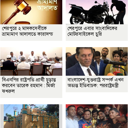
শেরপুরে ২ মাদকসেবীকে
শেরপুরে এবার সাংবাদিকের
ভ্রাম্যমাণ আদালতে কারাদন্ড
মোটরসাইকেল চুরি
বিএনপির রাষ্ট্রপতি প্রার্থী চূড়ান্ত
বাংলাদেশ-যুক্তরাষ্ট্র সম্পর্ক এখন
করবেন তারেক রহমান : মির্জা
অত্যন্ত ইতিবাচক: পররাষ্ট্রমন্ত্রী
ফখরুল