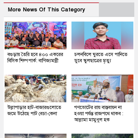
More News Of This Category
বগুড়ায় তৈরি হবে ৪০০ একরের
চলনবিলে ঘুরতে এসে পানিতে
বিসিক শিল্পপার্ক: বাণিজ্যমন্ত্রী
ডুবে স্কুলছাত্রের মৃত্যু
উল্লাপাড়ার হাট-বাজারগুলোতে
গণভোটের রায় বাস্তবায়ন না
জমে উঠেছে পাট বেচা-কেনা
হওয়া পর্যন্ত রাজপথে থাকব :
আল্লামা মামুনুল হক