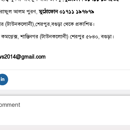
রাফুল আলম পুরণ,
মুঠোফোন ০১৭১১ ১৯৭৬৭৯
িনগর (টাউনকলোনী),শেরপুর,বগুড়া থেকে প্রকাশিত।
 কমপ্লেক্স, শান্তিনগর (টাউনকলোনী) শেরপুর ৫৮৪০, বগুড়া।
ews2014@gmail.com
Comment