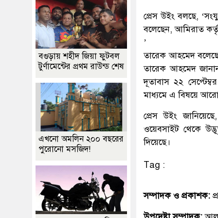
প্রেস উইং বলছে, ‘সংয
বলেছেন, আমিরাত কর্তৃ
’
তারেক আহমেদ বলেছেন, 
বগুড়ায় শহীদ জিয়া ফুটবল
টুর্ণামেন্টের প্রথম রাউন্ড শেষ
তারেক আহমেদ জানান,
দূতাবাস ২২ সেপ্টেম
মাধ্যমে এ বিষয়ে আরো 
প্রেস উইং জানিয়েছে
ওয়েবসাইট থেকে উদ্ভূ
এখনো অমলিন ২০০ বছরের
দিয়েছে।
পুরোনো মসজিদ!
Tag :
সম্পাদক ও প্রকাশক:
প
উপদেষ্টা সম্পাদক:
আলহ