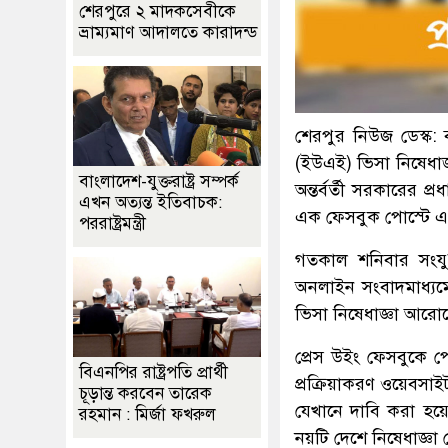
শেরপুরে ২ মাদকসেবীকে
ভ্রাম্যমাণ আদালতে কারাদন্ড
শেরপুর নিউজ ডেস্ক:
(ইউএই) ভিসা নিষেধাজ
বাংলাদেশ-যুক্তরাষ্ট্র সম্পর্ক
অন্তর্বর্তী সরকারের প
এখন অত্যন্ত ইতিবাচক:
এক ফেসবুক পোস্টে এ
পররাষ্ট্রমন্ত্রী
গতকাল শনিবার সংযু
অনলাইন সংবাদমাধ্যম
ভিসা নিষেধাজ্ঞা আরো
প্রেস উইং ফেসবুকে পো
বিএনপির রাষ্ট্রপতি প্রার্থী
প্রক্রিয়াকরণ ওয়েবস
চূড়ান্ত করবেন তারেক
যেখানে দাবি করা হয়ে
রহমান : মির্জা ফখরুল
নয়টি দেশে নিষেধাজ্ঞা