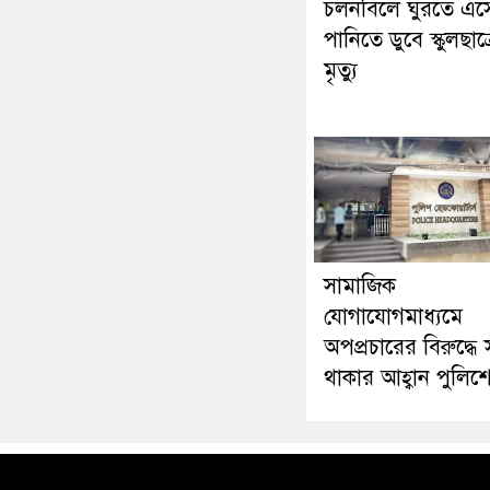
চলনবিলে ঘুরতে এস
পানিতে ডুবে স্কুলছাত্
মৃত্যু
সামাজিক
যোগাযোগমাধ্যমে
অপপ্রচারের বিরুদ্ধে 
থাকার আহ্বান পুলিশ