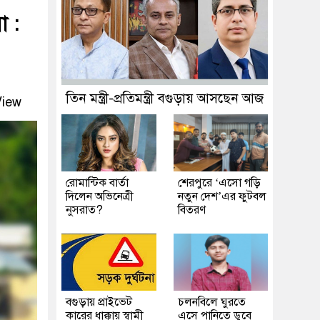
া :
তিন মন্ত্রী-প্রতিমন্ত্রী বগুড়ায় আসছেন আজ
View
রোমান্টিক বার্তা
শেরপুরে ‘এসো গড়ি
দিলেন অভিনেত্রী
নতুন দেশ’এর ফুটবল
নুসরাত?
বিতরণ
বগুড়ায় প্রাইভেট
চলনবিলে ঘুরতে
কারের ধাক্কায় স্বামী
এসে পানিতে ডুবে