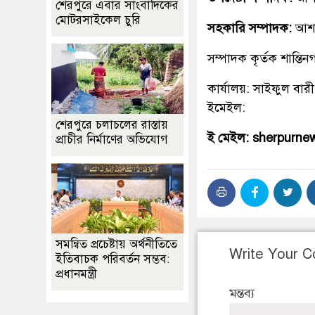
শেরপুরে এবার সাংবাদিকের
মোটরসাইকেল চুরি
সহকারি সম্পাদক:
আশ
সম্পাদক কৃর্তক শান্ত
কার্যালয়: সাইফুল বারী
ইমেইল:
শেরপুরে চলাচলের রাস্তায়
ই মেইল: sherpurn
প্রাচীর নির্মাণের অভিযোগ
সমন্বিত প্রচেষ্টায় অর্থনীতিতে
Write Your 
ইতিবাচক পরিবর্তন সম্ভব:
প্রধানমন্ত্রী
মন্তব্য