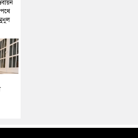
তবায়ন
াজপথে
মুনুল
ী