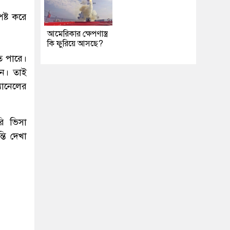
পষ্ট করে
আমেরিকার ক্ষেপণাস্ত্র
কি ফুরিয়ে আসছে?
ে পারে।
িন। তাই
যানেলের
রি ভিসা
তি দেখা