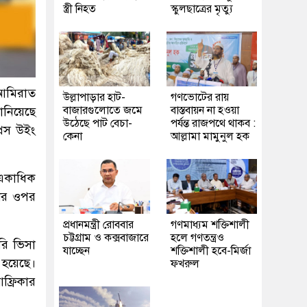
স্ত্রী নিহত
স্কুলছাত্রের মৃত্যু
 আমিরাত
উল্লাপাড়ার হাট-
গণভোটের রায়
বাজারগুলোতে জমে
বাস্তবায়ন না হওয়া
ানিয়েছে
উঠেছে পাট বেচা-
পর্যন্ত রাজপথে থাকব :
্রেস উইং
কেনা
আল্লামা মামুনুল হক
একাধিক
শের ওপর
প্রধানমন্ত্রী রোববার
গণমাধ্যম শক্তিশালী
চট্টগ্রাম ও কক্সবাজারে
হলে গণতন্ত্রও
রি ভিসা
যাচ্ছেন
শক্তিশালী হবে-মির্জা
 হয়েছে।
ফখরুল
ফ্রিকার