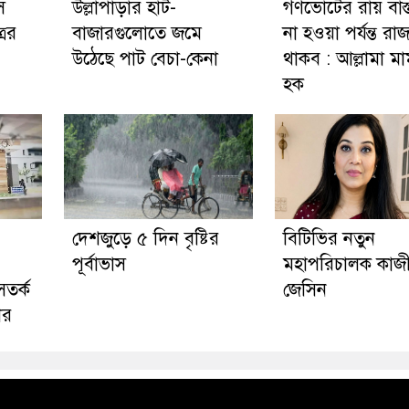
ে
উল্লাপাড়ার হাট-
গণভোটের রায় বাস্
রের
বাজারগুলোতে জমে
না হওয়া পর্যন্ত র
উঠেছে পাট বেচা-কেনা
থাকব : আল্লামা মা
হক
দেশজুড়ে ৫ দিন বৃষ্টির
বিটিভির নতুন
পূর্বাভাস
মহাপরিচালক কাজ
সতর্ক
জেসিন
ের