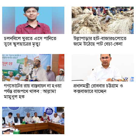
চলনবিলে ঘুরতে এসে পানিতে
উল্লাপাড়ার হাট-বাজারগুলোতে
ডুবে স্কুলছাত্রের মৃত্যু
জমে উঠেছে পাট বেচা-কেনা
গণভোটের রায় বাস্তবায়ন না হওয়া
প্রধানমন্ত্রী রোববার চট্টগ্রাম ও
পর্যন্ত রাজপথে থাকব : আল্লামা
কক্সবাজারে যাচ্ছেন
মামুনুল হক