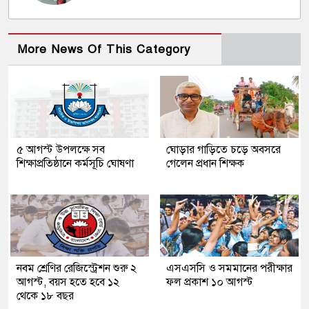
More News Of This Category
৫ আগস্ট উপলক্ষে সব
ঘোড়ার গাড়িতে চড়ে অবসরে
শিক্ষাপ্রতিষ্ঠানে কর্মসূচি ঘোষণা
গেলেন প্রধান শিক্ষক
নবম শ্রেণির রেজিস্ট্রেশন শুরু ২
এসএসসি ও সমমানের পরীক্ষার
আগস্ট, বয়স হতে হবে ১২
ফল প্রকাশ ১০ আগস্ট
থেকে ১৮ বছর