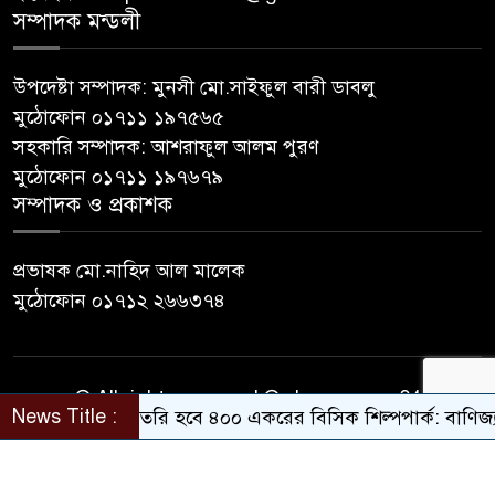
সম্পাদক মন্ডলী
উপদেষ্টা সম্পাদক: মুনসী মো.সাইফুল বারী ডাবলু
মুঠোফোন ০১৭১১ ১৯৭৫৬৫
সহকারি সম্পাদক: আশরাফুল আলম পুরণ
মুঠোফোন ০১৭১১ ১৯৭৬৭৯
সম্পাদক ও প্রকাশক
প্রভাষক মো.নাহিদ আল মালেক
মুঠোফোন ০১৭১২ ২৬৬৩৭৪
© All rights reserved © sherpurnews24
News Title :
বগুড়ায় তৈরি হবে ৪০০ একরের বিসিক শিল্পপার্ক: বাণিজ্যমন্ত্রী
Developer Contact