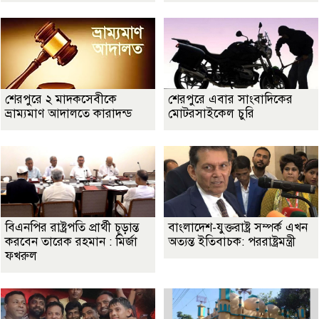
শেরপুরে ২ মাদকসেবীকে
শেরপুরে এবার সাংবাদিকের
ভ্রাম্যমাণ আদালতে কারাদন্ড
মোটরসাইকেল চুরি
বিএনপির রাষ্ট্রপতি প্রার্থী চূড়ান্ত
বাংলাদেশ-যুক্তরাষ্ট্র সম্পর্ক এখন
করবেন তারেক রহমান : মির্জা
অত্যন্ত ইতিবাচক: পররাষ্ট্রমন্ত্রী
ফখরুল