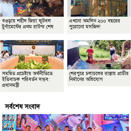
বগুড়ায় শহীদ জিয়া ফুটবল
এখনো অমলিন ২০০ বছরের
টুর্ণামেন্টের প্রথম রাউন্ড শেষ
পুরোনো মসজিদ!
সমন্বিত প্রচেষ্টায় অর্থনীতিতে
শেরপুরে চলাচলের রাস্তায় প্রাচীর
ইতিবাচক পরিবর্তন সম্ভব:
নির্মাণের অভিযোগ
প্রধানমন্ত্রী
সর্বশেষ সংবাদ