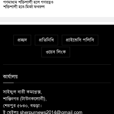
গণমাধ্যম শক্তিশালী হলে গণতন্ত্রও
শক্তিশালী হবে-মির্জা ফখরুল
প্রচ্ছদ
প্রতিনিধি
প্রাইভেসি পলিসি
ওয়েব লিংক
কার্যালয়
সাইফুল বারী কমপ্লেক্স,
শান্তিনগর (টাউনকলোনী),
শেরপুর ৫৮৪০, বগুড়া।
ই মেইলঃ sherpurnews2014@gmail.com