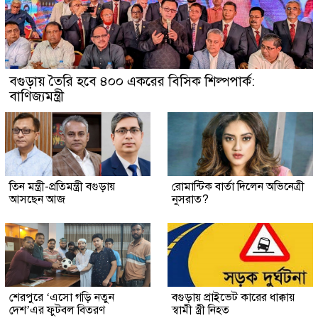
বগুড়ায় তৈরি হবে ৪০০ একরের বিসিক শিল্পপার্ক:
বাণিজ্যমন্ত্রী
তিন মন্ত্রী-প্রতিমন্ত্রী বগুড়ায়
রোমান্টিক বার্তা দিলেন অভিনেত্রী
আসছেন আজ
নুসরাত?
শেরপুরে ‘এসো গড়ি নতুন
বগুড়ায় প্রাইভেট কারের ধাক্কায়
দেশ’এর ফুটবল বিতরণ
স্বামী স্ত্রী নিহত