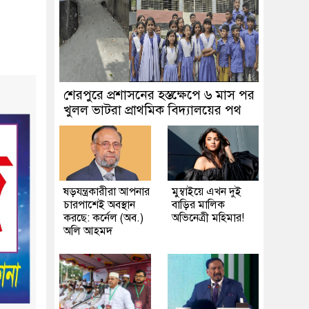
শেরপুরে প্রশাসনের হস্তক্ষেপে ৬ মাস পর
খুলল ভাটরা প্রাথমিক বিদ্যালয়ের পথ
ষড়যন্ত্রকারীরা আপনার
মুম্বাইয়ে এখন দুই
চারপাশেই অবস্থান
বাড়ির মালিক
করছে: কর্নেল (অব.)
অভিনেত্রী মহিমার!
অলি আহমদ