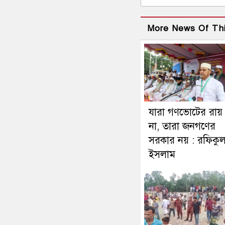
More News Of Th
যারা গণভোটের রায়
না, তারা জনগণের
সরকার নয় : রফিকু
ইসলাম