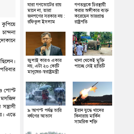
যারা গণভোটের রায়
গণতন্ত্রকে চিরস্থায়ী
মানে না, তারা
করার অঙ্গীকার ব্যক্ত
জনগণের সরকার নয় :
করেছেন ভারপ্রাপ্ত
রফিকুল ইসলাম
রাষ্ট্রপতি
 কুপিয়ে
চান্দনা
 দোকানে
জুলাই কারও একার
থানা থেকেই মুক্তি
র ছিলেন।
নয়, এটা ২০ কোটি
পাচ্ছে সেই হাতিটি
 পরিবার
মানুষের-স্বরাষ্ট্রমন্ত্রী
ও পোস্ট
ি মসজিদ
্ত্রাসী
৯ আগস্ট পর্যন্ত ভারি
ইরান যুদ্ধে খাদের
ায়। এতে
বর্ষণের আভাস
কিনারায় মার্কিন
সামরিক শক্তি