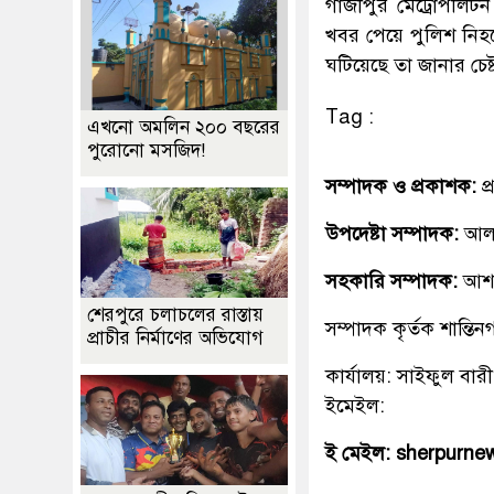
গাজীপুর মেট্রোপলিটন 
খবর পেয়ে পুলিশ নিহত
ঘটিয়েছে তা জানার চেষ
Tag :
এখনো অমলিন ২০০ বছরের
পুরোনো মসজিদ!
সম্পাদক ও প্রকাশক:
প
উপদেষ্টা সম্পাদক:
আলহ
সহকারি সম্পাদক:
আশ
শেরপুরে চলাচলের রাস্তায়
সম্পাদক কৃর্তক শান্ত
প্রাচীর নির্মাণের অভিযোগ
কার্যালয়: সাইফুল বারী
ইমেইল:
ই মেইল: sherpurn