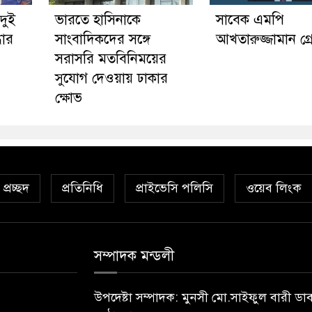
দুই
ভারতে হাসিনাকে
সাবেক এমপি
ধার
সাংবাদিকদের সঙ্গে
আখতারুজ্জামান গ্রে
সরাসরি মতবিনিময়ের
সুযোগ দেওয়ায় ঢাকার
ক্ষোভ
প্রচ্ছদ
প্রতিনিধি
প্রাইভেসি পলিসি
ওয়েব লিংক
সম্পাদক মন্ডলী
উপদেষ্টা সম্পাদক: মুনসী মো.সাইফুল বারী ডা