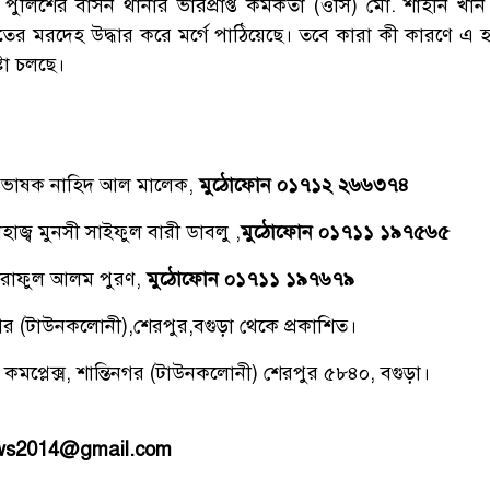
পুলিশের বাসন থানার ভারপ্রাপ্ত কর্মকর্তা (ওসি) মো. শাহীন খান
ের মরদেহ উদ্ধার করে মর্গে পাঠিয়েছে। তবে কারা কী কারণে এ হত্
্টা চলছে।
্রভাষক নাহিদ আল মালেক,
মুঠোফোন ০১৭১২ ২৬৬৩৭৪
াজ্ব মুনসী সাইফুল বারী ডাবলু ,
মুঠোফোন ০১৭১১ ১৯৭৫৬৫
রাফুল আলম পুরণ,
মুঠোফোন ০১৭১১ ১৯৭৬৭৯
িনগর (টাউনকলোনী),শেরপুর,বগুড়া থেকে প্রকাশিত।
 কমপ্লেক্স, শান্তিনগর (টাউনকলোনী) শেরপুর ৫৮৪০, বগুড়া।
ews2014@gmail.com