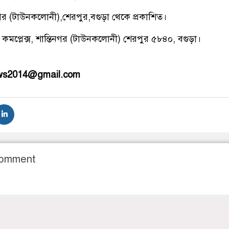
িনগর (টাউনকলোনী),শেরপুর,বগুড়া থেকে প্রকাশিত।
 কমপ্লেক্স, শান্তিনগর (টাউনকলোনী) শেরপুর ৫৮৪০, বগুড়া।
ews2014@gmail.com
Comment