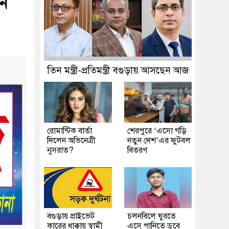
ান
তিন মন্ত্রী-প্রতিমন্ত্রী বগুড়ায় আসছেন আজ
রোমান্টিক বার্তা
শেরপুরে ‘এসো গড়ি
দিলেন অভিনেত্রী
নতুন দেশ’এর ফুটবল
নুসরাত?
বিতরণ
বগুড়ায় প্রাইভেট
চলনবিলে ঘুরতে
কারের ধাক্কায় স্বামী
এসে পানিতে ডুবে