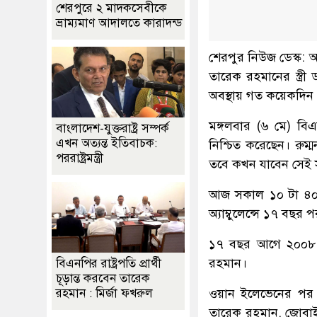
শেরপুরে ২ মাদকসেবীকে
ভ্রাম্যমাণ আদালতে কারাদন্ড
শেরপুর নিউজ ডেস্ক: অ
তারেক রহমানের স্ত্রী
অবস্থায় গত কয়েকদি
মঙ্গলবার (৬ মে) বি
বাংলাদেশ-যুক্তরাষ্ট্র সম্পর্ক
এখন অত্যন্ত ইতিবাচক:
নিশ্চিত করেছেন। রুম
পররাষ্ট্রমন্ত্রী
তবে কখন যাবেন সেই 
আজ সকাল ১০ টা ৪০ মি
অ্যাম্বুলেন্সে ১৭ বছ
১৭ বছর আগে ২০০৮ সা
রহমান।
বিএনপির রাষ্ট্রপতি প্রার্থী
চূড়ান্ত করবেন তারেক
ওয়ান ইলেভেনের পর জ
রহমান : মির্জা ফখরুল
তারেক রহমান, জোবাইদ