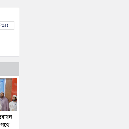
 Post
তবায়ন
াজপথে