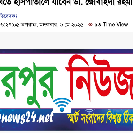
দেখতে হাসপাতালে যাবেন ডা. জোবাইদা রহম
রতিবেদকঃ
:২৭:০৫ অপরাহ্ন, মঙ্গলবার, ৬ মে ২০২৫
৯৩ Time View