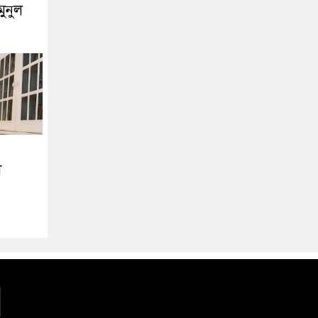
মুনুল
ী