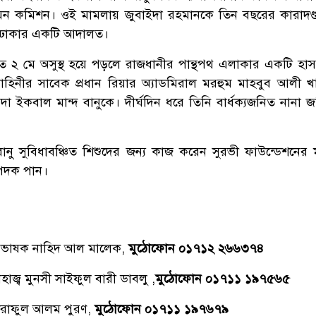
 দমন কমিশন। ওই মামলায় জুবাইদা রহমানকে তিন বছরের কারাদণ
েয় ঢাকার একটি আদালত।
ত ২ মে অসুস্থ হয়ে পড়লে রাজধানীর পান্থপথ এলাকার একটি হা
হিনীর সাবেক প্রধান রিয়ার অ্যাডমিরাল মরহুম মাহবুব আলী খানের
়দা ইকবাল মান্দ বানুকে। দীর্ঘদিন ধরে তিনি বার্ধক্যজনিত নানা 
বানু সুবিধাবঞ্চিত শিশুদের জন্য কাজ করেন সুরভী ফাউন্ডেশনের ম
 পদক পান।
্রভাষক নাহিদ আল মালেক,
মুঠোফোন ০১৭১২ ২৬৬৩৭৪
াজ্ব মুনসী সাইফুল বারী ডাবলু ,
মুঠোফোন ০১৭১১ ১৯৭৫৬৫
রাফুল আলম পুরণ,
মুঠোফোন ০১৭১১ ১৯৭৬৭৯