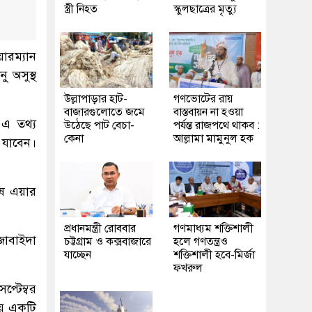
স্ত্রী নিহত
স্কুলছাত্রের মৃত্যু
়ারম্যান
 অসুস্থ
উল্লাপাড়ার হাট-
গণভোটের রায়
বাজারগুলোতে জমে
বাস্তবায়ন না হওয়া
 এ তথ্য
উঠেছে পাট বেচা-
পর্যন্ত রাজপথে থাকব :
কেনা
আল্লামা মামুনুল হক
 যাবেন।
ষ এয়ার
প্রধানমন্ত্রী রোববার
গণমাধ্যম শক্তিশালী
জোবাইদা
চট্টগ্রাম ও কক্সবাজারে
হলে গণতন্ত্রও
যাচ্ছেন
শক্তিশালী হবে-মির্জা
ফখরুল
্টেম্বর
য় একটি