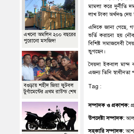
মামলা করে দুর্নীতি
লাখ টাকা অর্থদণ্ড দ
এদিকে জানা গেছে, গ
এখনো অমলিন ২০০ বছরের
ভর্তি করানো হয় নৌবা
পুরোনো মসজিদ!
বিশিষ্ট সমাজসেবী সৈয
ভুগছেন।
সৈয়দা ইকবাল মান্দ 
এজন্য তিনি স্বাধীনতা
বগুড়ায় শহীদ জিয়া ফুটবল
Tag :
টুর্ণামেন্টের প্রথম রাউন্ড শেষ
সম্পাদক ও প্রকাশক:
প
উপদেষ্টা সম্পাদক:
আলহ
সহকারি সম্পাদক:
আশ