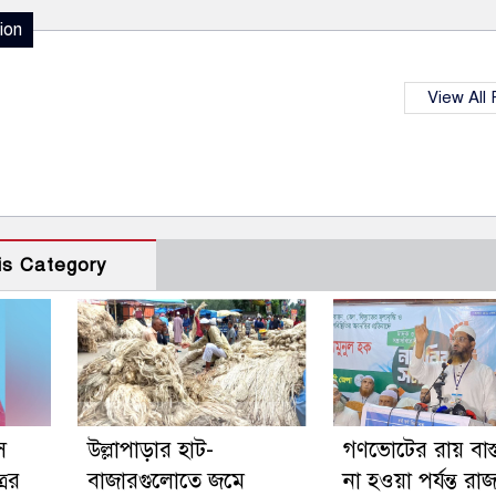
ion
View All
is Category
ে
উল্লাপাড়ার হাট-
গণভোটের রায় বাস্
রের
বাজারগুলোতে জমে
না হওয়া পর্যন্ত র