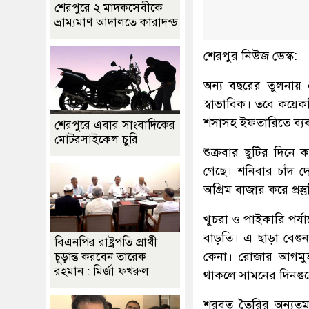
শেরপুরে ২ মাদকসেবীকে
ভ্রাম্যমাণ আদালতে কারাদন্ড
শেরপুর নিউজ ডেস্ক:
অন্য বছরের তুলনায়
স্বাভাবিক। তবে কয়েক
শসাসহ ইফতারিতে ব্যব
শেরপুরে এবার সাংবাদিকের
মোটরসাইকেল চুরি
শুক্রবার ছুটির দিনে
গেছে। শনিবার চাঁদ 
অগ্রিম বাজার করে প্রস
খুচরা ও পাইকারি পর্
বাড়তি। এ ছাড়া বেগু
বিএনপির রাষ্ট্রপতি প্রার্থী
কেনা। রোজার আগমুহূ
চূড়ান্ত করবেন তারেক
রহমান : মির্জা ফখরুল
থাকলে সামনের দিনগু
শরবত তৈরির অন্যতম