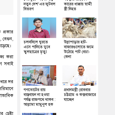
নতুন দেশ’এর ফুটবল
কারের ধাক্কায় স্বামী
বিতরণ
স্ত্রী নিহত
 প্রকার
 বেগুন,
চলনবিলে ঘুরতে
উল্লাপাড়ার হাট-
েড়েছে।
এসে পানিতে ডুবে
বাজারগুলোতে জমে
স্কুলছাত্রের মৃত্যু
উঠেছে পাট বেচা-
ষ্য করা
কেনা
গে সবাই
 ধরে দর
পরিমাণে
গণভোটের রায়
প্রধানমন্ত্রী রোববার
বাস্তবায়ন না হওয়া
চট্টগ্রাম ও কক্সবাজারে
বাভাবিক
পর্যন্ত রাজপথে থাকব :
যাচ্ছেন
আল্লামা মামুনুল হক
চেষ্টা