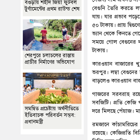
বগুড়ায় শহীদ জিয়া ফুটবল
বেগুনি তৈরি করতে লম
টুর্ণামেন্টের প্রথম রাউন্ড শেষ
যায়। যার প্রভাব পড়ে
৫০ টাকায়। প্রায় দ্বি
ভ্যান থেকে কিনতে গে
সময়ে গোল বেগুনের দ
টাকায়।
শেরপুরে চলাচলের রাস্তায়
প্রাচীর নির্মাণের অভিযোগ
কারওয়ান বাজারের খ
ভরপুর। লম্বা বেগুনে
বাড়লেও কারওয়ান বাজা
গাজরের সরবরাহ রয়ে
সবজিটি। প্রতি কেজি
সমন্বিত প্রচেষ্টায় অর্থনীতিতে
দরে মিলছে পেঁয়াজ। মা
ইতিবাচক পরিবর্তন সম্ভব:
প্রধানমন্ত্রী
রমজানে কাঁচামরিচের
রয়েছে। কেজিপ্রতি ব