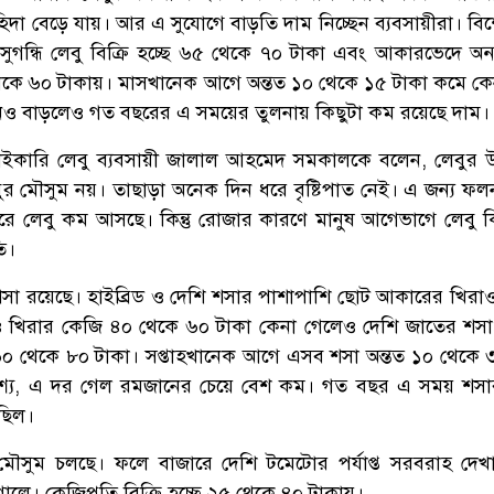
িদা বেড়ে যায়। আর এ সুযোগে বাড়তি দাম নিচ্ছেন ব্যবসায়ীরা। বি
 সুগন্ধি লেবু বিক্রি হচ্ছে ৬৫ থেকে ৭০ টাকা এবং আকারভেদে অন্
০ থেকে ৬০ টাকায়। মাসখানেক আগে অন্তত ১০ থেকে ১৫ টাকা কমে কে
নও বাড়লেও গত বছরের এ সময়ের তুলনায় কিছুটা কম রয়েছে দাম।
াইকারি লেবু ব্যবসায়ী জালাল আহমেদ সমকালকে বলেন, লেবুর
র মৌসুম নয়। তাছাড়া অনেক দিন ধরে বৃষ্টিপাত নেই। এ জন্য ফ
জারে লেবু কম আসছে। কিন্তু রোজার কারণে মানুষ আগেভাগে লেবু 
ি।
সা রয়েছে। হাইব্রিড ও দেশি শসার পাশাপাশি ছোট আকারের খিরা
সা ও খিরার কেজি ৪০ থেকে ৬০ টাকা কেনা গেলেও দেশি জাতের শস
ে ৬০ থেকে ৮০ টাকা। সপ্তাহখানেক আগে এসব শসা অন্তত ১০ থেকে 
শ্য, এ দর গেল রমজানের চেয়ে বেশ কম। গত বছর এ সময় শসা
েছিল।
সুম চলছে। ফলে বাজারে দেশি টমেটোর পর্যাপ্ত সরবরাহ দেখ
লে। কেজিপ্রতি বিক্রি হচ্ছে ২৫ থেকে ৪০ টাকায়।