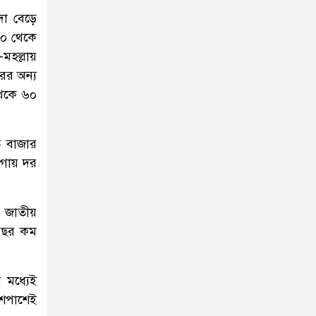
দা বেড়ে
৪০ থেকে
-মহল্লায়
ের অন্য
থেকে ৬০
ে বাজার
য়গায় দর
 জাতীয়
 বছর কম
 মধ্যেই
আশপাশেই