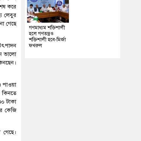
শেষ করে
য লেবুর
না গেছে
গণমাধ্যম শক্তিশালী
হলে গণতন্ত্রও
শক্তিশালী হবে-মির্জা
 উৎপাদন
ফখরুল
লন ভালো
কিনছেন।
ও পাওয়া
া কিনতে
৩০ টাকা
র কেজি
া গেছে।