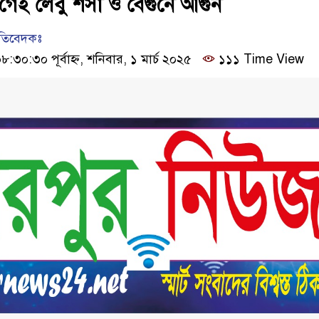
গেই লেবু শসা ও বেগুনে আগুন
রতিবেদকঃ
০:৩০ পূর্বাহ্ন, শনিবার, ১ মার্চ ২০২৫
১১১ Time View