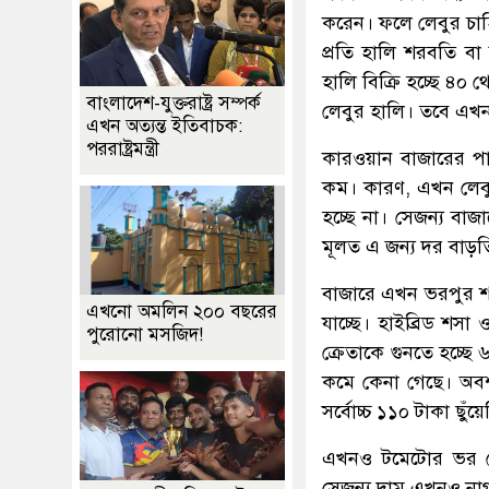
করেন। ফলে লেবুর চাহ
প্রতি হালি শরবতি বা
হালি বিক্রি হচ্ছে ৪
বাংলাদেশ-যুক্তরাষ্ট্র সম্পর্ক
লেবুর হালি। তবে এখ
এখন অত্যন্ত ইতিবাচক:
পররাষ্ট্রমন্ত্রী
কারওয়ান বাজারের প
কম। কারণ, এখন লেবু
হচ্ছে না। সেজন্য বা
মূলত এ জন্য দর বাড়ত
বাজারে এখন ভরপুর শ
এখনো অমলিন ২০০ বছরের
যাচ্ছে। হাইব্রিড শ
পুরোনো মসজিদ!
ক্রেতাকে গুনতে হচ্ছ
কমে কেনা গেছে। অব
সর্বোচ্চ ১১০ টাকা ছুঁয়
এখনও টমেটোর ভর মৌ
সেজন্য দাম এখনও নাগা