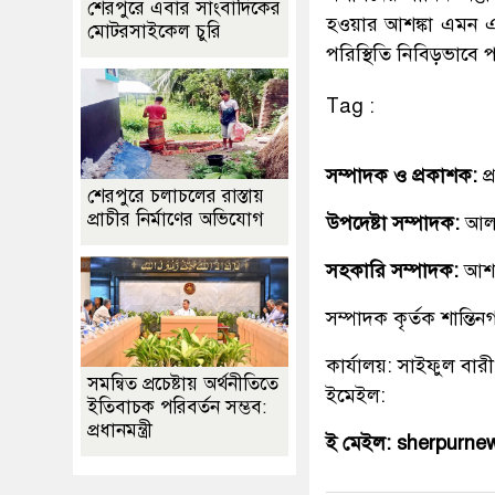
শেরপুরে এবার সাংবাদিকের
হওয়ার আশঙ্কা এমন এল
মোটরসাইকেল চুরি
পরিস্থিতি নিবিড়ভাবে পর
Tag :
সম্পাদক ও প্রকাশক:
প
শেরপুরে চলাচলের রাস্তায়
প্রাচীর নির্মাণের অভিযোগ
উপদেষ্টা সম্পাদক:
আলহ
সহকারি সম্পাদক:
আশ
সম্পাদক কৃর্তক শান্ত
কার্যালয়: সাইফুল বারী
সমন্বিত প্রচেষ্টায় অর্থনীতিতে
ইমেইল:
ইতিবাচক পরিবর্তন সম্ভব:
প্রধানমন্ত্রী
ই মেইল: sherpurn