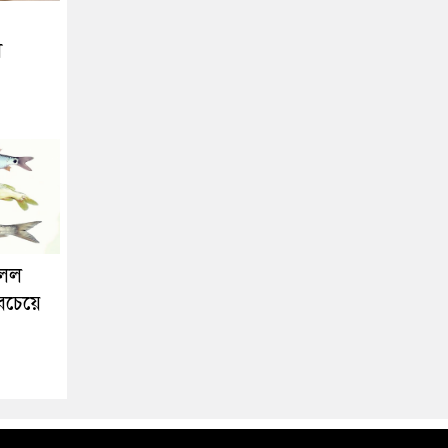
ী
িলল
সবচেয়ে