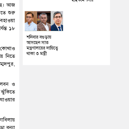
হাইকমিশনার
ড়ছে। আজ
তে শুরু
বহাওয়া
যন্ত ১৮
শনিবার বগুড়ায়
আসছেন সাত
র কোথাও
মন্ত্রণালয়ের দায়িত্বে
থাকা ৩ মন্ত্রী
য়ে নিতে
্মদপুর,
শালবন ও
ঝুঁকিতে
 যাওয়ার
কাবিলায়
ড়া বন্যা