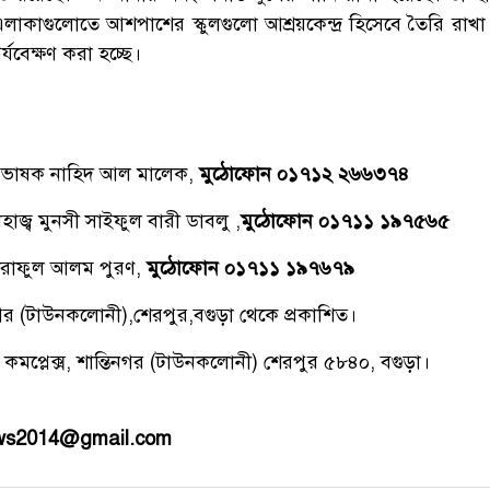
াকাগুলোতে আশপাশের স্কুলগুলো আশ্রয়কেন্দ্র হিসেবে তৈরি রাখা
্যবেক্ষণ করা হচ্ছে।
্রভাষক নাহিদ আল মালেক,
মুঠোফোন ০১৭১২ ২৬৬৩৭৪
াজ্ব মুনসী সাইফুল বারী ডাবলু ,
মুঠোফোন ০১৭১১ ১৯৭৫৬৫
রাফুল আলম পুরণ,
মুঠোফোন ০১৭১১ ১৯৭৬৭৯
িনগর (টাউনকলোনী),শেরপুর,বগুড়া থেকে প্রকাশিত।
 কমপ্লেক্স, শান্তিনগর (টাউনকলোনী) শেরপুর ৫৮৪০, বগুড়া।
ews2014@gmail.com