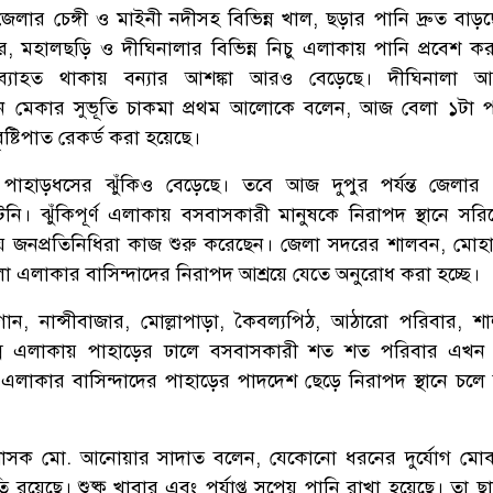
 জেলার চেঙ্গী ও মাইনী নদীসহ বিভিন্ন খাল, ছড়ার পানি দ্রুত বা
, মহালছড়ি ও দীঘিনালার বিভিন্ন নিচু এলাকায় পানি প্রবেশ কর
অব্যাহত থাকায় বন্যার আশঙ্কা আরও বেড়েছে। দীঘিনালা আ
 বেলুন মেকার সুভূতি চাকমা প্রথম আলোকে বলেন, আজ বেলা ১টা পর্
ৃষ্টিপাত রেকর্ড করা হয়েছে।
ে পাহাড়ধসের ঝুঁকিও বেড়েছে। তবে আজ দুপুর পর্যন্ত জেলা
ি। ঝুঁকিপূর্ণ এলাকায় বসবাসকারী মানুষকে নিরাপদ স্থানে সরি
নীয় জনপ্রতিনিধিরা কাজ শুরু করেছেন। জেলা সদরের শালবন, মোহাম
িলা এলাকার বাসিন্দাদের নিরাপদ আশ্রয়ে যেতে অনুরোধ করা হচ্ছে।
ন, নান্সীবাজার, মোল্লাপাড়া, কৈবল্যপিঠ, আঠারো পরিবার, 
িন্ন এলাকায় পাহাড়ের ঢালে বসবাসকারী শত শত পরিবার এখন 
এলাকার বাসিন্দাদের পাহাড়ের পাদদেশ ছেড়ে নিরাপদ স্থানে চলে
রশাসক মো. আনোয়ার সাদাত বলেন, যেকোনো ধরনের দুর্যোগ মো
্তুতি রয়েছে। শুষ্ক খাবার এবং পর্যাপ্ত সুপেয় পানি রাখা হয়েছে। তা ছা