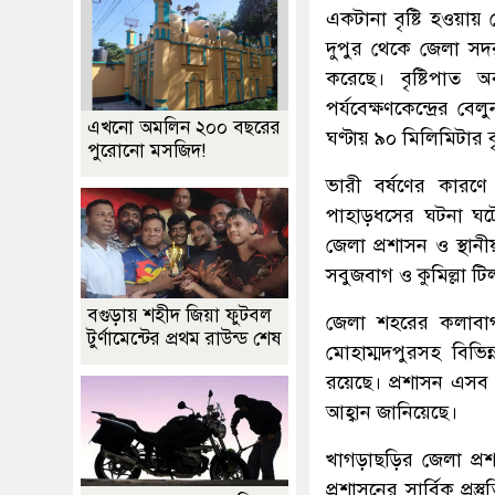
একটানা বৃষ্টি হওয়ায়
দুপুর থেকে জেলা সদর
করেছে। বৃষ্টিপাত 
পর্যবেক্ষণকেন্দ্রের
এখনো অমলিন ২০০ বছরের
ঘণ্টায় ৯০ মিলিমিটার ব
পুরোনো মসজিদ!
ভারী বর্ষণের কারণ
পাহাড়ধসের ঘটনা ঘটেন
জেলা প্রশাসন ও স্থা
সবুজবাগ ও কুমিল্লা ট
বগুড়ায় শহীদ জিয়া ফুটবল
জেলা শহরের কলাবাগা
টুর্ণামেন্টের প্রথম রাউন্ড শেষ
মোহাম্মদপুরসহ বিভ
রয়েছে। প্রশাসন এসব 
আহ্বান জানিয়েছে।
খাগড়াছড়ির জেলা প্
প্রশাসনের সার্বিক প্রস