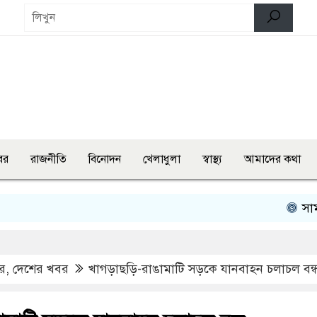
বর
রাজনীতি
বিনোদন
খেলাধুলা
স্বাস্থ্য
আমাদের কথা
সামাজিক যোগ
র
,
দেশের খবর
খাগড়াছড়ি-রাঙামাটি সড়কে যানবাহন চলাচল বন্