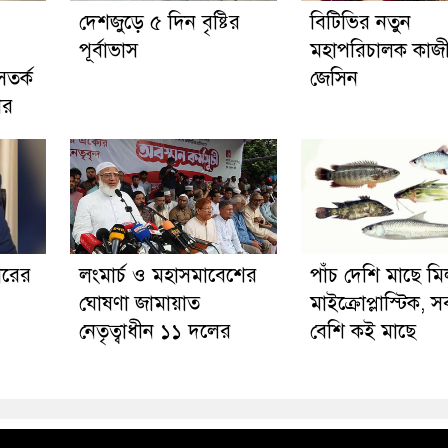
দেশজুড়ে ৫ দিন বৃষ্টির
বিটিভির নতুন
পূর্বাভাস
মহাপরিচালক কাজ
সতর্ক
জেসিন
ের
ারের
লংমার্চ ও মহাসমাবেশের
পাঁচ দেশি মাছে ম
ঘোষণা জামায়াত
মাইক্রোপ্লাস্টিক, 
নেতৃত্বাধীন ১১ দলের
বেশি কই মাছে