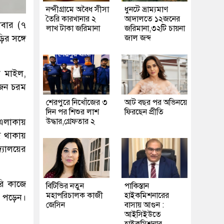
নন্দীগ্রামে অবৈধ সীসা
ধুনটে ভ্রাম্যমাণ
তৈরি কারখানার ২
আদালতে ১২জনের
লবার (৭
লাখ টাকা জরিমানা
জরিমানা,৩২টি চায়না
র সঙ্গে
জাল জব্দ
শ মাইল,
কজন চরম
শেরপুরে নিখোঁজের ৩
আট বছর পর অভিনয়ে
দিন পর শিশুর লাশ
ফিরছেন প্রীতি
এলাকায়
উদ্ধার,গ্রেফতার ২
ধ থাকায়
্যালয়ের
রি কাজে
বিটিভির নতুন
পাকিস্তান
মহাপরিচালক কাজী
হাইকমিশনারের
া পড়েন।
জেসিন
বাসায় আগুন :
আইসিইউতে