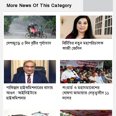
More News Of This Category
দেশজুড়ে ৫ দিন বৃষ্টির পূর্বাভাস
বিটিভির নতুন মহাপরিচালক
কাজী জেসিন
পাকিস্তান হাইকমিশনারের বাসায়
লংমার্চ ও মহাসমাবেশের
আগুন : আইসিইউতে
ঘোষণা জামায়াত নেতৃত্বাধীন ১১
হাইকমিশনার
দলের