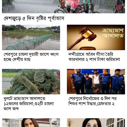
দেশজুড়ে ৫ দিন বৃষ্টির পূর্বাভাস
শেরপুরে চায়না দুয়ারী জালে ধ্বংস
নন্দীগ্রামে অবৈধ সীসা তৈরি
হচ্ছে দেশীয় মাছ
কারখানার ২ লাখ টাকা জরিমানা
ধুনটে ভ্রাম্যমাণ আদালতে
শেরপুরে নিখোঁজের ৩ দিন পর
১২জনের জরিমানা,৩২টি চায়না
শিশুর লাশ উদ্ধার,গ্রেফতার ২
জাল জব্দ