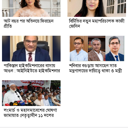
আট বছর পর অভিনয়ে ফিরছেন
বিটিভির নতুন মহাপরিচালক কাজী
প্রীতি
জেসিন
পাকিস্তান হাইকমিশনারের বাসায়
শনিবার বগুড়ায় আসছেন সাত
আগুন : আইসিইউতে হাইকমিশনার
মন্ত্রণালয়ের দায়িত্বে থাকা ৩ মন্ত্রী
লংমার্চ ও মহাসমাবেশের ঘোষণা
জামায়াত নেতৃত্বাধীন ১১ দলের