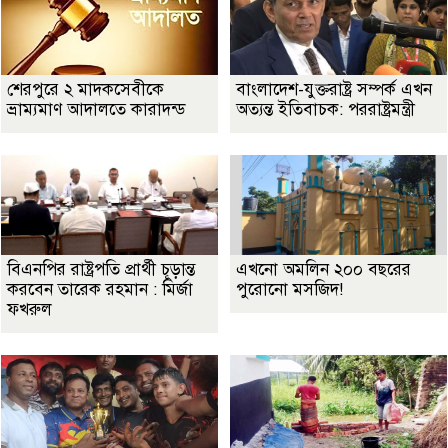
শেরপুরে ২ মাদকসেবীকে
বাংলাদেশ-যুক্তরাষ্ট্র সম্পর্ক এখন
ভ্রাম্যমাণ আদালতে কারাদন্ড
অত্যন্ত ইতিবাচক: পররাষ্ট্রমন্ত্রী
বিএনপির রাষ্ট্রপতি প্রার্থী চূড়ান্ত
এখনো অমলিন ২০০ বছরের
করবেন তারেক রহমান : মির্জা
পুরোনো মসজিদ!
ফখরুল