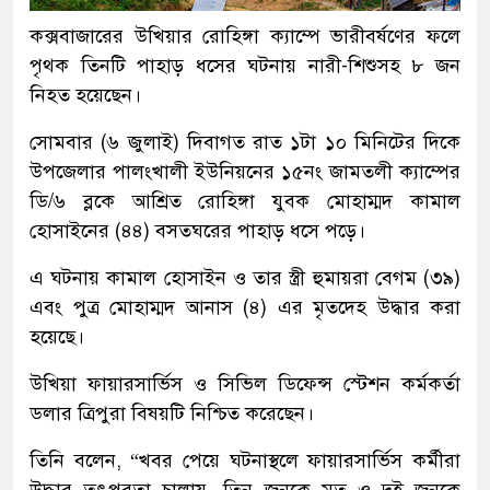
কক্সবাজারের উখিয়ার রোহিঙ্গা ক্যাম্পে ভারীবর্ষণের ফলে
পৃথক তিনটি পাহাড় ধসের ঘটনায় নারী-শিশুসহ ৮ জন
নিহত হয়েছেন।
সোমবার (৬ জুলাই) দিবাগত রাত ১টা ১০ মিনিটের দিকে
উপজেলার পালংখালী ইউনিয়নের ১৫নং জামতলী ক্যাম্পের
ডি/৬ ব্লকে আশ্রিত রোহিঙ্গা যুবক মোহাম্মদ কামাল
হোসাইনের (৪৪) বসতঘরের পাহাড় ধসে পড়ে।
এ ঘটনায় কামাল হোসাইন ও তার স্ত্রী হুমায়রা বেগম (৩৯)
এবং পুত্র মোহাম্মদ আনাস (৪) এর মৃতদেহ উদ্ধার করা
হয়েছে।
উখিয়া ফায়ারসার্ভিস ও সিভিল ডিফেন্স স্টেশন কর্মকর্তা
ডলার ত্রিপুরা বিষয়টি নিশ্চিত করেছেন।
তিনি বলেন, “খবর পেয়ে ঘটনাস্থলে ফায়ারসার্ভিস কর্মীরা
উদ্ধার তৎপরতা চালায়, তিন জনকে মৃত ও দুই জনকে