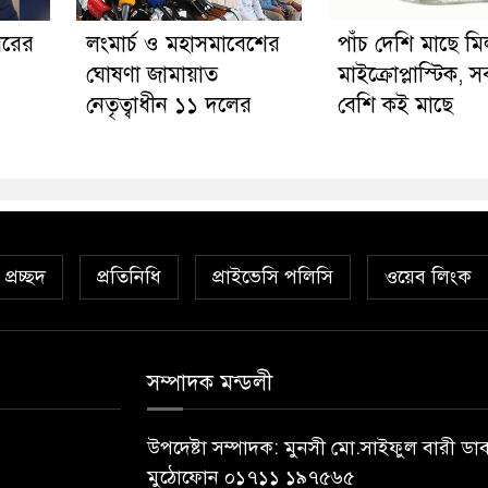
ারের
লংমার্চ ও মহাসমাবেশের
পাঁচ দেশি মাছে ম
ঘোষণা জামায়াত
মাইক্রোপ্লাস্টিক, 
নেতৃত্বাধীন ১১ দলের
বেশি কই মাছে
প্রচ্ছদ
প্রতিনিধি
প্রাইভেসি পলিসি
ওয়েব লিংক
সম্পাদক মন্ডলী
উপদেষ্টা সম্পাদক: মুনসী মো.সাইফুল বারী ডা
মুঠোফোন ০১৭১১ ১৯৭৫৬৫