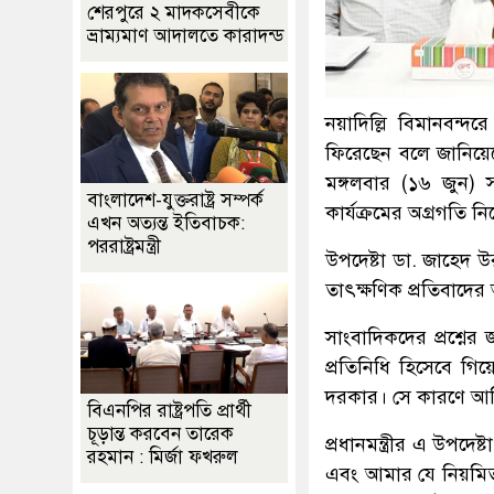
শেরপুরে ২ মাদকসেবীকে
ভ্রাম্যমাণ আদালতে কারাদন্ড
নয়াদিল্লি বিমানবন্দ
ফিরেছেন বলে জানিয়েছে
মঙ্গলবার (১৬ জুন) স
বাংলাদেশ-যুক্তরাষ্ট্র সম্পর্ক
কার্যক্রমের অগ্রগতি ন
এখন অত্যন্ত ইতিবাচক:
পররাষ্ট্রমন্ত্রী
উপদেষ্টা ডা. জাহেদ উ
তাৎক্ষণিক প্রতিবাদের
সাংবাদিকদের প্রশ্নে
প্রতিনিধি হিসেবে গি
দরকার। সে কারণে আমি 
বিএনপির রাষ্ট্রপতি প্রার্থী
চূড়ান্ত করবেন তারেক
প্রধানমন্ত্রীর এ উপদে
রহমান : মির্জা ফখরুল
এবং আমার যে নিয়মিত ক