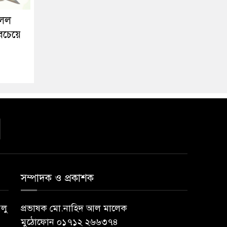
িলল
সবচেয়ে
সম্পাদক ও প্রকাশক
বলু
প্রভাষক মো.নাহিদ আল মালেক
মুঠোফোন ০১৭১২ ২৬৬৩৭৪