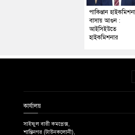
পাকিস্তান হাইকমিশন
বাসায় আগুন :
আইসিইউতে
হাইকমিশনার
কার্যালয়
সাইফুল বারী কমপ্লেক্স,
শান্তিনগর (টাউনকলোনী),