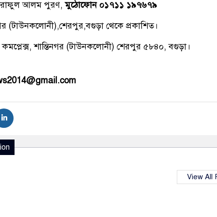
রাফুল আলম পুরণ,
মুঠোফোন ০১৭১১ ১৯৭৬৭৯
িনগর (টাউনকলোনী),শেরপুর,বগুড়া থেকে প্রকাশিত।
 কমপ্লেক্স, শান্তিনগর (টাউনকলোনী) শেরপুর ৫৮৪০, বগুড়া।
ews2014@gmail.com
ion
View All