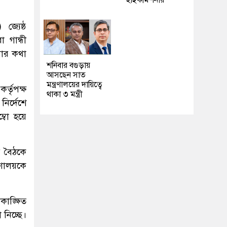
হাইকমিশনার
জ্যেষ্ঠ
 গান্ধী
য়ার কথা
শনিবার বগুড়ায়
আসছেন সাত
মন্ত্রণালয়ের দায়িত্বে
্তৃপক্ষ
থাকা ৩ মন্ত্রী
নির্দেশে
ম্বো হয়ে
ওই বৈঠকে
রণালয়কে
াঙ্ক্ষিত
 নিচ্ছে।