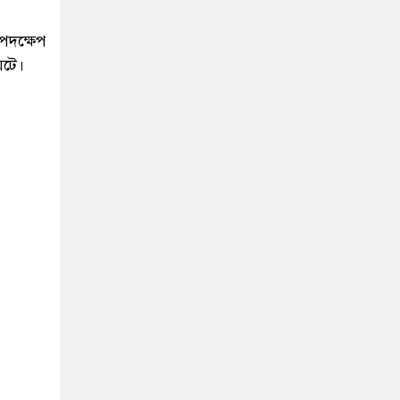
 পদক্ষেপ
ঘটে।