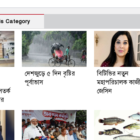
is Category
দেশজুড়ে ৫ দিন বৃষ্টির
বিটিভির নতুন
পূর্বাভাস
মহাপরিচালক কাজ
সতর্ক
জেসিন
ের