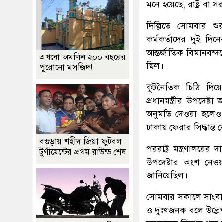
মনে হয়েছে, রাষ্ট্র ব
দিল্লিতে সোমবার 
কর্মকর্তাদের দুই দি
আন্তর্জাতিক বিমানবন্
এখনো অমলিন ২০০ বছরের
ছিল।
পুরোনো মসজিদ!
কূটনৈতিক চিঠি দিয়ে
প্রধানমন্ত্রীর উপদেষ
অনুমতি দেওয়া হলেও প্
ঢাকায় ফেরার সিদ্ধান্ত
বগুড়ায় শহীদ জিয়া ফুটবল
পররাষ্ট্র মন্ত্রণালয়
টুর্ণামেন্টের প্রথম রাউন্ড শেষ
উপদেষ্টার অংশ নেওয়া
জানিয়েছিল।
সোমবার সকালে সাংবাদিক
ও দুঃখজনক বলে উল্লেখ 