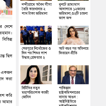
নন্দীগ্রামে অবৈধ সীসা
ধুনটে ভ্রাম্যমাণ
তৈরি কারখানার ২
আদালতে ১২জনের
লাখ টাকা জরিমানা
জরিমানা,৩২টি চায়না
জাল জব্দ
রে দেশে
র রহমান।
বিভিন্ন
শেরপুরে নিখোঁজের ৩
আট বছর পর অভিনয়ে
দিন পর শিশুর লাশ
ফিরছেন প্রীতি
ান্ত ছিল
উদ্ধার,গ্রেফতার ২
ের একজন
বাদ করা
বিটিভির নতুন
পাকিস্তান
মহাপরিচালক কাজী
হাইকমিশনারের
রবেশ করি
জেসিন
বাসায় আগুন :
তখন আমার
আইসিইউতে