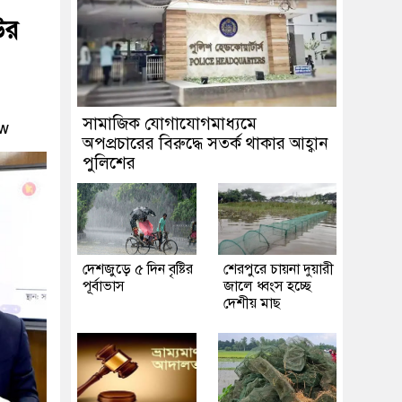
উর
সামাজিক যোগাযোগমাধ্যমে
ew
অপপ্রচারের বিরুদ্ধে সতর্ক থাকার আহ্বান
পুলিশের
দেশজুড়ে ৫ দিন বৃষ্টির
শেরপুরে চায়না দুয়ারী
পূর্বাভাস
জালে ধ্বংস হচ্ছে
দেশীয় মাছ