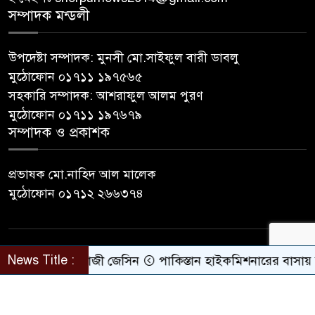
সম্পাদক মন্ডলী
উপদেষ্টা সম্পাদক: মুনসী মো.সাইফুল বারী ডাবলু
মুঠোফোন ০১৭১১ ১৯৭৫৬৫
সহকারি সম্পাদক: আশরাফুল আলম পুরণ
মুঠোফোন ০১৭১১ ১৯৭৬৭৯
সম্পাদক ও প্রকাশক
প্রভাষক মো.নাহিদ আল মালেক
মুঠোফোন ০১৭১২ ২৬৬৩৭৪
© All rights reserved © sherpurnews24
News Title :
াপরিচালক কাজী জেসিন
পাকিস্তান হাইকমিশনারের বাসায় আগু
Developer Contact