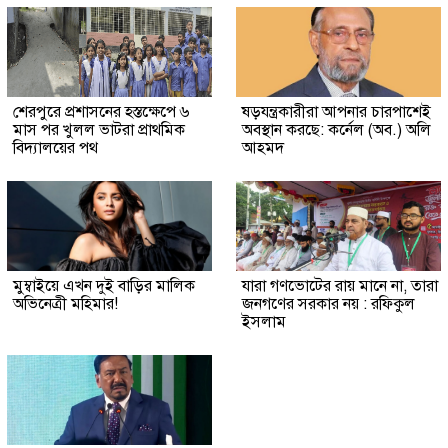
শেরপুরে প্রশাসনের হস্তক্ষেপে ৬
ষড়যন্ত্রকারীরা আপনার চারপাশেই
মাস পর খুলল ভাটরা প্রাথমিক
অবস্থান করছে: কর্নেল (অব.) অলি
বিদ্যালয়ের পথ
আহমদ
মুম্বাইয়ে এখন দুই বাড়ির মালিক
যারা গণভোটের রায় মানে না, তারা
অভিনেত্রী মহিমার!
জনগণের সরকার নয় : রফিকুল
ইসলাম