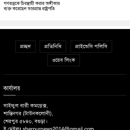
গণতন্ত্রকে চিরস্থায়ী করার অঙ্গীকার
ব্যক্ত করেছেন ভারপ্রাপ্ত রাষ্ট্রপতি
প্রচ্ছদ
প্রতিনিধি
প্রাইভেসি পলিসি
ওয়েব লিংক
কার্যালয়
সাইফুল বারী কমপ্লেক্স,
শান্তিনগর (টাউনকলোনী),
শেরপুর ৫৮৪০, বগুড়া।
ই মেইলঃ sherpurnews2014@gmail.com