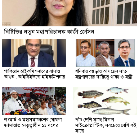
বিটিভির নতুন মহাপরিচালক কাজী জেসিন
পাকিস্তান হাইকমিশনারের বাসায়
শনিবার বগুড়ায় আসছেন সাত
আগুন : আইসিইউতে হাইকমিশনার
মন্ত্রণালয়ের দায়িত্বে থাকা ৩ মন্ত্রী
লংমার্চ ও মহাসমাবেশের ঘোষণা
পাঁচ দেশি মাছে মিলল
জামায়াত নেতৃত্বাধীন ১১ দলের
মাইক্রোপ্লাস্টিক, সবচেয়ে বেশি কই
মাছে