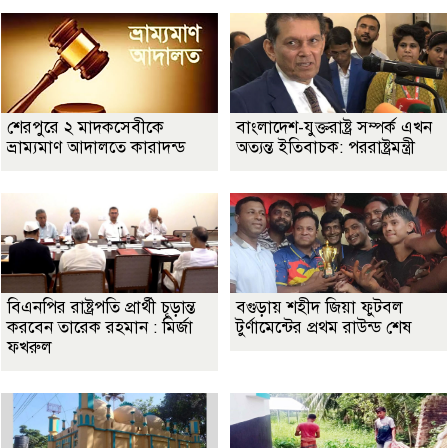
শেরপুরে ২ মাদকসেবীকে
বাংলাদেশ-যুক্তরাষ্ট্র সম্পর্ক এখন
ভ্রাম্যমাণ আদালতে কারাদন্ড
অত্যন্ত ইতিবাচক: পররাষ্ট্রমন্ত্রী
বিএনপির রাষ্ট্রপতি প্রার্থী চূড়ান্ত
বগুড়ায় শহীদ জিয়া ফুটবল
করবেন তারেক রহমান : মির্জা
টুর্ণামেন্টের প্রথম রাউন্ড শেষ
ফখরুল