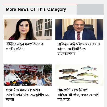
More News Of This Category
বিটিভির নতুন মহাপরিচালক
পাকিস্তান হাইকমিশনারের বাসায়
কাজী জেসিন
আগুন : আইসিইউতে
হাইকমিশনার
লংমার্চ ও মহাসমাবেশের
পাঁচ দেশি মাছে মিলল
ঘোষণা জামায়াত নেতৃত্বাধীন ১১
মাইক্রোপ্লাস্টিক, সবচেয়ে বেশি
দলের
কই মাছে