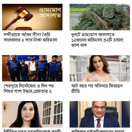
নন্দীগ্রামে অবৈধ সীসা তৈরি
ধুনটে ভ্রাম্যমাণ আদালতে
কারখানার ২ লাখ টাকা জরিমানা
১২জনের জরিমানা,৩২টি চায়না
জাল জব্দ
শেরপুরে নিখোঁজের ৩ দিন পর
আট বছর পর অভিনয়ে ফিরছেন
শিশুর লাশ উদ্ধার,গ্রেফতার ২
প্রীতি