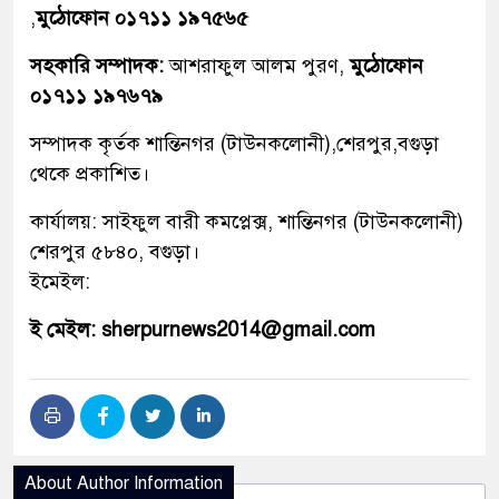
,
মুঠোফোন ০১৭১১ ১৯৭৫৬৫
সহকারি সম্পাদক:
আশরাফুল আলম পুরণ,
মুঠোফোন
০১৭১১ ১৯৭৬৭৯
সম্পাদক কৃর্তক শান্তিনগর (টাউনকলোনী),শেরপুর,বগুড়া
থেকে প্রকাশিত।
কার্যালয়: সাইফুল বারী কমপ্লেক্স, শান্তিনগর (টাউনকলোনী)
শেরপুর ৫৮৪০, বগুড়া।
ইমেইল:
ই মেইল: sherpurnews2014@gmail.com
About Author Information