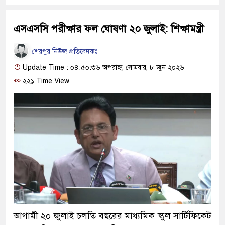
এসএসসি পরীক্ষার ফল ঘোষণা ২০ জুলাই: শিক্ষামন্ত্রী
শেরপুর নিউজ প্রতিবেদকঃ
Update Time : ০৪:৫০:৩৬ অপরাহ্ন, সোমবার, ৮ জুন ২০২৬
২২১ Time View
আগামী ২০ জুলাই চলতি বছরের মাধ্যমিক স্কুল সার্টিফিকেট