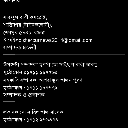
কার্যালয়
সাইফুল বারী কমপ্লেক্স,
শান্তিনগর (টাউনকলোনী),
শেরপুর ৫৮৪০, বগুড়া।
ই মেইলঃ sherpurnews2014@gmail.com
সম্পাদক মন্ডলী
উপদেষ্টা সম্পাদক: মুনসী মো.সাইফুল বারী ডাবলু
মুঠোফোন ০১৭১১ ১৯৭৫৬৫
সহকারি সম্পাদক: আশরাফুল আলম পুরণ
মুঠোফোন ০১৭১১ ১৯৭৬৭৯
সম্পাদক ও প্রকাশক
প্রভাষক মো.নাহিদ আল মালেক
মুঠোফোন ০১৭১২ ২৬৬৩৭৪