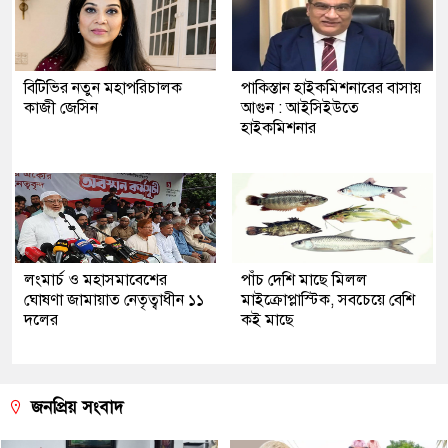
বিটিভির নতুন মহাপরিচালক
পাকিস্তান হাইকমিশনারের বাসায়
কাজী জেসিন
আগুন : আইসিইউতে
হাইকমিশনার
লংমার্চ ও মহাসমাবেশের
পাঁচ দেশি মাছে মিলল
ঘোষণা জামায়াত নেতৃত্বাধীন ১১
মাইক্রোপ্লাস্টিক, সবচেয়ে বেশি
দলের
কই মাছে
জনপ্রিয় সংবাদ