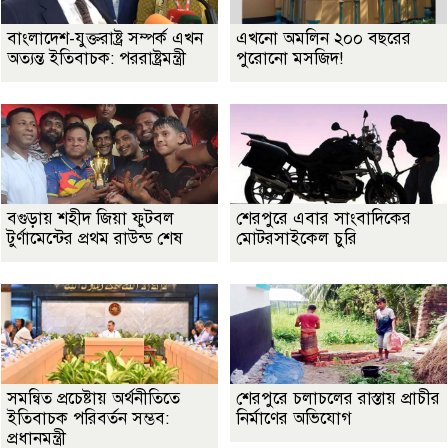
বাংলাদেশ-যুক্তরাষ্ট্র সম্পর্ক এখন
এখনো অমলিন ২০০ বছরের
অত্যন্ত ইতিবাচক: পররাষ্ট্রমন্ত্রী
পুরোনো মসজিদ!
বগুড়ায় শহীদ জিয়া ফুটবল
শেরপুরে এবার সাংবাদিকের
টুর্ণামেন্টের প্রথম রাউন্ড শেষ
মোটরসাইকেল চুরি
সমন্বিত প্রচেষ্টায় অর্থনীতিতে
শেরপুরে চলাচলের রাস্তায় প্রাচীর
ইতিবাচক পরিবর্তন সম্ভব:
নির্মাণের অভিযোগ
প্রধানমন্ত্রী