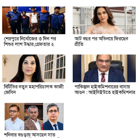
শেরপুরে নিখোঁজের ৩ দিন পর
আট বছর পর অভিনয়ে ফিরছেন
শিশুর লাশ উদ্ধার,গ্রেফতার ২
প্রীতি
বিটিভির নতুন মহাপরিচালক কাজী
পাকিস্তান হাইকমিশনারের বাসায়
জেসিন
আগুন : আইসিইউতে হাইকমিশনার
শনিবার বগুড়ায় আসছেন সাত