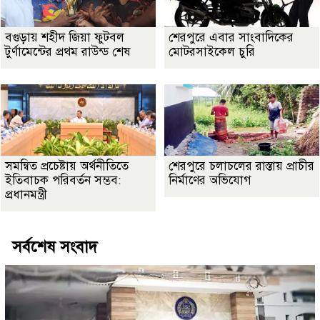
বগুড়ায় শহীদ জিয়া ফুটবল
শেরপুরে এবার সাংবাদিকের
টুর্ণামেন্টের প্রথম রাউন্ড শেষ
মোটরসাইকেল চুরি
সমন্বিত প্রচেষ্টায় অর্থনীতিতে
শেরপুরে চলাচলের রাস্তায় প্রাচীর
ইতিবাচক পরিবর্তন সম্ভব:
নির্মাণের অভিযোগ
প্রধানমন্ত্রী
সর্বশেষ সংবাদ