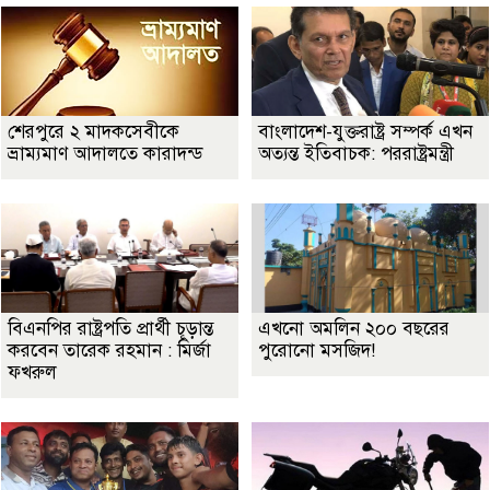
শেরপুরে ২ মাদকসেবীকে
বাংলাদেশ-যুক্তরাষ্ট্র সম্পর্ক এখন
ভ্রাম্যমাণ আদালতে কারাদন্ড
অত্যন্ত ইতিবাচক: পররাষ্ট্রমন্ত্রী
বিএনপির রাষ্ট্রপতি প্রার্থী চূড়ান্ত
এখনো অমলিন ২০০ বছরের
করবেন তারেক রহমান : মির্জা
পুরোনো মসজিদ!
ফখরুল