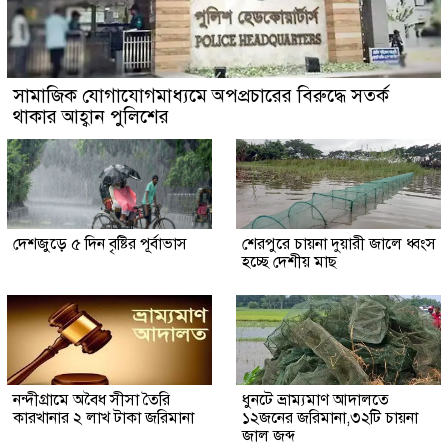
সামাজিক যোগাযোগমাধ্যমে অপপ্রচারের বিরুদ্ধে সতর্ক
থাকার আহ্বান পুলিশের
দেশজুড়ে ৫ দিন বৃষ্টির পূর্বাভাস
শেরপুরে চায়না দুয়ারী জালে ধ্বংস
হচ্ছে দেশীয় মাছ
নন্দীগ্রামে অবৈধ সীসা তৈরি
ধুনটে ভ্রাম্যমাণ আদালতে
কারখানার ২ লাখ টাকা জরিমানা
১২জনের জরিমানা,৩২টি চায়না
জাল জব্দ