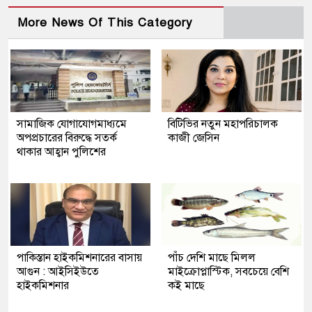
More News Of This Category
সামাজিক যোগাযোগমাধ্যমে
বিটিভির নতুন মহাপরিচালক
অপপ্রচারের বিরুদ্ধে সতর্ক
কাজী জেসিন
থাকার আহ্বান পুলিশের
পাকিস্তান হাইকমিশনারের বাসায়
পাঁচ দেশি মাছে মিলল
আগুন : আইসিইউতে
মাইক্রোপ্লাস্টিক, সবচেয়ে বেশি
হাইকমিশনার
কই মাছে