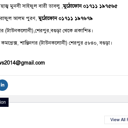
াজ্ব মুনসী সাইফুল বারী ডাবলু ,
মুঠোফোন ০১৭১১ ১৯৭৫৬৫
রাফুল আলম পুরণ,
মুঠোফোন ০১৭১১ ১৯৭৬৭৯
িনগর (টাউনকলোনী),শেরপুর,বগুড়া থেকে প্রকাশিত।
 কমপ্লেক্স, শান্তিনগর (টাউনকলোনী) শেরপুর ৫৮৪০, বগুড়া।
ews2014@gmail.com
ion
View All