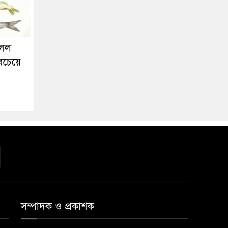
িলল
সবচেয়ে
সম্পাদক ও প্রকাশক