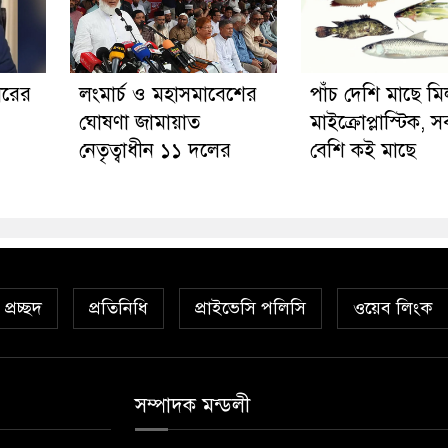
ারের
লংমার্চ ও মহাসমাবেশের
পাঁচ দেশি মাছে ম
ঘোষণা জামায়াত
মাইক্রোপ্লাস্টিক, 
নেতৃত্বাধীন ১১ দলের
বেশি কই মাছে
প্রচ্ছদ
প্রতিনিধি
প্রাইভেসি পলিসি
ওয়েব লিংক
সম্পাদক মন্ডলী