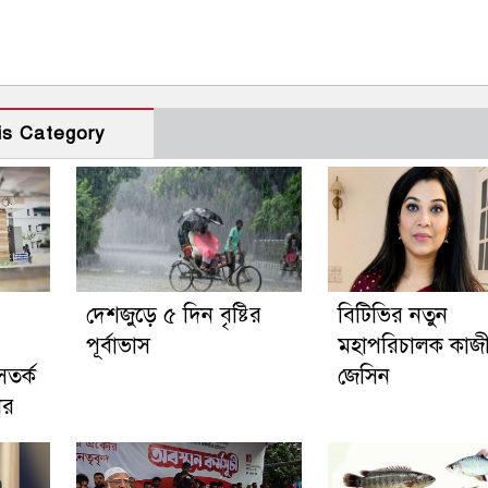
is Category
দেশজুড়ে ৫ দিন বৃষ্টির
বিটিভির নতুন
পূর্বাভাস
মহাপরিচালক কাজ
সতর্ক
জেসিন
ের