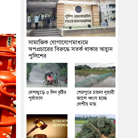
সামাজিক যোগাযোগমাধ্যমে
অপপ্রচারের বিরুদ্ধে সতর্ক থাকার আহ্বান
পুলিশের
দেশজুড়ে ৫ দিন বৃষ্টির
শেরপুরে চায়না দুয়ারী
পূর্বাভাস
জালে ধ্বংস হচ্ছে
দেশীয় মাছ