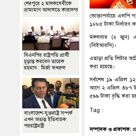
শেরপুরে ২ মাদকসেবীকে
ভ্রাম্যমাণ আদালতে কারাদন্ড
ভোক্তাপর্যায়ে এলপি 
১৮৮৫ টাকা নির্ধারণ 
মঙ্গলবার (২ জুন) 
(বিইআরসি)।
বিএনপির রাষ্ট্রপতি প্রার্থী
এছাড়া প্রতি লিটার অ
চূড়ান্ত করবেন তারেক
করা হয়েছে।
রহমান : মির্জা ফখরুল
সর্বশেষ ১৯ এপ্রিল 
আগে ২ এপ্রিল ৩৮৭ ট
৫৯৯ টাকা বৃদ্ধি করা হ
Tag :
বাংলাদেশ-যুক্তরাষ্ট্র সম্পর্ক
এখন অত্যন্ত ইতিবাচক:
পররাষ্ট্রমন্ত্রী
সম্পাদক ও প্রকাশক:
প