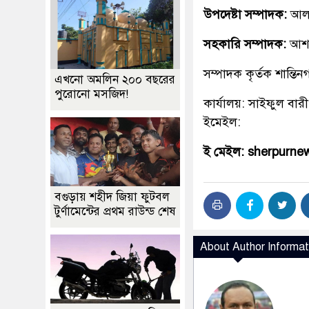
উপদেষ্টা সম্পাদক:
আলহ
সহকারি সম্পাদক:
আশ
সম্পাদক কৃর্তক শান্ত
এখনো অমলিন ২০০ বছরের
পুরোনো মসজিদ!
কার্যালয়: সাইফুল বারী
ইমেইল:
ই মেইল: sherpurn
বগুড়ায় শহীদ জিয়া ফুটবল
টুর্ণামেন্টের প্রথম রাউন্ড শেষ
About Author Informat