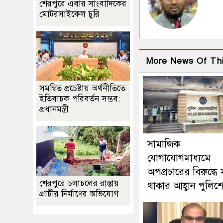
শেরপুরে এবার সাংবাদিকের
মোটরসাইকেল চুরি
More News Of Th
সমন্বিত প্রচেষ্টায় অর্থনীতিতে
ইতিবাচক পরিবর্তন সম্ভব:
প্রধানমন্ত্রী
সামাজিক
যোগাযোগমাধ্যমে
অপপ্রচারের বিরুদ্ধে 
শেরপুরে চলাচলের রাস্তায়
থাকার আহ্বান পুলিশ
প্রাচীর নির্মাণের অভিযোগ