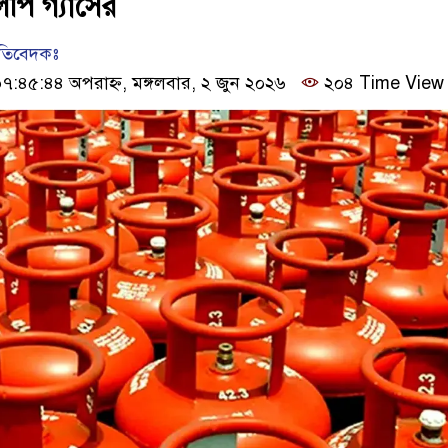
পি গ্যাসের
রতিবেদকঃ
:৪৫:৪৪ অপরাহ্ন, মঙ্গলবার, ২ জুন ২০২৬
২০৪ Time View