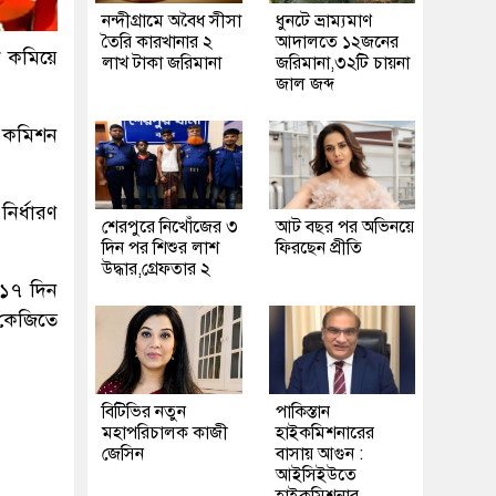
নন্দীগ্রামে অবৈধ সীসা
ধুনটে ভ্রাম্যমাণ
তৈরি কারখানার ২
আদালতে ১২জনের
ে কমিয়ে
লাখ টাকা জরিমানা
জরিমানা,৩২টি চায়না
জাল জব্দ
ি কমিশন
ির্ধারণ
শেরপুরে নিখোঁজের ৩
আট বছর পর অভিনয়ে
দিন পর শিশুর লাশ
ফিরছেন প্রীতি
উদ্ধার,গ্রেফতার ২
 ১৭ দিন
 কেজিতে
বিটিভির নতুন
পাকিস্তান
মহাপরিচালক কাজী
হাইকমিশনারের
জেসিন
বাসায় আগুন :
আইসিইউতে