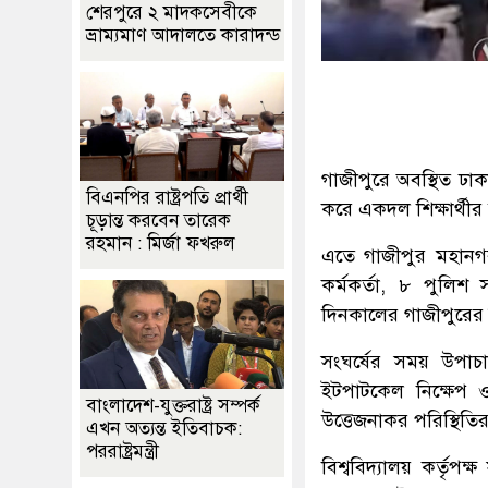
শেরপুরে ২ মাদকসেবীকে
ভ্রাম্যমাণ আদালতে কারাদন্ড
গাজীপুরে অবস্থিত ঢাকা 
বিএনপির রাষ্ট্রপতি প্রার্থী
করে একদল শিক্ষার্থীর
চূড়ান্ত করবেন তারেক
রহমান : মির্জা ফখরুল
এতে গাজীপুর মহানগর
কর্মকর্তা, ৮ পুলি
দিনকালের গাজীপুরের
সংঘর্ষের সময় উপাচার
ইটপাটকেল নিক্ষেপ 
বাংলাদেশ-যুক্তরাষ্ট্র সম্পর্ক
উত্তেজনাকর পরিস্থিতির 
এখন অত্যন্ত ইতিবাচক:
পররাষ্ট্রমন্ত্রী
বিশ্ববিদ্যালয় কর্তৃপক্