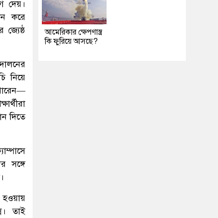
োগ দেয়।
যান করে
জ্যেষ্ঠ
আমেরিকার ক্ষেপণাস্ত্র
কি ফুরিয়ে আসছে?
্দোলনের
ি নিয়ে
 পারেন—
ার্থীরা
গান দিতে
যাম্পাসে
র সঙ্গে
ে।
য় হওয়ায়
্ন। তাই