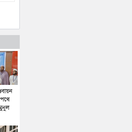
তবায়ন
াজপথে
মুনুল