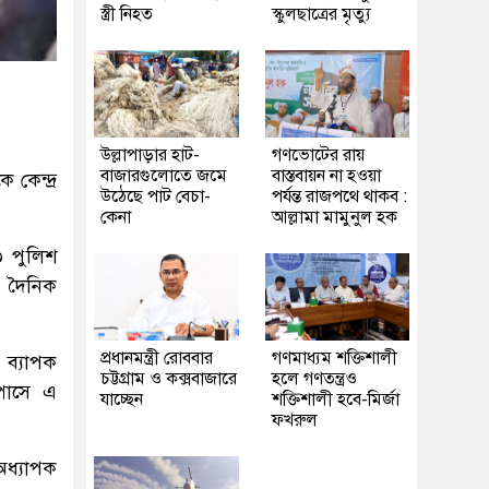
স্ত্রী নিহত
স্কুলছাত্রের মৃত্যু
উল্লাপাড়ার হাট-
গণভোটের রায়
বাজারগুলোতে জমে
বাস্তবায়ন না হওয়া
 কেন্দ্র
উঠেছে পাট বেচা-
পর্যন্ত রাজপথে থাকব :
কেনা
আল্লামা মামুনুল হক
৩ পুলিশ
 দৈনিক
প্রধানমন্ত্রী রোববার
গণমাধ্যম শক্তিশালী
 ব্যাপক
চট্টগ্রাম ও কক্সবাজারে
হলে গণতন্ত্রও
্পাসে এ
যাচ্ছেন
শক্তিশালী হবে-মির্জা
ফখরুল
 অধ্যাপক