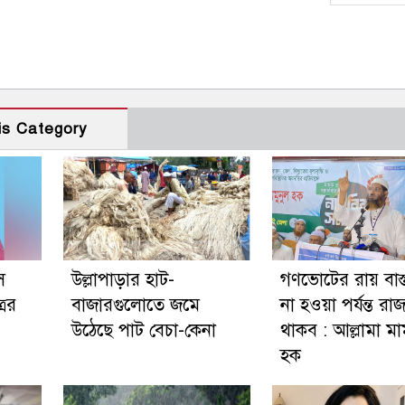
is Category
ে
উল্লাপাড়ার হাট-
গণভোটের রায় বাস্
রের
বাজারগুলোতে জমে
না হওয়া পর্যন্ত র
উঠেছে পাট বেচা-কেনা
থাকব : আল্লামা মা
হক