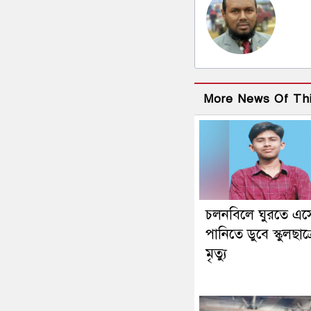
More News Of Th
চলনবিলে ঘুরতে এস
পানিতে ডুবে স্কুলছাত্
মৃত্যু