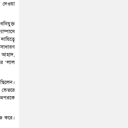
োগ দেওয়া
বনিযুক্ত
যাম্পাসে
ায়িত্বে
 সাধারণ
ল আহাদ,
রে ‘লাল
রছিলেন।
ে ভেতরে
ে অপরকে
াজ করে।