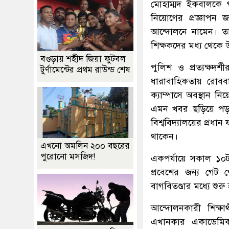
মোহাম্মদ ইকবালকে গ
নিয়োগের প্রজ্ঞাপন জ
আন্দোলনে নামেন। তাদ
শিক্ষকদের মধ্য থেকে 
বগুড়ায় শহীদ জিয়া ফুটবল
পুলিশ ও প্রত্যক্ষদ
টুর্ণামেন্টের প্রথম রাউন্ড শেষ
ধারাবাহিকতায় রোববা
ক্যাম্পাসে অবস্থান ন
এমন খবর ছড়িয়ে পড়লে
বিশ্ববিদ্যালয়ের প্রধা
থাকেন।
এখনো অমলিন ২০০ বছরের
পুরোনো মসজিদ!
একপর্যায়ে সকাল ১০টার 
প্রবেশের জন্য গেট 
বাগবিতণ্ডার মধ্যে শুর
আন্দোলনকারী শিক্ষা
এখানকার একাডেমিক ও