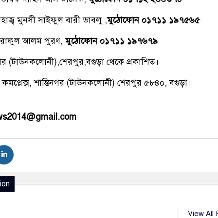
াজ্ব মুনসী সাইফুল বারী ডাবলু ,
মুঠোফোন ০১৭১১ ১৯৭৫৬৫
রাফুল আলম পুরণ,
মুঠোফোন ০১৭১১ ১৯৭৬৭৯
িনগর (টাউনকলোনী),শেরপুর,বগুড়া থেকে প্রকাশিত।
 কমপ্লেক্স, শান্তিনগর (টাউনকলোনী) শেরপুর ৫৮৪০, বগুড়া।
ews2014@gmail.com
ion
View All