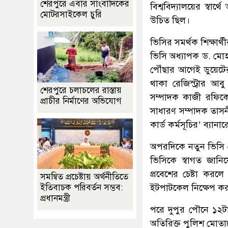
শেরপুরে এবার সাংবাদিকের
বিশ্ববিদ্যালয়ের স্বার
মোটরসাইকেল চুরি
উচিত ছিল।
ভিসির সমর্থক শিক্ষার্
ভিসি অধ্যাপক ড. মোহাম্
পৌঁছার আগেই ডুয়েটের
থাকা রেজিস্ট্রার আ
শেরপুরে চলাচলের রাস্তায়
সম্পাদক কাজী রফিকে
প্রাচীর নির্মাণের অভিযোগ
সাধারণ সম্পাদক তাসন
কার্ড কর্মসূচির’ ব্যা
অপরদিকে নতুন ভিসি য
ভিসিকে স্বাগত জানি
প্রবেশের চেষ্টা করল
সমন্বিত প্রচেষ্টায় অর্থনীতিতে
ইটপাটকেল নিক্ষেপ ক
ইতিবাচক পরিবর্তন সম্ভব:
প্রধানমন্ত্রী
পরে দুপুর পৌনে ১২টা
অতিরিক্ত পুলিশ মোতায়ে