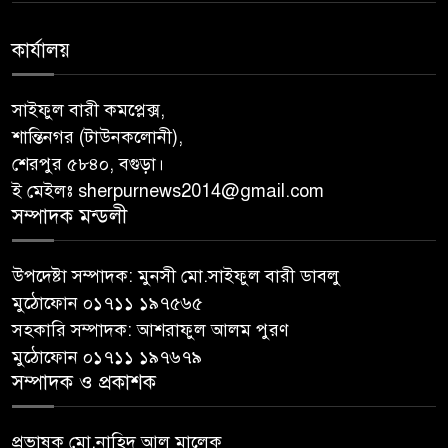
কার্যালয়
সাইফুল বারী কমপ্লেক্স,
শান্তিনগর (টাউনকলোনী),
শেরপুর ৫৮৪০, বগুড়া।
ই মেইলঃ sherpurnews2014@gmail.com
সম্পাদক মন্ডলী
উপদেষ্টা সম্পাদক: মুনসী মো.সাইফুল বারী ডাবলু
মুঠোফোন ০১৭১১ ১৯৭৫৬৫
সহকারি সম্পাদক: আশরাফুল আলম পুরণ
মুঠোফোন ০১৭১১ ১৯৭৬৭৯
সম্পাদক ও প্রকাশক
প্রভাষক মো.নাহিদ আল মালেক