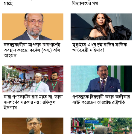
মাছে
বিদ্যালয়ের পথ
ষড়যন্ত্রকারীরা আপনার চারপাশেই
মুম্বাইয়ে এখন দুই বাড়ির মালিক
অবস্থান করছে: কর্নেল (অব.) অলি
অভিনেত্রী মহিমার!
আহমদ
যারা গণভোটের রায় মানে না, তারা
গণতন্ত্রকে চিরস্থায়ী করার অঙ্গীকার
জনগণের সরকার নয় : রফিকুল
ব্যক্ত করেছেন ভারপ্রাপ্ত রাষ্ট্রপতি
ইসলাম