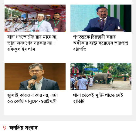
যারা গণভোটের রায় মানে না,
গণতন্ত্রকে চিরস্থায়ী করার
তারা জনগণের সরকার নয় :
অঙ্গীকার ব্যক্ত করেছেন ভারপ্রাপ্ত
রফিকুল ইসলাম
রাষ্ট্রপতি
জুলাই কারও একার নয়, এটা
থানা থেকেই মুক্তি পাচ্ছে সেই
২০ কোটি মানুষের-স্বরাষ্ট্রমন্ত্রী
হাতিটি
জনপ্রিয় সংবাদ