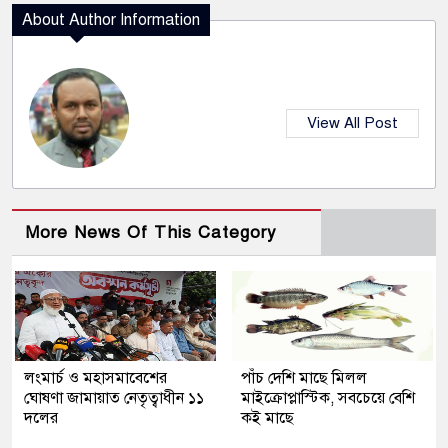
About Author Information
View All Post
More News Of This Category
লংমার্চ ও মহাসমাবেশের
পাঁচ দেশি মাছে মিলল
ঘোষণা জামায়াত নেতৃত্বাধীন ১১
মাইক্রোপ্লাস্টিক, সবচেয়ে বেশি
দলের
কই মাছে