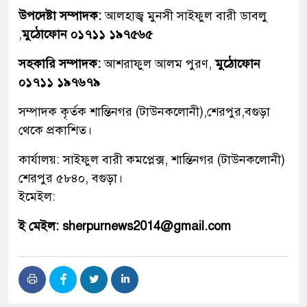
উপদেষ্টা সম্পাদক:
আলহাজ্ব মুনসী সাইফুল বারী ডাবলু
,
মুঠোফোন ০১৭১১ ১৯৭৫৬৫
সহকারি সম্পাদক:
আশরাফুল আলম পুরণ,
মুঠোফোন
০১৭১১ ১৯৭৬৭৯
সম্পাদক কৃর্তক শান্তিনগর (টাউনকলোনী),শেরপুর,বগুড়া
থেকে প্রকাশিত।
কার্যালয়: সাইফুল বারী কমপ্লেক্স, শান্তিনগর (টাউনকলোনী)
শেরপুর ৫৮৪০, বগুড়া।
ইমেইল:
ই মেইল: sherpurnews2014@gmail.com