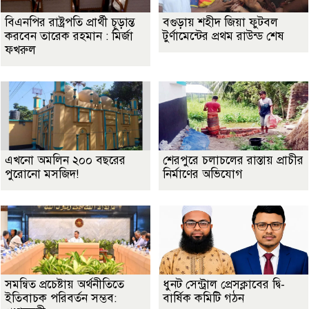
বিএনপির রাষ্ট্রপতি প্রার্থী চূড়ান্ত
বগুড়ায় শহীদ জিয়া ফুটবল
করবেন তারেক রহমান : মির্জা
টুর্ণামেন্টের প্রথম রাউন্ড শেষ
ফখরুল
এখনো অমলিন ২০০ বছরের
শেরপুরে চলাচলের রাস্তায় প্রাচীর
পুরোনো মসজিদ!
নির্মাণের অভিযোগ
সমন্বিত প্রচেষ্টায় অর্থনীতিতে
ধুনট সেন্ট্রাল প্রেসক্লাবের দ্বি-
ইতিবাচক পরিবর্তন সম্ভব:
বার্ষিক কমিটি গঠন