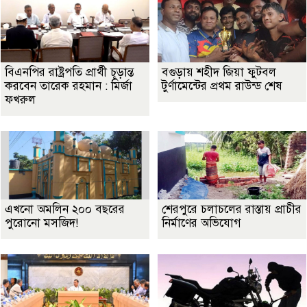
বিএনপির রাষ্ট্রপতি প্রার্থী চূড়ান্ত
বগুড়ায় শহীদ জিয়া ফুটবল
করবেন তারেক রহমান : মির্জা
টুর্ণামেন্টের প্রথম রাউন্ড শেষ
ফখরুল
এখনো অমলিন ২০০ বছরের
শেরপুরে চলাচলের রাস্তায় প্রাচীর
পুরোনো মসজিদ!
নির্মাণের অভিযোগ