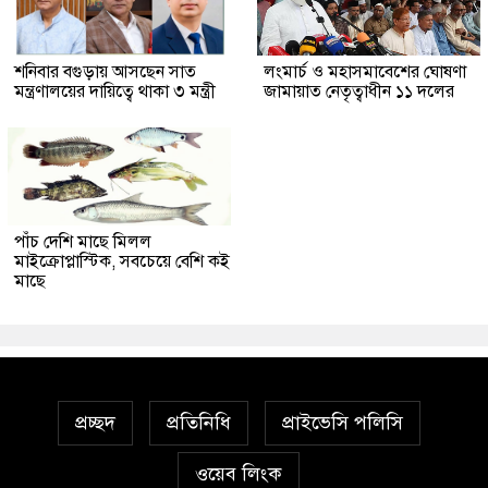
শনিবার বগুড়ায় আসছেন সাত
লংমার্চ ও মহাসমাবেশের ঘোষণা
মন্ত্রণালয়ের দায়িত্বে থাকা ৩ মন্ত্রী
জামায়াত নেতৃত্বাধীন ১১ দলের
পাঁচ দেশি মাছে মিলল
মাইক্রোপ্লাস্টিক, সবচেয়ে বেশি কই
মাছে
প্রচ্ছদ
প্রতিনিধি
প্রাইভেসি পলিসি
ওয়েব লিংক