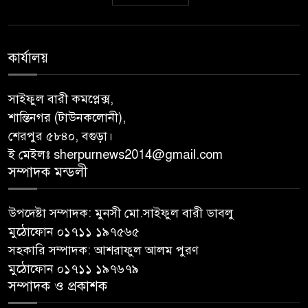
কার্যালয়
সাইফুল বারী কমপ্লেক্স,
শান্তিনগর (টাউনকলোনী),
শেরপুর ৫৮৪০, বগুড়া।
ই মেইলঃ sherpurnews2014@gmail.com
সম্পাদক মন্ডলী
উপদেষ্টা সম্পাদক: মুনসী মো.সাইফুল বারী ডাবলু
মুঠোফোন ০১৭১১ ১৯৭৫৬৫
সহকারি সম্পাদক: আশরাফুল আলম পুরণ
মুঠোফোন ০১৭১১ ১৯৭৬৭৯
সম্পাদক ও প্রকাশক