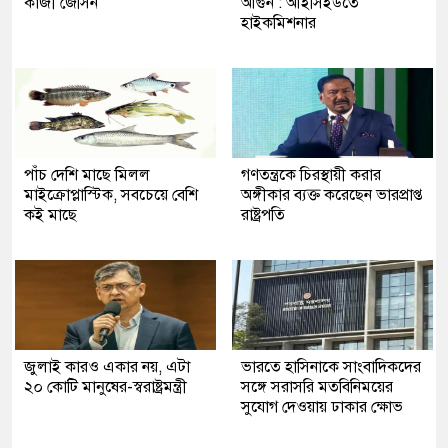
কাজী জেসিন
আগুন : আইসিইউতে
হাইকমিশনার
পাঁচ দেশি মাছে মিলল
গণতন্ত্রকে চিরস্থায়ী করার
মাইক্রোপ্লাস্টিক, সবচেয়ে বেশি
অঙ্গীকার ব্যক্ত করেছেন ভারপ্রাপ্ত
কই মাছে
রাষ্ট্রপতি
জুলাই কারও একার নয়, এটা
ভারতে হাসিনাকে সাংবাদিকদের
২০ কোটি মানুষের-স্বরাষ্ট্রমন্ত্রী
সঙ্গে সরাসরি মতবিনিময়ের
সুযোগ দেওয়ায় ঢাকার ক্ষোভ