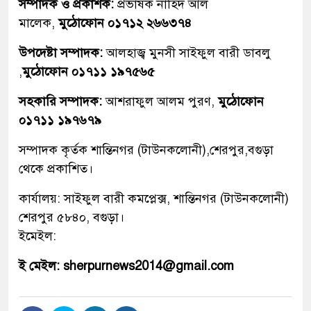
সম্পাদক ও প্রকাশক:
প্রভাষক নাহিদ আল
মালেক,
মুঠোফোন ০১৭১২ ২৬৬৩৭৪
উপদেষ্টা সম্পাদক:
আলহাজ্ব মুনসী সাইফুল বারী ডাবলু
,
মুঠোফোন ০১৭১১ ১৯৭৫৬৫
সহকারি সম্পাদক:
আশরাফুল আলম পুরণ,
মুঠোফোন
০১৭১১ ১৯৭৬৭৯
সম্পাদক কৃর্তক শান্তিনগর (টাউনকলোনী),শেরপুর,বগুড়া
থেকে প্রকাশিত।
কার্যালয়: সাইফুল বারী কমপ্লেক্স, শান্তিনগর (টাউনকলোনী)
শেরপুর ৫৮৪০, বগুড়া।
ইমেইল:
ই মেইল: sherpurnews2014@gmail.com