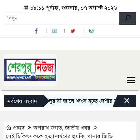
০৯:১১ পূর্বাহ্ন, শুক্রবার, ০৭ অগাস্ট ২০২৬
×
শেরপুরে চায়না দুয়ারী জালে ধ্বংস হচ্ছে দেশীয় মাছ
নন্দীগ্রা
সর্বশেষ সংবাদ
প্রচ্ছদ
অপরাধ জগত
,
জাতীয় খবর
সেই চিকিৎসককে হত্যা-ধর্ষণের হুমকি, থানায় জিডি