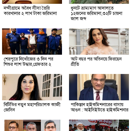
নন্দীগ্রামে অবৈধ সীসা তৈরি
ধুনটে ভ্রাম্যমাণ আদালতে
কারখানার ২ লাখ টাকা জরিমানা
১২জনের জরিমানা,৩২টি চায়না
জাল জব্দ
শেরপুরে নিখোঁজের ৩ দিন পর
আট বছর পর অভিনয়ে ফিরছেন
শিশুর লাশ উদ্ধার,গ্রেফতার ২
প্রীতি
বিটিভির নতুন মহাপরিচালক কাজী
পাকিস্তান হাইকমিশনারের বাসায়
জেসিন
আগুন : আইসিইউতে হাইকমিশনার