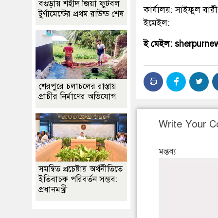
বগুড়ায় শহীদ জিয়া ফুটবল
কার্যালয়: সাইফুল বারী
টুর্ণামেন্টের প্রথম রাউন্ড শেষ
ইমেইল:
ই মেইল: sherpurn
শেরপুরে চলাচলের রাস্তায়
প্রাচীর নির্মাণের অভিযোগ
Write Your 
মন্তব্য
সমন্বিত প্রচেষ্টায় অর্থনীতিতে
ইতিবাচক পরিবর্তন সম্ভব:
প্রধানমন্ত্রী