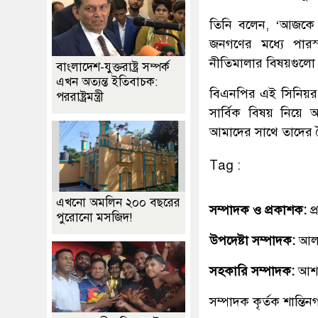
তিনি বলেন, ‘আজকে 
জনগণের মধ্যে পারস
নীতিমালার বিষয়গুলো
বাংলাদেশ-যুক্তরাষ্ট্র সম্পর্ক
এখন অত্যন্ত ইতিবাচক:
বিএনপির এই সিনিয়র ন
পররাষ্ট্রমন্ত্রী
সার্বিক বিষয় নিয়ে 
আমাদের সাথে তাদের ব
Tag :
এখনো অমলিন ২০০ বছরের
সম্পাদক ও প্রকাশক:
প
পুরোনো মসজিদ!
উপদেষ্টা সম্পাদক:
আলহ
সহকারি সম্পাদক:
আশ
সম্পাদক কৃর্তক শান্ত