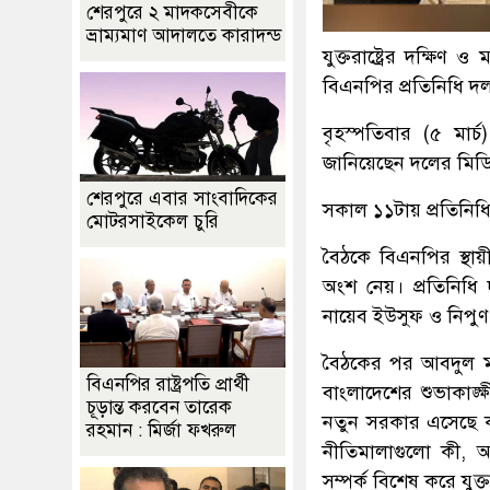
শেরপুরে ২ মাদকসেবীকে
ভ্রাম্যমাণ আদালতে কারাদন্ড
যুক্তরাষ্ট্রের দক্ষিণ
বিএনপির প্রতিনিধি দ
বৃহস্পতিবার (৫ মার্চ
জানিয়েছেন দলের মিডি
শেরপুরে এবার সাংবাদিকের
সকাল ১১টায় প্রতিনিধ
মোটরসাইকেল চুরি
বৈঠকে বিএনপির স্থায়
অংশ নেয়। প্রতিনিধি 
নায়েব ইউসুফ ও নিপুণ
বৈঠকের পর আবদুল মঈন
বিএনপির রাষ্ট্রপতি প্রার্থী
বাংলাদেশের শুভাকাঙ্
চূড়ান্ত করবেন তারেক
নতুন সরকার এসেছে ক
রহমান : মির্জা ফখরুল
নীতিমালাগুলো কী, আ
সম্পর্ক বিশেষ করে যুক