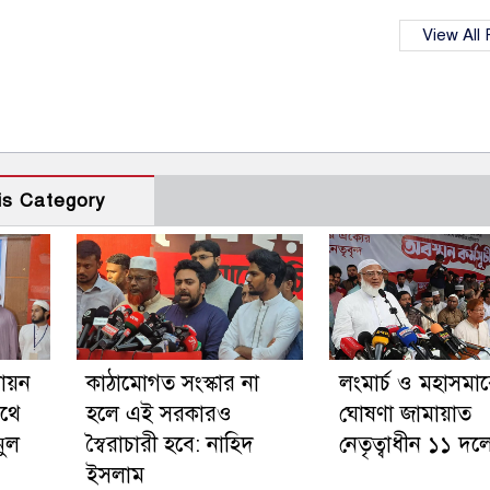
View All
is Category
বায়ন
কাঠামোগত সংস্কার না
লংমার্চ ও মহাসমা
পথে
হলে এই সরকারও
ঘোষণা জামায়াত
নুল
স্বৈরাচারী হবে: নাহিদ
নেতৃত্বাধীন ১১ দল
ইসলাম