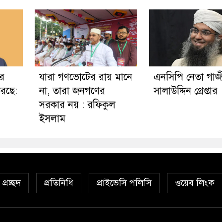
ার
যারা গণভোটের রায় মানে
এনসিপি নেতা গাজ
করছে:
না, তারা জনগণের
সালাউদ্দিন গ্রেপ্তার
সরকার নয় : রফিকুল
ইসলাম
প্রচ্ছদ
প্রতিনিধি
প্রাইভেসি পলিসি
ওয়েব লিংক