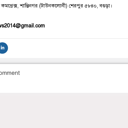
 কমপ্লেক্স, শান্তিনগর (টাউনকলোনী) শেরপুর ৫৮৪০, বগুড়া।
ews2014@gmail.com
Comment