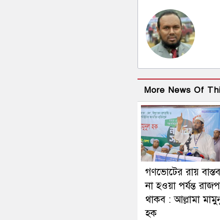
More News Of Th
গণভোটের রায় বাস্ত
না হওয়া পর্যন্ত রাজ
থাকব : আল্লামা মামু
হক