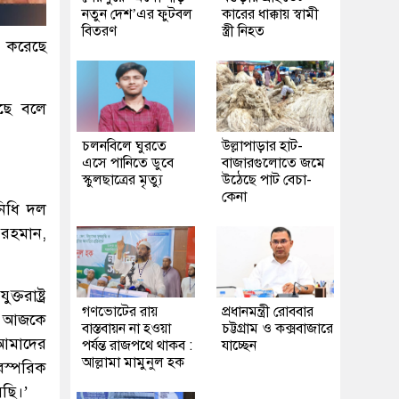
নতুন দেশ’এর ফুটবল
কারের ধাক্কায় স্বামী
বিতরণ
স্ত্রী নিহত
ঠক করেছে
েছে বলে
চলনবিলে ঘুরতে
উল্লাপাড়ার হাট-
এসে পানিতে ডুবে
বাজারগুলোতে জমে
স্কুলছাত্রের মৃত্যু
উঠেছে পাট বেচা-
কেনা
নিধি দল
 রহমান,
রাষ্ট্র
গণভোটের রায়
প্রধানমন্ত্রী রোববার
ে। আজকে
বাস্তবায়ন না হওয়া
চট্টগ্রাম ও কক্সবাজারে
 আমাদের
পর্যন্ত রাজপথে থাকব :
যাচ্ছেন
আল্লামা মামুনুল হক
রস্পরিক
েছি।’