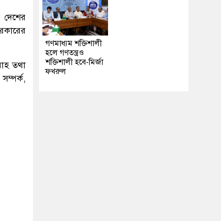
 দেশের
সরকারের
গণমাধ্যম শক্তিশালী
হলে গণতন্ত্রও
শক্তিশালী হবে-মির্জা
বাহ তথা
ফখরুল
ম্পর্ক,