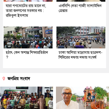
যারা গণভোটের রায় মানে না,
এনসিপি নেতা গাজী সালাউদ্দিন
তারা জনগণের সরকার নয় :
গ্রেপ্তার
রফিকুল ইসলাম
হঠাৎ কেন অশান্ত শিক্ষাপ্রতিষ্ঠান
ঢাকা আলিয়া মাদ্রাসায় ছাত্রদল-
?
শিবিরের দফায় দফায় সংঘর্ষ
জনপ্রিয় সংবাদ