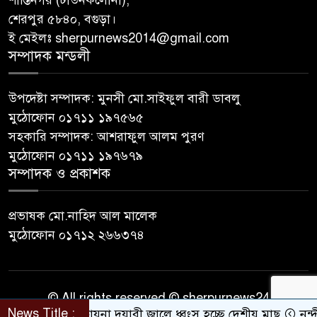
শান্তিনগর (টাউনকলোনী),
শেরপুর ৫৮৪০, বগুড়া।
ই মেইলঃ sherpurnews2014@gmail.com
সম্পাদক মন্ডলী
উপদেষ্টা সম্পাদক: মুনসী মো.সাইফুল বারী ডাবলু
মুঠোফোন ০১৭১১ ১৯৭৫৬৫
সহকারি সম্পাদক: আশরাফুল আলম পুরণ
মুঠোফোন ০১৭১১ ১৯৭৬৭৯
সম্পাদক ও প্রকাশক
প্রভাষক মো.নাহিদ আল মালেক
মুঠোফোন ০১৭১২ ২৬৬৩৭৪
© All rights reserved © sherpurnews24
News Title :
শেরপুরে চায়না দুয়ারী জালে ধ্বংস হচ্ছে দেশীয় মাছ
নন্দীগ্রাম