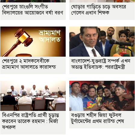
শেরপুরে ডাংগুলি সংগীত
ঘোড়ার গাড়িতে চড়ে অবসরে
বিদ্যালয়ের আয়োজনে বর্ষা বরণ
গেলেন প্রধান শিক্ষক
শেরপুরে ২ মাদকসেবীকে
বাংলাদেশ-যুক্তরাষ্ট্র সম্পর্ক এখন
ভ্রাম্যমাণ আদালতে কারাদন্ড
অত্যন্ত ইতিবাচক: পররাষ্ট্রমন্ত্রী
বিএনপির রাষ্ট্রপতি প্রার্থী চূড়ান্ত
বগুড়ায় শহীদ জিয়া ফুটবল
করবেন তারেক রহমান : মির্জা
টুর্ণামেন্টের প্রথম রাউন্ড শেষ
ফখরুল