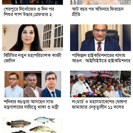
শেরপুরে নিখোঁজের ৩ দিন পর
আট বছর পর অভিনয়ে ফিরছেন
শিশুর লাশ উদ্ধার,গ্রেফতার ২
প্রীতি
বিটিভির নতুন মহাপরিচালক কাজী
পাকিস্তান হাইকমিশনারের বাসায়
জেসিন
আগুন : আইসিইউতে হাইকমিশনার
শনিবার বগুড়ায় আসছেন সাত
লংমার্চ ও মহাসমাবেশের ঘোষণা
মন্ত্রণালয়ের দায়িত্বে থাকা ৩ মন্ত্রী
জামায়াত নেতৃত্বাধীন ১১ দলের