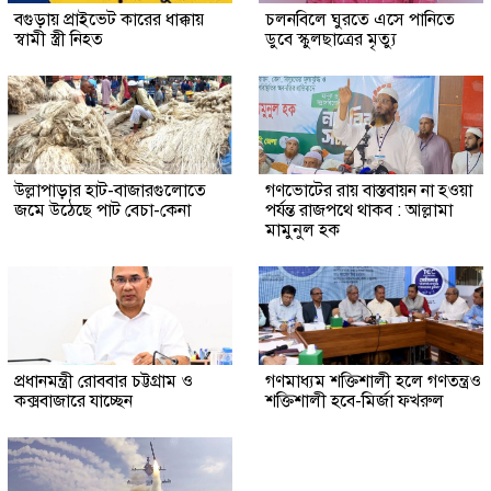
বগুড়ায় প্রাইভেট কারের ধাক্কায়
চলনবিলে ঘুরতে এসে পানিতে
স্বামী স্ত্রী নিহত
ডুবে স্কুলছাত্রের মৃত্যু
উল্লাপাড়ার হাট-বাজারগুলোতে
গণভোটের রায় বাস্তবায়ন না হওয়া
জমে উঠেছে পাট বেচা-কেনা
পর্যন্ত রাজপথে থাকব : আল্লামা
মামুনুল হক
প্রধানমন্ত্রী রোববার চট্টগ্রাম ও
গণমাধ্যম শক্তিশালী হলে গণতন্ত্রও
কক্সবাজারে যাচ্ছেন
শক্তিশালী হবে-মির্জা ফখরুল