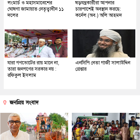
লংমার্চ ও মহাসমাবেশের
ষড়যন্ত্রকারীরা আপনার
ঘোষণা জামায়াত নেতৃত্বাধীন ১১
চারপাশেই অবস্থান করছে:
দলের
কর্নেল (অব.) অলি আহমদ
যারা গণভোটের রায় মানে না,
এনসিপি নেতা গাজী সালাউদ্দিন
তারা জনগণের সরকার নয় :
গ্রেপ্তার
রফিকুল ইসলাম
জনপ্রিয় সংবাদ