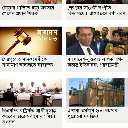
ঘোড়ার গাড়িতে চড়ে অবসরে
শেরপুরে ডাংগুলি সংগীত
গেলেন প্রধান শিক্ষক
বিদ্যালয়ের আয়োজনে বর্ষা বরণ
শেরপুরে ২ মাদকসেবীকে
বাংলাদেশ-যুক্তরাষ্ট্র সম্পর্ক এখন
ভ্রাম্যমাণ আদালতে কারাদন্ড
অত্যন্ত ইতিবাচক: পররাষ্ট্রমন্ত্রী
বিএনপির রাষ্ট্রপতি প্রার্থী চূড়ান্ত
এখনো অমলিন ২০০ বছরের
করবেন তারেক রহমান : মির্জা
পুরোনো মসজিদ!
ফখরুল