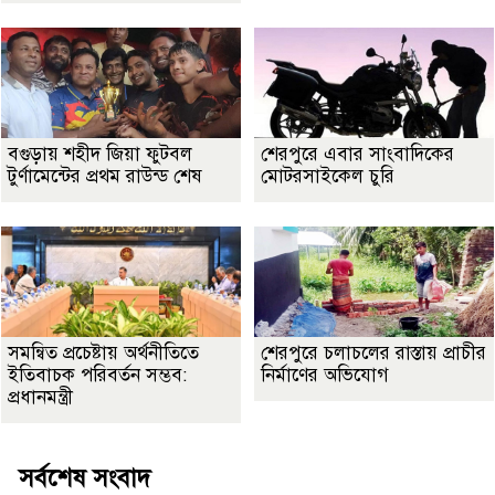
বগুড়ায় শহীদ জিয়া ফুটবল
শেরপুরে এবার সাংবাদিকের
টুর্ণামেন্টের প্রথম রাউন্ড শেষ
মোটরসাইকেল চুরি
সমন্বিত প্রচেষ্টায় অর্থনীতিতে
শেরপুরে চলাচলের রাস্তায় প্রাচীর
ইতিবাচক পরিবর্তন সম্ভব:
নির্মাণের অভিযোগ
প্রধানমন্ত্রী
সর্বশেষ সংবাদ