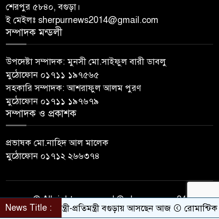
শেরপুর ৫৮৪০, বগুড়া।
ই মেইলঃ sherpurnews2014@gmail.com
সম্পাদক মন্ডলী
উপদেষ্টা সম্পাদক: মুনসী মো.সাইফুল বারী ডাবলু
মুঠোফোন ০১৭১১ ১৯৭৫৬৫
সহকারি সম্পাদক: আশরাফুল আলম পুরণ
মুঠোফোন ০১৭১১ ১৯৭৬৭৯
সম্পাদক ও প্রকাশক
প্রভাষক মো.নাহিদ আল মালেক
মুঠোফোন ০১৭১২ ২৬৬৩৭৪
© All rights reserved © sherpurnews24
News Title :
তিন মন্ত্রী-প্রতিমন্ত্রী বগুড়ায় আসছেন আজ
রোমান্টিক বার্তা
Developer Contact