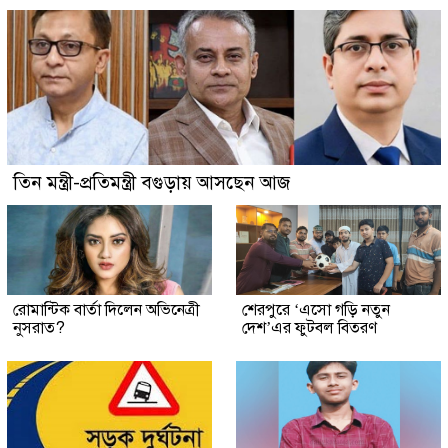
তিন মন্ত্রী-প্রতিমন্ত্রী বগুড়ায় আসছেন আজ
রোমান্টিক বার্তা দিলেন অভিনেত্রী
শেরপুরে ‘এসো গড়ি নতুন
নুসরাত?
দেশ’এর ফুটবল বিতরণ