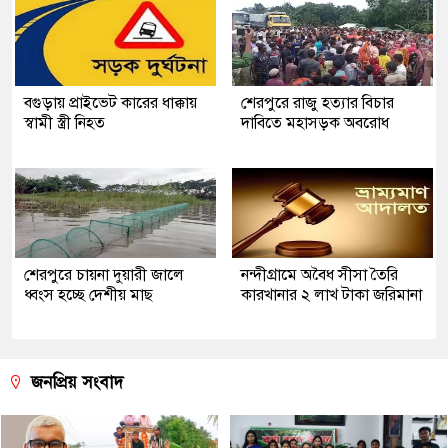
বগুড়ায় প্রাইভেট কারের ধাক্কায়
শেরপুরে রাজু হত্যার বিচার
স্বামী স্ত্রী নিহত
দাবিতে মহাসড়ক অবরোধ
শেরপুরে চায়না দুয়ারী জালে
নন্দীগ্রামে অবৈধ সীসা তৈরি
ধ্বংস হচ্ছে দেশীয় মাছ
কারখানার ২ লাখ টাকা জরিমানা
জনপ্রিয় সংবাদ