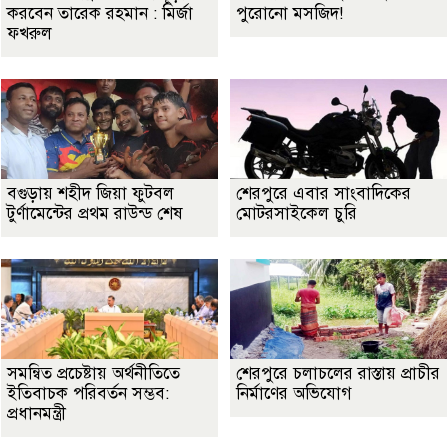
করবেন তারেক রহমান : মির্জা
পুরোনো মসজিদ!
ফখরুল
বগুড়ায় শহীদ জিয়া ফুটবল
শেরপুরে এবার সাংবাদিকের
টুর্ণামেন্টের প্রথম রাউন্ড শেষ
মোটরসাইকেল চুরি
সমন্বিত প্রচেষ্টায় অর্থনীতিতে
শেরপুরে চলাচলের রাস্তায় প্রাচীর
ইতিবাচক পরিবর্তন সম্ভব:
নির্মাণের অভিযোগ
প্রধানমন্ত্রী