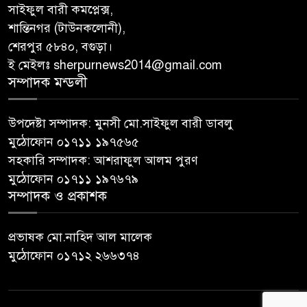
সাইফুল বারী কমপ্লেক্স,
শান্তিনগর (টাউনকলোনী),
শেরপুর ৫৮৪০, বগুড়া।
ই মেইলঃ sherpurnews2014@gmail.com
সম্পাদক মন্ডলী
উপদেষ্টা সম্পাদক: মুনসী মো.সাইফুল বারী ডাবলু
মুঠোফোন ০১৭১১ ১৯৭৫৬৫
সহকারি সম্পাদক: আশরাফুল আলম পুরণ
মুঠোফোন ০১৭১১ ১৯৭৬৭৯
সম্পাদক ও প্রকাশক
প্রভাষক মো.নাহিদ আল মালেক
মুঠোফোন ০১৭১২ ২৬৬৩৭৪