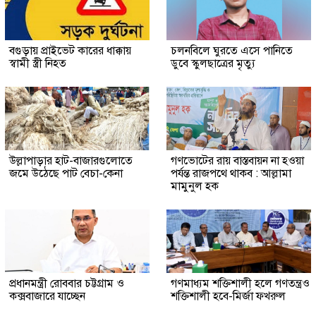
বগুড়ায় প্রাইভেট কারের ধাক্কায়
চলনবিলে ঘুরতে এসে পানিতে
স্বামী স্ত্রী নিহত
ডুবে স্কুলছাত্রের মৃত্যু
উল্লাপাড়ার হাট-বাজারগুলোতে
গণভোটের রায় বাস্তবায়ন না হওয়া
জমে উঠেছে পাট বেচা-কেনা
পর্যন্ত রাজপথে থাকব : আল্লামা
মামুনুল হক
প্রধানমন্ত্রী রোববার চট্টগ্রাম ও
গণমাধ্যম শক্তিশালী হলে গণতন্ত্রও
কক্সবাজারে যাচ্ছেন
শক্তিশালী হবে-মির্জা ফখরুল